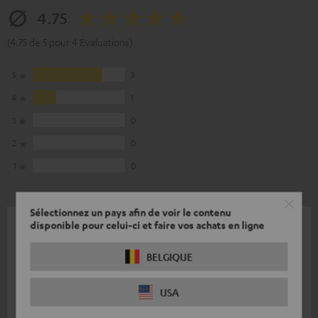
4.75
(4.75 de 5 pour 4 Evaluations)
5
3
4
1
3
0
2
0
1
0
Sélectionnez un pays afin de voir le contenu
disponible pour celui-ci et faire vos achats en ligne
28.12.2025
Partie supérieure
BELGIQUE
Le rapport qualité-prix est imbattable.
USA
Frank M.
(Traduit automatiquement *)