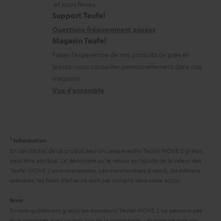
a
n
g
et jours fériés.
t
i
s
Support Teufel
e
i
l
r
Questions fréquemment posées
a
Magasin Teufel
o
s
e
b
Faites l’expérience de nos produits de près et
n
c
l
l
laissez-vous conseiller personnellement dans nos
s
o
a
e
magasins.
r
n
t
Vue d’ensemble
s
e
t
i
l
a
v
a
c
e
1
Information
t
t
s
En cas d’achat de ce produit seul un casque audio Teufel MOVE 2 gratuit
i
peut être attribué. Le décompte ou le retour en liquide de la valeur des
à
Teufel MOVE 2 sont impossibles. Les marchandises B-stock, les éditions
v
l
spéciales, les bons d’achat ne sont pas compris dans cette action.
e
’
Bons
s
e
En tant qu’élément gratuit les écouteurs Teufel MOVE 2 ne peuvent pas
à
être combinés avec un bon lors de la commande. Les bons ne sont pas