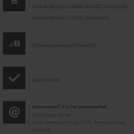
c
Guide de démarrage rapide: CONCEPT 12 Subwoofer
u
Livret de sécurité: CONCEPT 12 Subwoofer
m
e
n
I
Informations relatives à l’expédition
t
n
s
f
t
o
é
I
Garantie légale
r
l
n
m
é
f
a
c
o
D
Votre conseil d'achat personnalisé
t
h
r
é
(00)800 200 300 40
i
a
Lundi-vendredi de 09:00 à 17:00 ; fermé le samedi,
m
t
o
r
dimanche
a