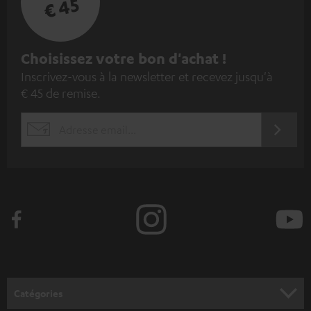
€ 45
I
Choisissez votre bon d'achat !
Inscrivez-vous à la newsletter et recevez jusqu'à
n
€ 45 de remise.
s
c
S'ABO
EMAIL
r
WIDGET
i
v
e
z
-
v
o
Catégories
u