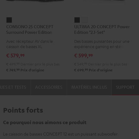
CONSONO
ULTIMA
ULTIMA
CONSONO 25 CONCEPT
ULTIMA 20 CONCEPT Power
25
20
20
Surround Power Edition
Edition "2.1-Set"
CONCEPT
CONCEPT
CONCEPT
"ensemble 5.1"
Avec récepteur AV dans le
Des basses puissantes pour une
Surround
Power
Power
caisson de basses XL
expérience gaming en stéréo
Power
Edition
Edition
€ 579,
€ 599,
99
99
Edition
"2.1-
"2.1-
€ 499,
99
Dernier prix le plus bas
€ 549,
99
Dernier prix le plus bas
"ensemble
Set"
Set"
99
99
€ 749,
Prix d'origine
€ 699,
Prix d'origine
5.1"
Noir
Blanc
Noir
UES ET TESTS
ACCESSOIRES
MATÉRIEL INCLUS
SUPPORT
Points forts
Ce pourquoi nous aimons ce produit
Le caisson de basses CONCEPT 12 est un puissant subwoofer