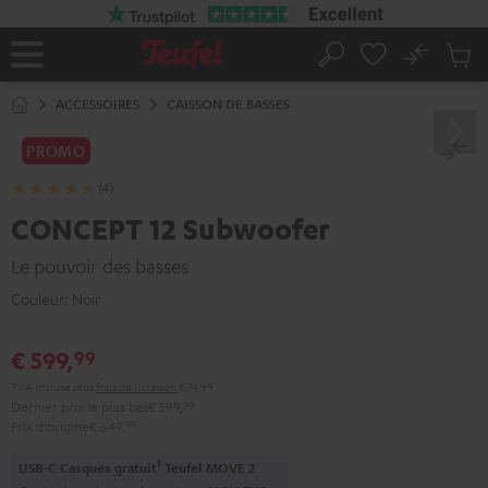
ERS LE
ONTENU
No
Sau
Page
Rechercher
Produi
d’accueil
du
ACCESSOIRES
CAISSON DE BASSES
panier
PROMO
(4)
CONCEPT 12 Subwoofer
Le pouvoir des basses
Couleur:
Noir
€ 599,
99
TVA incluse
plus
frais de livraison
€ 74,99
Dernier prix le plus bas
€ 599,
99
Prix d'origine
€ 649,
99
1
USB-C Casques gratuit
Teufel MOVE 2