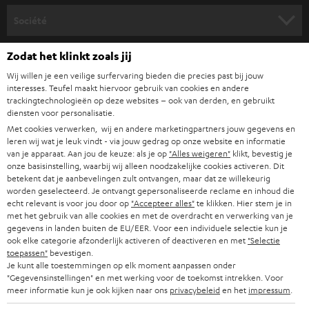
HOME CINEMA
s
Société
à
SYSTEMES COMPLETS HOME CINEMA
SUPPORT
Zodat het klinkt zoals jij
l
Boutiques en ligne Teufel
BARRES DE SON
Wij willen je een veilige surfervaring bieden die precies past bij jouw
a
CARRIÈRES
interesses. Teufel maakt hiervoor gebruik van cookies en andere
ALLEMAGNE
n
trackingtechnologieën op deze websites – ook van derden, en gebruikt
STEREO
PRESSE
diensten voor personalisatie.
e
AUTRICHE
Met cookies verwerken, wij en andere marketingpartners jouw gegevens en
SMART HOME
w
leren wij wat je leuk vindt - via jouw gedrag op onze website en informatie
B2B
van je apparaat. Aan jou de keuze: als je op
"Alles weigeren"
klikt, bevestig je
s
SUISSE
BLUETOOTH
onze basisinstelling, waarbij wij alleen noodzakelijke cookies activeren. Dit
BLOG
betekent dat je aanbevelingen zult ontvangen, maar dat ze willekeurig
l
worden geselecteerd. Je ontvangt gepersonaliseerde reclame en inhoud die
CASQUES AUDIO
e
PAYS-BAS
echt relevant is voor jou door op
"Accepteer alles"
te klikken. Hier stem je in
NEWSLETTER
met het gebruik van alle cookies en met de overdracht en verwerking van je
t
CASQUES BLUETOOTH AUDIO
gegevens in landen buiten de EU/EER. Voor een individuele selectie kun je
MAGASINS
ook elke categorie afzonderlijk activeren of deactiveren en met
"Selectie
BELGIQUE
t
toepassen"
bevestigen.
SYSTEMES COMPLETS
e
AVANTAGES D’ACHAT
Je kunt alle toestemmingen op elk moment aanpassen onder
"Gegevensinstellingen" en met werking voor de toekomst intrekken. Voor
FRANCE
r
HAUT PARLEURS
meer informatie kun je ook kijken naar ons
privacybeleid
en het
impressum
.
L’HISTOIRE DE TEUFEL