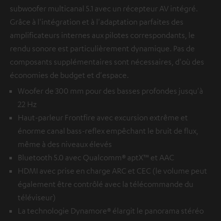
subwoofer multicanal 5.1 avec un récepteur AV intégré.
Grâce à l'intégration et à l'adaptation parfaites des
amplificateurs internes aux pilotes correspondants, le
rendu sonore est particulièrement dynamique. Pas de
composants supplémentaires sont nécessaires, d'où des
économies de budget et d'espace.
Woofer de 300 mm pour des basses profondes jusqu'à
22 Hz
Haut-parleur Frontfire avec excursion extrême et
énorme canal bass-reflex empêchant le bruit de flux,
même à des niveaux élevés
Bluetooth 5.0 avec Qualcomm® aptX™ et AAC
HDMI avec prise en charge ARC et CEC (le volume peut
également être contrôlé avec la télécommande du
téléviseur)
La technologie Dynamore® élargit le panorama stéréo