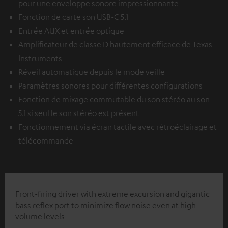
pour une enveloppe sonore impressionnante
Fonction de carte son USB-C 5.1
Entrée AUX et entrée optique
Amplificateur de classe D hautement efficace de Texas
Instruments
Réveil automatique depuis le mode veille
Paramètres sonores pour différentes configurations
Fonction de mixage commutable du son stéréo au son
5.1 si seul le son stéréo est présent
Fonctionnement via écran tactile avec rétroéclairage et
télécommande
Front-firing driver with extreme excursion and gigantic
bass reflex port to minimize flow noise even at high
volume levels