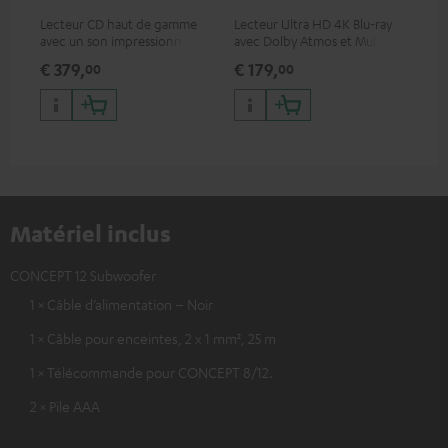
Lecteur CD haut de gamme
Lecteur Ultra HD 4K Blu-ray
Câb
avec un son impressionnant
avec Dolby Atmos et Multi
TOS
et une finition de qualité
HDR, inclus HDR10+ pour une
€ 379,
€ 179,
€ 
00
00
qualité d’image incroyable et
des couleurs contrastées
Matériel inclus
CONCEPT 12 Subwoofer
1 × Câble d’alimentation – Noir
1 × Câble pour enceintes, 2 x 1 mm², 25 m
1 × Télécommande pour CONCEPT 8/12.
2 × Pile AAA