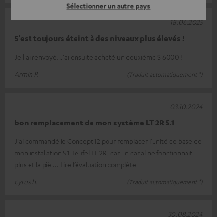
Sélectionner un autre pays
18.06.2025
S'est toujours éteint à des niveaux plus élevés !
Je l'ai renvoyé. J'ai ensuite acheté un deuxième S 6000 !
Armin P.
(Traduit automatiquement *)
03.10.2024
bon remplacement de mon système LT 2R 5.1
J'ai commandé le Concept 12 pour remplacer l'unité de base de
mon installation 5.1 Teufel LT 2R, car un canal ne fonctionnait
plus et la piè
Lire l’évaluation complète
cyrus h.
(Traduit automatiquement *)
30.08.2024