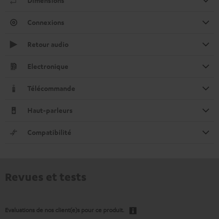
Dimensions
Connexions
Retour audio
Electronique
Télécommande
Haut-parleurs
Compatibilité
Revues et tests
Evaluations de nos client(e)s pour ce produit.