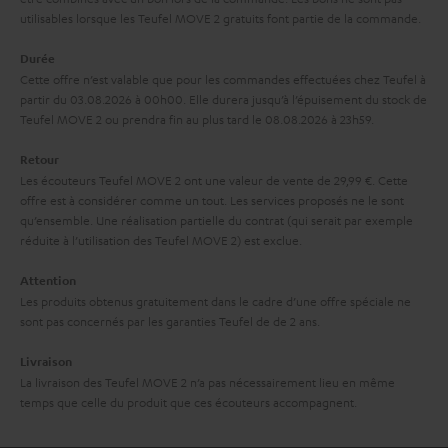
x
utilisables lorsque les Teufel MOVE 2 gratuits font partie de la commande.
l
p
a
Durée
é
Cette offre n’est valable que pour les commandes effectuées chez Teufel à
g
d
partir du 03.08.2026 à 00h00. Elle durera jusqu’à l’épuisement du stock de
a
Teufel MOVE 2 ou prendra fin au plus tard le 08.08.2026 à 23h59.
i
r
t
Retour
a
i
Les écouteurs Teufel MOVE 2 ont une valeur de vente de 29,99 €. Cette
offre est à considérer comme un tout. Les services proposés ne le sont
n
o
qu’ensemble. Une réalisation partielle du contrat (qui serait par exemple
t
n
réduite à l’utilisation des Teufel MOVE 2) est exclue.
i
Attention
e
Les produits obtenus gratuitement dans le cadre d’une offre spéciale ne
sont pas concernés par les garanties Teufel de de 2 ans.
Livraison
La livraison des Teufel MOVE 2 n’a pas nécessairement lieu en même
temps que celle du produit que ces écouteurs accompagnent.