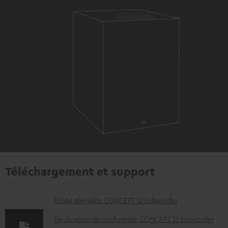
Téléchargement et support
D
Mode d’emploi: CONCEPT 12 Subwoofer
o
Déclaration de conformité: CONCEPT 12 Subwoofer