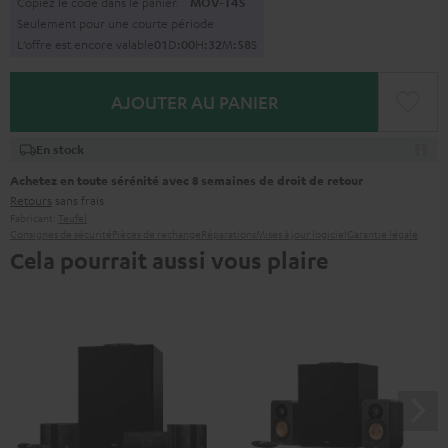
Copiez le code dans le panier.
MOV-T4S
Seulement pour une courte période
L’offre est encore valable
0
1
D
:
0
0
H
:
3
2
M
:
5
7
S
AJOUTER AU PANIER
En stock
Achetez en toute sérénité avec 8 semaines de droit de retour
Retours
sans frais
Fabricant:
Teufel
Consignes de sécurité
Pièces de rechange
Réparations
Mises à jour logiciel
Garantie légale
Cela pourrait aussi vous plaire