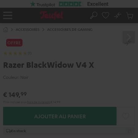
ERS LE
ONTENU
No
Sau
Page
Rechercher
Produi
d’accueil
du
ACCESSOIRES
ACCESSOIRES DE GAMING
panier
OFFRE
(1)
Razer BlackWidow V4 X
Couleur:
Noir
€ 149,
99
TVA incluse
plus
frais de livraison
€ 14,99
AJOUTER AU PANIER
En stock