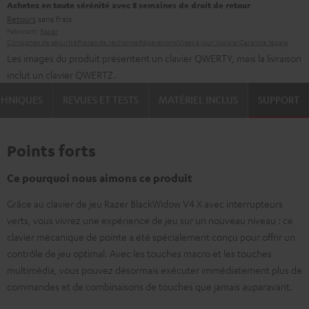
Achetez en toute sérénité avec 8 semaines de droit de retour
Retours
sans frais
Fabricant:
Razer
Consignes de sécurité
Pièces de rechange
Réparations
Mises à jour logiciel
Garantie légale
Les images du produit présentent un clavier QWERTY, mais la livraison
inclut un clavier QWERTZ.
CHNIQUES
REVUES ET TESTS
MATÉRIEL INCLUS
SUPPORT
Points forts
Ce pourquoi nous aimons ce produit
Grâce au clavier de jeu Razer BlackWidow V4 X avec interrupteurs
verts, vous vivrez une expérience de jeu sur un nouveau niveau : ce
clavier mécanique de pointe a été spécialement conçu pour offrir un
contrôle de jeu optimal. Avec les touches macro et les touches
multimédia, vous pouvez désormais exécuter immédiatement plus de
commandes et de combinaisons de touches que jamais auparavant.