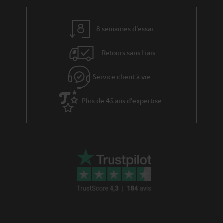
v
l
e
’
8 semaines d'essai
s
e
Retours sans frais
à
x
l
p
Service client à vie
a
é
g
Plus de 45 ans d'expertise
d
a
i
r
t
a
i
n
o
t
n
i
e