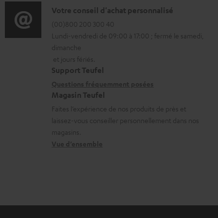
l
o
D
Votre conseil d'achat personnalisé
t
é
r
é
(00)800 200 300 40
i
c
Lundi-vendredi de 09:00 à 17:00 ; fermé le samedi,
m
t
o
h
dimanche
a
a
n
et jours fériés.
a
t
i
s
Support Teufel
r
i
l
r
Questions fréquemment posées
g
Magasin Teufel
o
s
e
e
Faites l’expérience de nos produits de près et
n
c
l
a
laissez-vous conseiller personnellement dans nos
s
o
a
magasins.
b
r
n
t
Vue d’ensemble
l
e
t
i
e
l
a
v
s
a
c
e
t
t
s
i
à