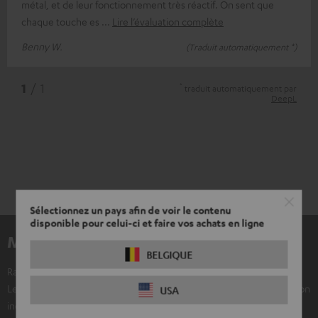
métal, et de leur fonctionnement très réactif. On sent que
chaque touche es
Lire l’évaluation complète
Benny W.
(Traduit automatiquement *)
*
1
/ 1
traduit automatiquement par
DeepL
Sélectionnez un pays afin de voir le contenu
disponible pour celui-ci et faire vos achats en ligne
Matériel inclus
BELGIQUE
Razer BlackWidow V4 X
Les images du produit présentent un clavier QWERTY, mais la livraison
USA
inclut un clavier QWERTZ.