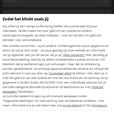
s
Société
à
SYSTEMES COMPLETS HOME CINEMA
SUPPORT
l
Boutiques en ligne Teufel
Zodat het klinkt zoals jij
BARRES DE SON
a
CARRIÈRES
Wij willen je een veilige surfervaring bieden die precies past bij jouw
ALLEMAGNE
n
interesses. Teufel maakt hiervoor gebruik van cookies en andere
STEREO
PRESSE
trackingtechnologieën op deze websites – ook van derden, en gebruikt
e
diensten voor personalisatie.
AUTRICHE
SMART HOME
w
Met cookies verwerken, wij en andere marketingpartners jouw gegevens en
B2B
leren wij wat je leuk vindt - via jouw gedrag op onze website en informatie
s
SUISSE
BLUETOOTH
van je apparaat. Aan jou de keuze: als je op
"Alles weigeren"
klikt, bevestig je
BLOG
onze basisinstelling, waarbij wij alleen noodzakelijke cookies activeren. Dit
l
betekent dat je aanbevelingen zult ontvangen, maar dat ze willekeurig
CASQUES AUDIO
e
worden geselecteerd. Je ontvangt gepersonaliseerde reclame en inhoud die
PAYS-BAS
NEWSLETTER
echt relevant is voor jou door op
"Accepteer alles"
te klikken. Hier stem je in
t
CASQUES BLUETOOTH AUDIO
met het gebruik van alle cookies en met de overdracht en verwerking van je
MAGASINS
gegevens in landen buiten de EU/EER. Voor een individuele selectie kun je
BELGIQUE
t
ook elke categorie afzonderlijk activeren of deactiveren en met
"Selectie
SYSTEMES COMPLETS
e
AVANTAGES D’ACHAT
toepassen"
bevestigen.
Je kunt alle toestemmingen op elk moment aanpassen onder
FRANCE
r
HAUT PARLEURS
"Gegevensinstellingen" en met werking voor de toekomst intrekken. Voor
L’HISTOIRE DE TEUFEL
meer informatie kun je ook kijken naar ons
privacybeleid
en het
impressum
.
POLOGNE
ULTIMA
MANAGEMENT