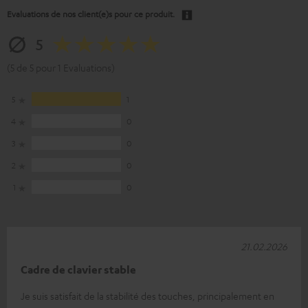
Evaluations de nos client(e)s pour ce produit.
5
(5 de 5 pour 1 Evaluations)
5
1
4
0
3
0
2
0
1
0
21.02.2026
Cadre de clavier stable
Je suis satisfait de la stabilité des touches, principalement en