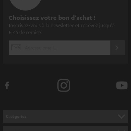
I
Choisissez votre bon d'achat !
Inscrivez-vous à la newsletter et recevez jusqu'à
n
€ 45 de remise.
s
c
S'ABO
EMAIL
r
WIDGET
i
v
e
z
-
v
o
Catégories
u
HOME CINEMA