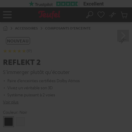
ERS LE
ONTENU
No
Sau
Page
Rechercher
Produi
d’accueil
du
ACCESSOIRES
COMPOSANTS D’ENCEINTE
panier
NOUVEAU
(17)
REFLEKT 2
S'immerger plutôt qu'écouter
Paire d’enceintes certifiées Dolby Atmos
Vivez un véritable son 3D
Système puissant à 2 voies
Voir plus
Couleur:
Noir
Noir
Blanc