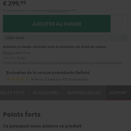
€ 299,
99
Prix de la paire tVA incluse
plus
frais de livraison
€ 6,99
AJOUTER AU PANIER
En stock
Achetez en toute sérénité avec 8 semaines de droit de retour
Retours
sans frais
Fabricant:
Teufel
Consignes de sécurité
Pièces de rechange
Réparations
Mises à jour logiciel
Garantie légale
Evaluation de la version précédente Reflekt
(4.84 sur 5 basé sur 430 évaluations)
UES ET TESTS
ACCESSOIRES
MATÉRIEL INCLUS
SUPPORT
Points forts
Ce pourquoi nous aimons ce produit