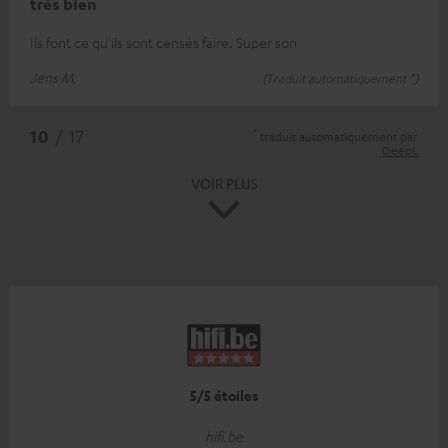
très bien
Ils font ce qu'ils sont censés faire. Super son
Jens M.
(Traduit automatiquement *)
*
10
/ 17
traduit automatiquement par
DeepL
VOIR PLUS
5/5 étoiles
hifi.be