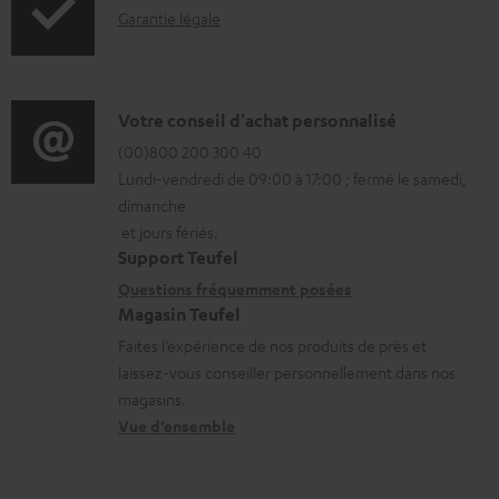
a
I
Garantie légale
r
r
n
m
g
f
a
e
o
D
Votre conseil d'achat personnalisé
t
a
r
é
(00)800 200 300 40
i
Lundi-vendredi de 09:00 à 17:00 ; fermé le samedi,
b
m
t
o
dimanche
l
a
a
n
et jours fériés.
e
t
i
s
Support Teufel
s
i
l
r
Questions fréquemment posées
Magasin Teufel
o
s
e
Faites l’expérience de nos produits de près et
n
c
l
laissez-vous conseiller personnellement dans nos
s
o
a
magasins.
r
n
t
Vue d’ensemble
e
t
i
l
a
v