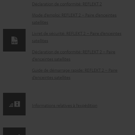
D
Déclaration de conformité: REFLEKT 2
o
Mode d’emploi: REFLEKT 2 – Paire d’enceintes
c
satellites
u
Livret de sécurité: REFLEKT 2 – Paire d’enceintes
m
satellites
e
Déclaration de conformité: REFLEKT 2 – Paire
n
d’enceintes satellites
t
Guide de démarrage rapide: REFLEKT 2 – Paire
s
d’enceintes satellites
t
é
l
I
Informations relatives à l’expédition
é
n
c
f
h
o