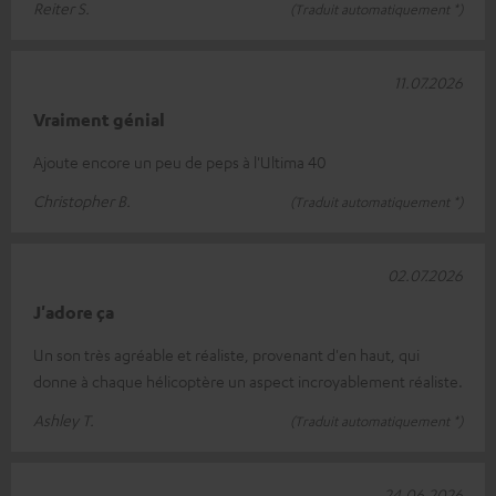
Reiter S.
(Traduit automatiquement *)
11.07.2026
Vraiment génial
Ajoute encore un peu de peps à l'Ultima 40
Christopher B.
(Traduit automatiquement *)
02.07.2026
J'adore ça
Un son très agréable et réaliste, provenant d'en haut, qui
donne à chaque hélicoptère un aspect incroyablement réaliste.
Ashley T.
(Traduit automatiquement *)
24.06.2026