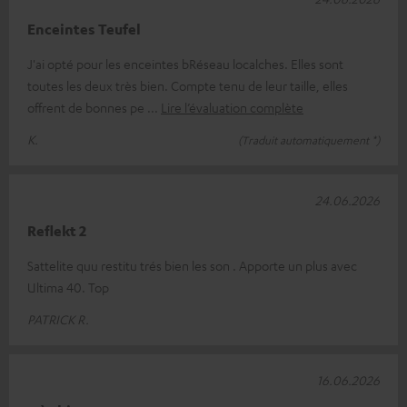
Enceintes Teufel
J'ai opté pour les enceintes bRéseau localches. Elles sont
toutes les deux très bien. Compte tenu de leur taille, elles
offrent de bonnes pe
Lire l’évaluation complète
K.
(Traduit automatiquement *)
24.06.2026
Reflekt 2
Sattelite quu restitu trés bien les son . Apporte un plus avec
Ultima 40. Top
PATRICK R.
16.06.2026