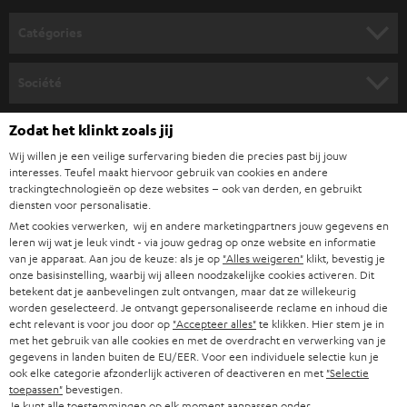
o
Catégories
u
HOME CINEMA
s
Société
à
SYSTEMES COMPLETS HOME CINEMA
SUPPORT
Zodat het klinkt zoals jij
l
Boutiques en ligne Teufel
BARRES DE SON
Wij willen je een veilige surfervaring bieden die precies past bij jouw
a
CARRIÈRES
interesses. Teufel maakt hiervoor gebruik van cookies en andere
ALLEMAGNE
n
trackingtechnologieën op deze websites – ook van derden, en gebruikt
STEREO
PRESSE
diensten voor personalisatie.
e
AUTRICHE
Met cookies verwerken, wij en andere marketingpartners jouw gegevens en
SMART HOME
w
leren wij wat je leuk vindt - via jouw gedrag op onze website en informatie
B2B
van je apparaat. Aan jou de keuze: als je op
"Alles weigeren"
klikt, bevestig je
s
SUISSE
BLUETOOTH
onze basisinstelling, waarbij wij alleen noodzakelijke cookies activeren. Dit
BLOG
betekent dat je aanbevelingen zult ontvangen, maar dat ze willekeurig
l
worden geselecteerd. Je ontvangt gepersonaliseerde reclame en inhoud die
CASQUES AUDIO
e
PAYS-BAS
NEWSLETTER
echt relevant is voor jou door op
"Accepteer alles"
te klikken. Hier stem je in
met het gebruik van alle cookies en met de overdracht en verwerking van je
t
CASQUES BLUETOOTH AUDIO
gegevens in landen buiten de EU/EER. Voor een individuele selectie kun je
MAGASINS
ook elke categorie afzonderlijk activeren of deactiveren en met
"Selectie
BELGIQUE
t
toepassen"
bevestigen.
SYSTEMES COMPLETS
e
AVANTAGES D’ACHAT
Je kunt alle toestemmingen op elk moment aanpassen onder