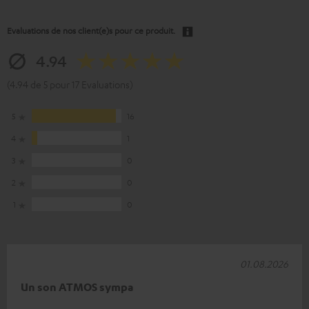
Evaluations de nos client(e)s pour ce produit.
4.94
(4.94 de 5 pour 17 Evaluations)
5
16
4
1
3
0
2
0
1
0
01.08.2026
Un son ATMOS sympa