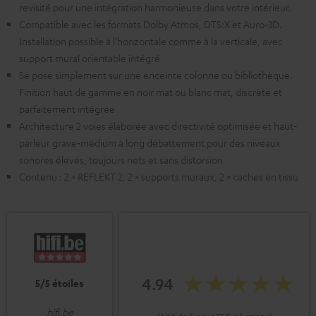
revisité pour une intégration harmonieuse dans votre intérieur.
Compatible avec les formats Dolby Atmos, DTS:X et Auro‑3D.
Installation possible à l’horizontale comme à la verticale, avec
support mural orientable intégré
Se pose simplement sur une enceinte colonne ou bibliothèque.
Finition haut de gamme en noir mat ou blanc mat, discrète et
parfaitement intégrée
Architecture 2 voies élaborée avec directivité optimisée et haut-
parleur grave‑médium à long débattement pour des niveaux
sonores élevés, toujours nets et sans distorsion
Contenu : 2 × REFLEKT 2, 2 × supports muraux, 2 × caches en tissu
4.94
5/5 étoiles
hifi.be
(4.94 de 5 pour 17 Evaluations)