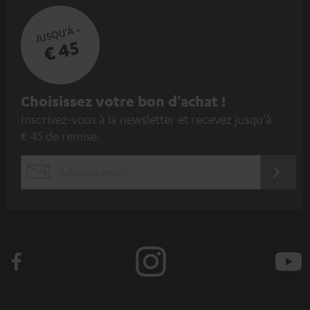
JUSQU'À -
€ 45
I
Choisissez votre bon d'achat !
Inscrivez-vous à la newsletter et recevez jusqu'à
n
€ 45 de remise.
s
c
S'ABO
EMAIL
r
WIDGET
i
v
e
z
-
v