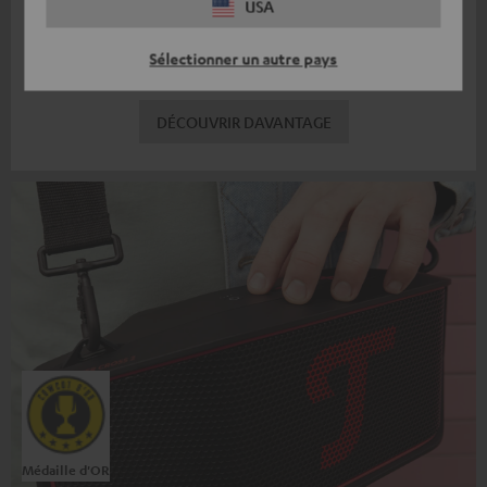
USA
Blue TWS 3. Leur rapport qualité prix les place en excellente
position dans le milieu de gamme.»
Sélectionner un autre pays
€ 119,
99
DÉCOUVRIR DAVANTAGE
Médaille d'OR