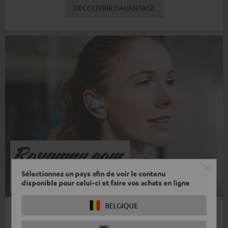
DÉCOUVRIR DAVANTAGE
Sélectionnez un pays afin de voir le contenu
disponible pour celui-ci et faire vos achats en ligne
8.5/10
BELGIQUE
REAL BLUE TWS 3
«Teufel ne démérite pas avec ses intra-auriculaires sans fil Real