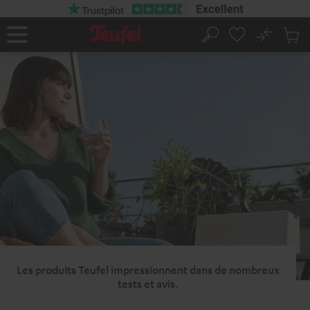
ERS LE
ONTENU
No
Sau
Page
Rechercher
Produi
d’accueil
du
panier
Les produits Teufel impressionnent dans de nombreux
tests et avis.