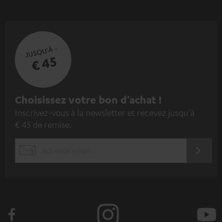
JUSQU'À -
€ 45
I
Choisissez votre bon d'achat !
Inscrivez-vous à la newsletter et recevez jusqu'à
n
€ 45 de remise.
s
c
S'ABO
EMAIL
r
WIDGET
i
v
e
z