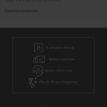
Jusqu'à 45 € de bon de bienvenue
S'inscrire maintenant
8 semaines d'essai
Retours sans frais
Service client à vie
Plus de 45 ans d'expertise