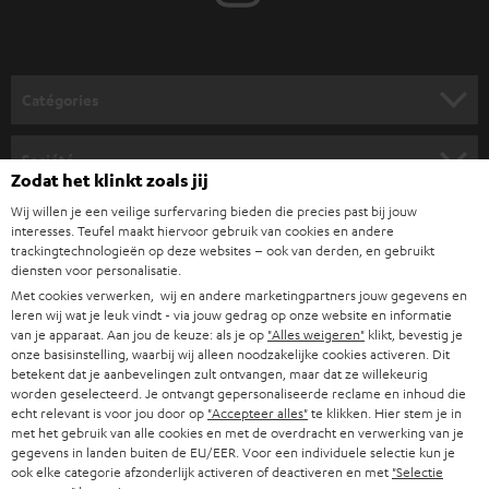
-
v
o
Catégories
u
HOME CINEMA
s
Société
Zodat het klinkt zoals jij
à
SYSTEMES COMPLETS HOME CINEMA
SUPPORT
Wij willen je een veilige surfervaring bieden die precies past bij jouw
l
Boutiques en ligne Teufel
interesses. Teufel maakt hiervoor gebruik van cookies en andere
BARRES DE SON
a
trackingtechnologieën op deze websites – ook van derden, en gebruikt
CARRIÈRES
ALLEMAGNE
diensten voor personalisatie.
n
STEREO
Met cookies verwerken, wij en andere marketingpartners jouw gegevens en
PRESSE
e
leren wij wat je leuk vindt - via jouw gedrag op onze website en informatie
AUTRICHE
van je apparaat. Aan jou de keuze: als je op
"Alles weigeren"
klikt, bevestig je
SMART HOME
w
B2B
onze basisinstelling, waarbij wij alleen noodzakelijke cookies activeren. Dit
betekent dat je aanbevelingen zult ontvangen, maar dat ze willekeurig
s
SUISSE
BLUETOOTH
worden geselecteerd. Je ontvangt gepersonaliseerde reclame en inhoud die
BLOG
l
echt relevant is voor jou door op
"Accepteer alles"
te klikken. Hier stem je in
met het gebruik van alle cookies en met de overdracht en verwerking van je
CASQUES AUDIO
e
PAYS-BAS
NEWSLETTER
gegevens in landen buiten de EU/EER. Voor een individuele selectie kun je
ook elke categorie afzonderlijk activeren of deactiveren en met
"Selectie
t
CASQUES BLUETOOTH AUDIO