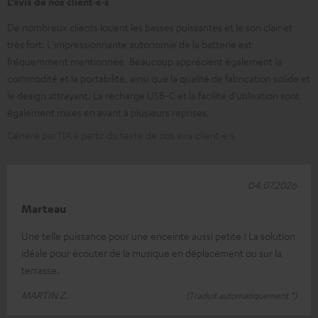
L’avis de nos client·e·s
De nombreux clients louent les basses puissantes et le son clair et
très fort. L'impressionnante autonomie de la batterie est
fréquemment mentionnée. Beaucoup apprécient également la
commodité et la portabilité, ainsi que la qualité de fabrication solide et
le design attrayant. La recharge USB-C et la facilité d'utilisation sont
également mises en avant à plusieurs reprises.
Généré par l’IA à partir du texte de nos avis client·e·s
04.07.2026
Marteau
Une telle puissance pour une enceinte aussi petite ! La solution
idéale pour écouter de la musique en déplacement ou sur la
terrasse.
MARTIN Z.
(Traduit automatiquement *)