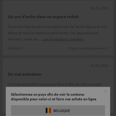
16.06.2026
Un son d'enfer dans un espace réduit
Nous sommes des fans inconditionnels de Teufel depuis le tout
début et nous le resterons sans doute. Ces appareils sont
éternels : notre plu
Lire l’évaluation complète
Kristina S.
(Traduit automatiquement *)
16.06.2026
Un vrai animateur
Le Cross est plutôt conçu pour faire la fête et c'est un super
appareil, mais malheureusement, il ne convenait pas à mes
Sélectionnez un pays afin de voir le contenu
besoins en combinai
Lire l’évaluation complète
disponible pour celui-ci et faire vos achats en ligne
Patrik K.
(Traduit automatiquement *)
BELGIQUE