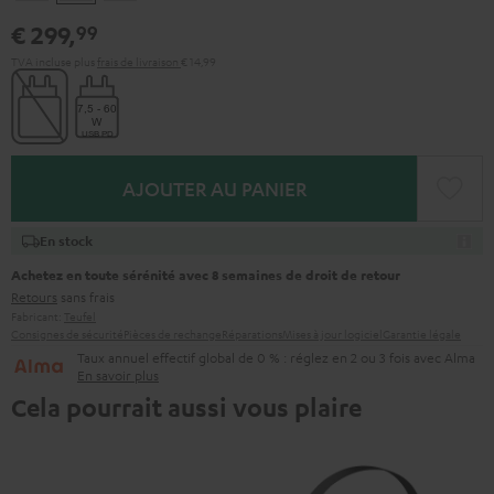
&
&
Gray
€ 299,
99
Green
Rouge
TVA incluse
plus
frais de livraison
€ 14,99
AJOUTER AU PANIER
En stock
Achetez en toute sérénité avec 8 semaines de droit de retour
Retours
sans frais
Fabricant:
Teufel
Consignes de sécurité
Pièces de rechange
Réparations
Mises à jour logiciel
Garantie légale
Taux annuel effectif global de 0 % : réglez en 2 ou 3 fois avec Alma
En savoir plus
Cela pourrait aussi vous plaire