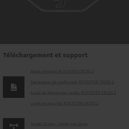
Téléchargement et support
D
Mode d’emploi: ROCKSTER CROSS 2
o
Déclaration de conformité: ROCKSTER CROSS 2
c
Guide de démarrage rapide: ROCKSTER CROSS 2
u
Livret de sécurité: ROCKSTER CROSS 2
m
e
n
p
Teufel Go App - Apple App Store