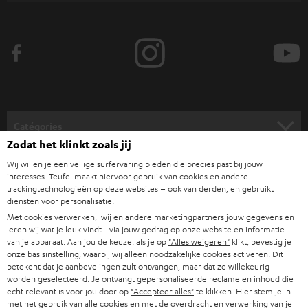
v
e
z
-
v
o
Catégories
u
Zodat het klinkt zoals jij
HOME CINEMA
s
Société
Wij willen je een veilige surfervaring bieden die precies past bij jouw
interesses. Teufel maakt hiervoor gebruik van cookies en andere
à
SYSTEMES COMPLETS HOME CINEMA
trackingtechnologieën op deze websites – ook van derden, en gebruikt
SUPPORT
l
Boutiques en ligne Teufel
diensten voor personalisatie.
Met cookies verwerken, wij en andere marketingpartners jouw gegevens en
BARRES DE SON
a
CARRIÈRES
leren wij wat je leuk vindt - via jouw gedrag op onze website en informatie
ALLEMAGNE
n
van je apparaat. Aan jou de keuze: als je op
"Alles weigeren"
klikt, bevestig je
STEREO
onze basisinstelling, waarbij wij alleen noodzakelijke cookies activeren. Dit
PRESSE
e
betekent dat je aanbevelingen zult ontvangen, maar dat ze willekeurig
AUTRICHE
SMART HOME
worden geselecteerd. Je ontvangt gepersonaliseerde reclame en inhoud die
w
B2B
echt relevant is voor jou door op
"Accepteer alles"
te klikken. Hier stem je in
s
met het gebruik van alle cookies en met de overdracht en verwerking van je
SUISSE