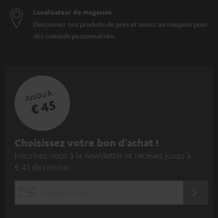
Localisateur de magasins
Découvrez nos produits de près et venez au magasin pour
des conseils personnalisés.
JUSQU'À -
€ 45
I
Choisissez votre bon d'achat !
Inscrivez-vous à la newsletter et recevez jusqu'à
n
€ 45 de remise.
s
c
S'ABO
EMAIL
r
WIDGET
i