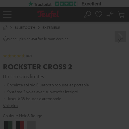
ERS LE
ONTENU
No
Sau
Page
Rechercher
Produi
d’accueil
du
BLUETOOTH
EXTÉRIEUR
panier
Vendu plus de
fois le mois dernier.
350
(87)
ROCKSTER CROSS 2
Un son sans limites
Enceinte stéréo Bluetooth robuste et portable
Système 2 voies avec subwoofer intégré
Jusqu’à 38 heures d’autonomie
Voir plus
Couleur:
Noir & Rouge
Black
Noir
Light