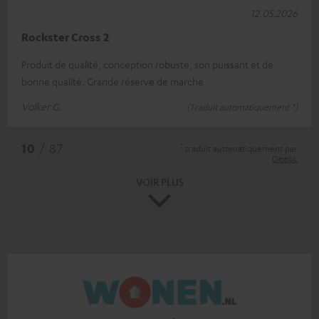
12.05.2026
Rockster Cross 2
Produit de qualité, conception robuste, son puissant et de
bonne qualité. Grande réserve de marche
Volker G.
(Traduit automatiquement *)
*
10
/ 87
traduit automatiquement par
DeepL
VOIR PLUS