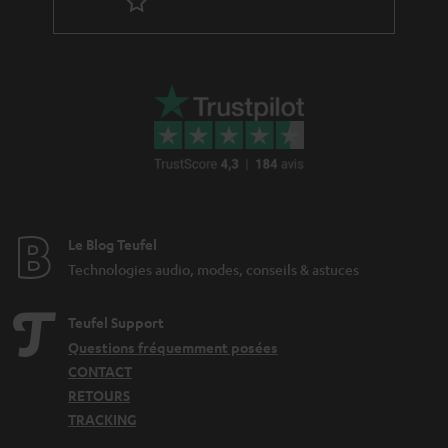
p
e
a
é
_
g
d
h
a
i
i
r
t
d
a
i
d
n
o
e
t
n
n
i
Le Blog Teufel
e
Technologies audio, modes, conseils & astuces
Teufel Support
Questions fréquemment posées
CONTACT
RETOURS
TRACKING