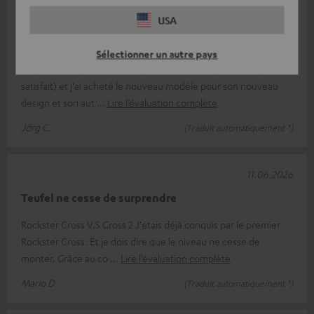
13.06.2026
USA
Non compatible
Sélectionner un autre pays
Je possède déjà le Cross1 depuis des lustres (j'en suis super
satisfait) et j'ai acheté le nouveau modèle pour son nouveau
design et son aut
Lire l’évaluation complète
Jörg C.
(Traduit automatiquement *)
11.06.2026
Teufel ne cesse de surprendre
Rockster Cross V.S Cross 2 J'étais déjà conquis par le premier
Rockster Cross. Et je dois dire que le niveau ne cesse de
monter. Grâce au co
Lire l’évaluation complète
Mario D.
(Traduit automatiquement *)