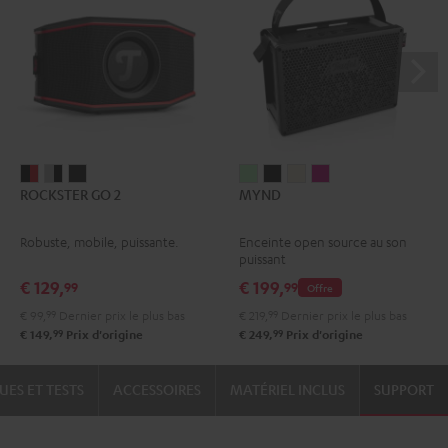
ROCKSTER
ROCKSTER
ROCKSTER
MYND
MYND
MYND
MYND
ROCKSTER GO 2
MYND
GO
GO
GO
Light
Warm
Warm
Wild
2
2
2
Mint
Black
White
Berry
Robuste, mobile, puissante.
Enceinte open source au son
Noir
Gray
Night
puissant
&
&
Black
€ 129,
€ 199,
99
99
Offre
Rouge
Black
€ 99,
99
Dernier prix le plus bas
€ 219,
99
Dernier prix le plus bas
99
99
€ 149,
Prix d'origine
€ 249,
Prix d'origine
UES ET TESTS
ACCESSOIRES
MATÉRIEL INCLUS
SUPPORT