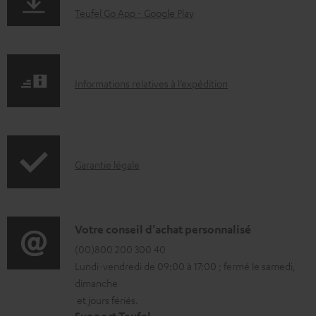
t
a
Teufel Go App - Google Play
s
g
t
e
é
.
I
Informations relatives à l’expédition
l
p
n
é
r
f
c
o
o
h
d
I
Garantie légale
r
a
u
n
m
r
c
f
a
g
t
o
D
Votre conseil d'achat personnalisé
t
e
.
r
é
(00)800 200 300 40
i
a
s
Lundi-vendredi de 09:00 à 17:00 ; fermé le samedi,
m
t
o
b
u
dimanche
a
a
n
et jours fériés.
l
p
t