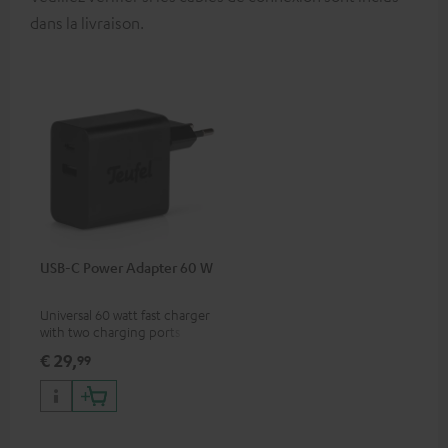
dans la livraison.
USB-C Power Adapter 60 W
Universal 60 watt fast charger
with two charging ports
(USB-C 60 watts/USB 7.5
€ 29,
99
watts) for headphones &
portables as well as laptops
and additional devices with
up to 60 watts of power and
USB-C connectivity