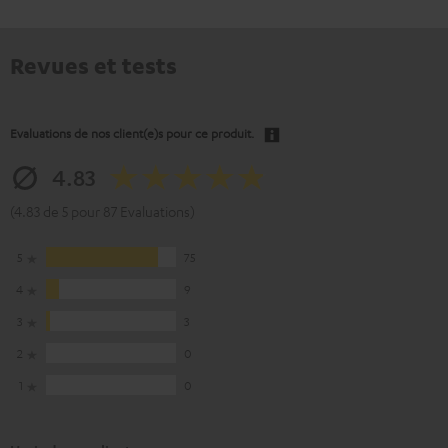
Revues et tests
Evaluations de nos client(e)s pour ce produit.
4.83
(4.83 de 5 pour 87 Evaluations)
5
75
4
9
3
3
2
0
1
0