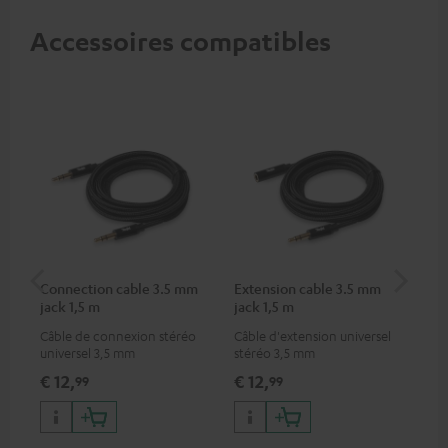
Accessoires compatibles
Connection cable 3.5 mm
Extension cable 3.5 mm
Pi
jack 1,5 m
jack 1,5 m
Câble de connexion stéréo
Câble d'extension universel
Con
universel 3,5 mm
stéréo 3,5 mm
dif
(re
€ 12,
€ 12,
€ 
99
99
ser
Vir