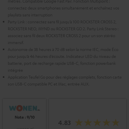
mètres. Compatible Google Fast Pair. Fonction Multipoint :
connectez deux smartphones simultanément et enchaînez vos
playlists sans interruption
Party Link : connectez sans fil jusqu’à 100 ROCKSTER CROSS 2,
ROCKSTER NEO, MYND ou ROCKSTER GO 2. Party Link Stereo :
associez sans fil deux ROCKSTER CROSS 2 pour un son stéréo
immersif.
Autonomie de 38 heures à 70 dB selon la norme IEC, mode Éco
pour jusqu’à 46 heures d’écoute. Indicateur LED du niveau de
batterie, port de recharge rapide USB-C, fonction powerbank
intégrée
Application Teufel Go pour des réglages complets, fonction carte
son USB-C compatible PC et Mac, entrée AUX.
Note : 9/10
4.83
wonen.nl