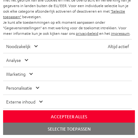
met het gebruik van alle cookies en met de overdracht en verwerking van je
gegevens in landen buiten de EU/EER. Voor een individuele selectie kun je
ook elke categorie afzonderlijk activeren of deactiveren en met
"Selectie
toepassen"
bevestigen.
Une solution tout-en-un qui ne fait aucun compromis
Je kunt alle toestemmingen op elk moment aanpassen onder
"Gegevensinstellingen" en met werking voor de toekomst intrekken. Voor
draadbreuk.nl
meer informatie kun je ook kijken naar ons
privacybeleid
en het
impressum
.
01.08.2026
Noodzakelijk
Altijd actief
Plus…
Analyse
Marketing
Personalisatie
Un son efficace
Externe inhoud
heraldo.es
ACCEPTEER ALLES
22.06.2026
Lancer
SELECTIE TOEPASSEN
Plus…
le
chat