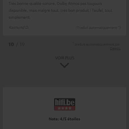
Très bonne qualité sonore, Dolby Atmos pas toujours
disponible, mais malgré tout, très bon produit ! Teufel, tout
simplement.
Raimund D.
(Traduit automatiquement *)
*
10
/ 19
traduit automatiquement par
DeepL
VOIR PLUS
Note: 4/5 étoiles