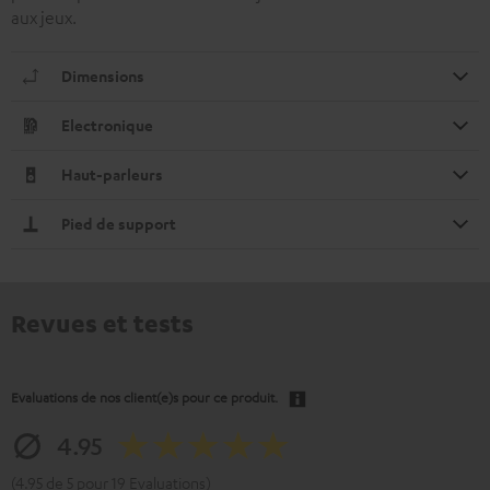
aux jeux.
Dimensions
Electronique
Haut-parleurs
Pied de support
Revues et tests
Evaluations de nos client(e)s pour ce produit.
4.95
(4.95 de 5 pour 19 Evaluations)