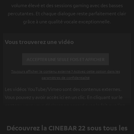
volume élevé et des sessions gaming avec des basses
percutantes. Et chaque dialogue reste parfaitement clair
grâce à une qualité vocale exceptionnelle.
Vous trouverez une vidéo
ACCEPTER UNE SEULE FOIS ET AFFICHER
Toujours afficher le contenu externe ? Activez cette option dans les
paramètres de confidentialité
Les vidéos YouTube/Vimeo sont des contenus externes.
Vous pouvez y avoir accès ici en un clic. En cliquant sur le
contenu vous vous déclarez en accord avec le fait que l’on
vous montre des contenus extérieurs. Les données
individuelles peuvent être transmises à une plateforme
Découvrez la CINEBAR 22 sous tous les
tierce.
Vous en apprendrez davantage dans notre