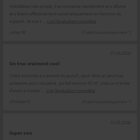
Installation très simple, il se connecte rapidement et s'allume
et s'éteint effectivement automatiquement en fonction du
support. Je suis t
Lire l’évaluation complète
Jonas W.
(Traduit automatiquement *)
21.03.2026
Un truc vraiment cool
Cette enceinte a vraiment du punch, peut-être un peu trop
puissante pour ma pièce, qui fait environ 10 m², mais ça m'évite
d'avoir à monter
Lire l’évaluation complète
Christian P.
(Traduit automatiquement *)
15.03.2026
Super son