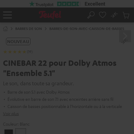
ERS LE
ONTENU
No
Sau
Page
Rechercher
Produi
d’accueil
du
BARRES DE SON
BARRES-DE-SON-AVEC-CAISSON-DE-BASSES
panier
NOUVEAU
(19)
CINEBAR 22 pour Dolby Atmos
"Ensemble 5.1"
Le son, dans toute sa grandeur.
Barre de son 5.1 avec Dolby Atmos
Évolutive en barre de son 7.1 avec enceintes arrière sans fil
Caisson de basses positionnable à l’horizontale ou à la verticale
Voir plus
Couleur:
Blanc
Noir
Blanc