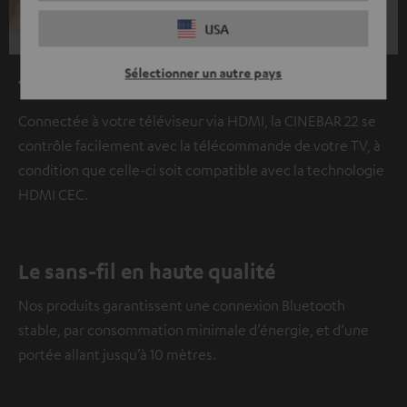
USA
Sélectionner un autre pays
Télécommande
Connectée à votre téléviseur via HDMI, la CINEBAR 22 se
contrôle facilement avec la télécommande de votre TV, à
condition que celle-ci soit compatible avec la technologie
HDMI CEC.
Le sans-fil en haute qualité
Nos produits garantissent une connexion Bluetooth
stable, par consommation minimale d’énergie, et d’une
portée allant jusqu’à 10 mètres.