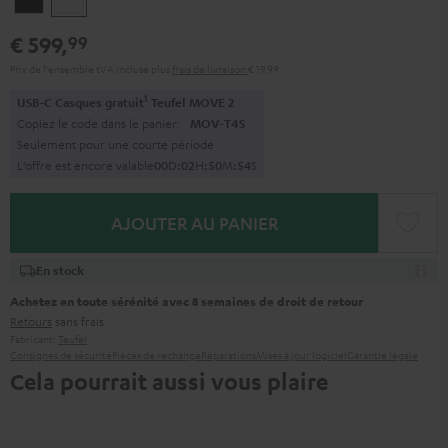
€ 599,
99
Prix de l'ensemble tVA incluse
plus
frais de livraison
€ 19,99
1
USB-C Casques gratuit
Teufel MOVE 2
Copiez le code dans le panier.
MOV-T4S
Seulement pour une courte période
L’offre est encore valable
0
0
D
:
0
2
H
:
5
0
M
:
5
2
S
AJOUTER AU PANIER
En stock
Achetez en toute sérénité avec 8 semaines de droit de retour
Retours
sans frais
Fabricant:
Teufel
Consignes de sécurité
Pièces de rechange
Réparations
Mises à jour logiciel
Garantie légale
Cela pourrait aussi vous plaire