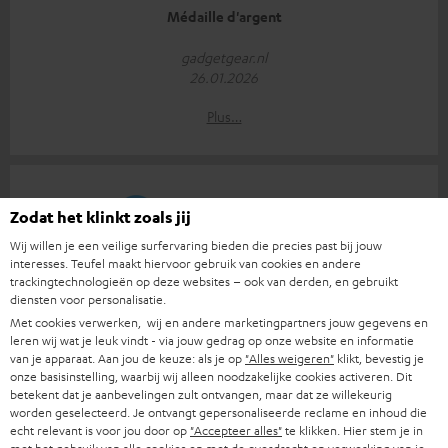
Médaille d'argent
gadgetgear.nl
26.01.2026
Plus…
Zodat het klinkt zoals jij
Wij willen je een veilige surfervaring bieden die precies past bij jouw
Un vrai coup gagnant
interesses. Teufel maakt hiervoor gebruik van cookies en andere
trackingtechnologieën op deze websites – ook van derden, en gebruikt
androidworld.nl
diensten voor personalisatie.
04.12.2025
Met cookies verwerken, wij en andere marketingpartners jouw gegevens en
leren wij wat je leuk vindt - via jouw gedrag op onze website en informatie
Plus…
van je apparaat. Aan jou de keuze: als je op
"Alles weigeren"
klikt, bevestig je
onze basisinstelling, waarbij wij alleen noodzakelijke cookies activeren. Dit
betekent dat je aanbevelingen zult ontvangen, maar dat ze willekeurig
worden geselecteerd. Je ontvangt gepersonaliseerde reclame en inhoud die
echt relevant is voor jou door op
"Accepteer alles"
te klikken. Hier stem je in