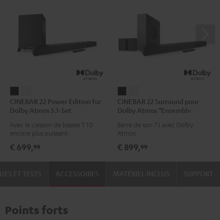
CINEBAR
CINEBAR
CINEBAR
CINEBAR
CINEBAR 22 Power Edition for
CINEBAR 22 Surround pour
22
22
22
22
Dolby Atmos 5.1-Set
Dolby Atmos "Ensemble 7.1"
Power
Power
Surround
Surround
Avec le caisson de basses T 10
Barre de son 7.1 avec Dolby
Edition
Edition
pour
pour
encore plus puissant
Atmos
for
for
Dolby
Dolby
€ 699,
€ 899,
99
99
Dolby
Dolby
Atmos
Atmos
Atmos
Atmos
"Ensemble
"Ensemble
UES ET TESTS
ACCESSOIRES
MATÉRIEL INCLUS
SUPPORT
5.1-
5.1-
7.1"
7.1"
Set
Set
Noir
Blanc
Noir
Blanc
Points forts