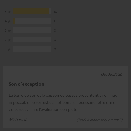
5
18
4
1
3
0
2
0
1
0
06.08.2026
Son d'exception
La barre de son et le caisson de basses présentent une finition
impeccable, le son est clair et peut, si nécessaire, être enrichi
de basses
Lire l’évaluation complète
Michael K.
(Traduit automatiquement *)