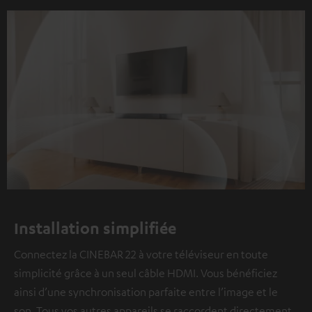
Installation simplifiée
Connectez la CINEBAR 22 à votre téléviseur en toute
simplicité grâce à un seul câble HDMI. Vous bénéficiez
ainsi d’une synchronisation parfaite entre l’image et le
son. Tous vos autres appareils se raccordent directement