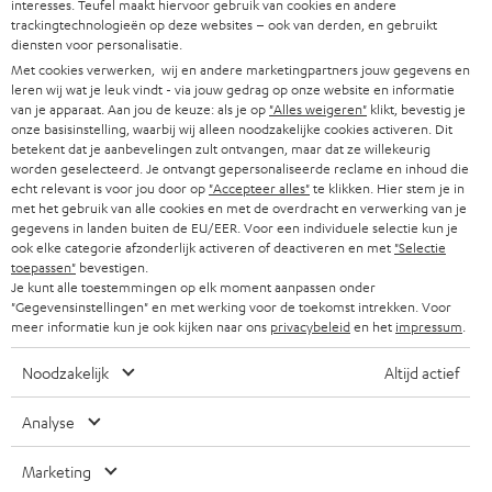
l
Boutiques en ligne Teufel
interesses. Teufel maakt hiervoor gebruik van cookies en andere
trackingtechnologieën op deze websites – ook van derden, en gebruikt
BARRES DE SON
a
CARRIÈRES
diensten voor personalisatie.
ALLEMAGNE
n
Met cookies verwerken, wij en andere marketingpartners jouw gegevens en
STEREO
PRESSE
leren wij wat je leuk vindt - via jouw gedrag op onze website en informatie
e
van je apparaat. Aan jou de keuze: als je op
"Alles weigeren"
klikt, bevestig je
AUTRICHE
SMART HOME
onze basisinstelling, waarbij wij alleen noodzakelijke cookies activeren. Dit
w
B2B
betekent dat je aanbevelingen zult ontvangen, maar dat ze willekeurig
s
worden geselecteerd. Je ontvangt gepersonaliseerde reclame en inhoud die
SUISSE
BLUETOOTH
BLOG
echt relevant is voor jou door op
"Accepteer alles"
te klikken. Hier stem je in
l
met het gebruik van alle cookies en met de overdracht en verwerking van je
CASQUES AUDIO
gegevens in landen buiten de EU/EER. Voor een individuele selectie kun je
e
PAYS-BAS
NEWSLETTER
ook elke categorie afzonderlijk activeren of deactiveren en met
"Selectie
t
toepassen"
bevestigen.
CASQUES BLUETOOTH AUDIO
MAGASINS
Je kunt alle toestemmingen op elk moment aanpassen onder
BELGIQUE
t
"Gegevensinstellingen" en met werking voor de toekomst intrekken. Voor
SYSTEMES COMPLETS
meer informatie kun je ook kijken naar ons
privacybeleid
en het
impressum
.
e
AVANTAGES D’ACHAT
FRANCE
r
HAUT PARLEURS
Noodzakelijk
Altijd actief
L’HISTOIRE DE TEUFEL
POLOGNE
ULTIMA
Analyse
MANAGEMENT
ÉCOUTEURS INTRA-AURICULAIRES
Marketing
ESPAGNE
DEVELOPPEMENT DURABLE