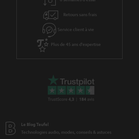
i
s
v
Retours sans frais
e
s
Service client à vie
à
Plus de 45 ans d'expertise
l
a
g
a
r
a
n
t
i
Le Blog Teufel
e
Technologies audio, modes, conseils & astuces