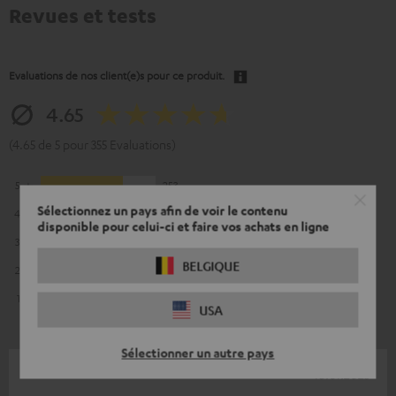
Revues et tests
Evaluations de nos client(e)s pour ce produit.
4.65
(4.65 de 5 pour 355 Evaluations)
5
253
Sélectionnez un pays afin de voir le contenu
4
87
disponible pour celui-ci et faire vos achats en ligne
3
11
BELGIQUE
2
2
1
2
USA
Sélectionner un autre pays
18.07.2025