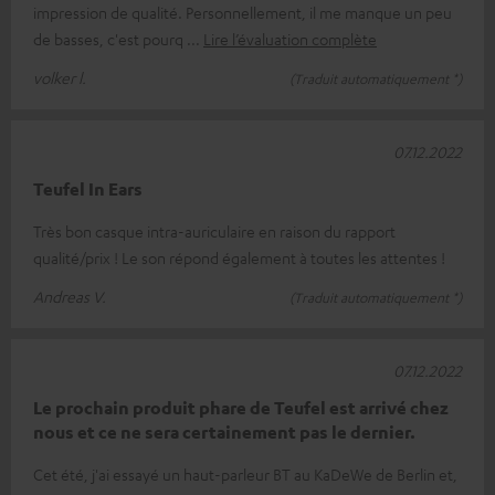
impression de qualité. Personnellement, il me manque un peu
de basses, c'est pourq
Lire l’évaluation complète
volker l.
(Traduit automatiquement *)
07.12.2022
Teufel In Ears
Très bon casque intra-auriculaire en raison du rapport
qualité/prix ! Le son répond également à toutes les attentes !
Andreas V.
(Traduit automatiquement *)
07.12.2022
Le prochain produit phare de Teufel est arrivé chez
nous et ce ne sera certainement pas le dernier.
Cet été, j'ai essayé un haut-parleur BT au KaDeWe de Berlin et,