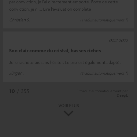
par conviction, je l'ai directement emporté. Forte de cette
conviction, je n
Lire l’évaluation complète
Christian S.
(Traduit automatiquement *)
07.12.2022
Son clair comme du cristal, basses riches
Je le rachèterais sans hésiter. Le prix est également adapté.
Jürgen .
(Traduit automatiquement *)
*
10
/ 355
traduit automatiquement par
DeepL
VOIR PLUS