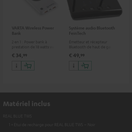
VARTA Wireless Power
Système audio Bluetooth
Bank
FeinTech
2 en 1 : Power bank à
Émetteur et récepteur
prestation de 18 watts via USB
Bluetooth de haut de gamme,
type C & recharge sans-fil
compatible avec tous les
€ 34,
€ 49,
99
99
jusqu’à 10 watts
casques ou systèmes complets
Bluetooth et barres de son
Teufel
Matériel inclus
REAL BLUE TWS
1 × Etui de recharge pour REAL BLUE TWS – Noir