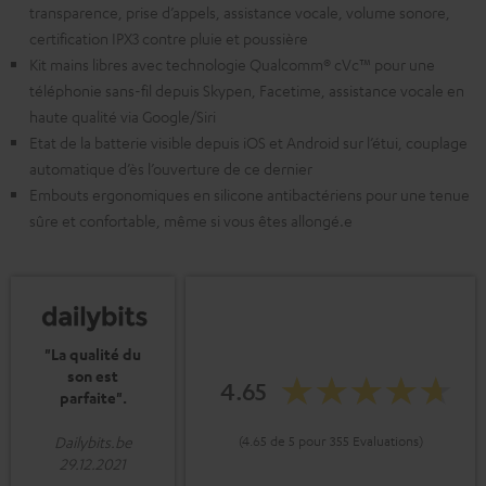
transparence, prise d’appels, assistance vocale, volume sonore,
certification IPX3 contre pluie et poussière
Kit mains libres avec technologie Qualcomm® cVc™ pour une
téléphonie sans-fil depuis Skypen, Facetime, assistance vocale en
haute qualité via Google/Siri
Etat de la batterie visible depuis iOS et Android sur l’étui, couplage
automatique d’ès l’ouverture de ce dernier
Embouts ergonomiques en silicone antibactériens pour une tenue
sûre et confortable, même si vous êtes allongé.e
"La qualité du
son est
4.65
parfaite".
Dailybits.be
(4.65 de 5 pour 355 Evaluations)
29.12.2021