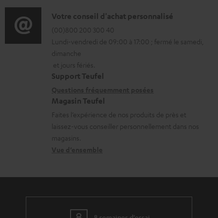
f
s
o
D
Votre conseil d'achat personnalisé
t
r
é
(00)800 200 300 40
é
Lundi-vendredi de 09:00 à 17:00 ; fermé le samedi,
m
t
l
dimanche
a
a
é
et jours fériés.
t
i
Support Teufel
c
i
l
Questions fréquemment posées
h
Magasin Teufel
o
s
a
Faites l’expérience de nos produits de près et
n
c
r
laissez-vous conseiller personnellement dans nos
s
o
g
magasins.
r
n
Vue d’ensemble
e
e
t
a
l
a
b
a
c
l
t
t
e
8 semaines d'essai