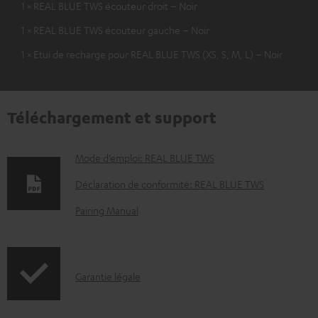
1 × REAL BLUE TWS écouteur droit – Noir
1 × REAL BLUE TWS écouteur gauche – Noir
1 × Etui de recharge pour REAL BLUE TWS (XS, S, M, L) – Noir
Téléchargement et support
D
Mode d’emploi: REAL BLUE TWS
o
Déclaration de conformité: REAL BLUE TWS
c
Pairing Manual
u
m
e
I
Garantie légale
n
n
t