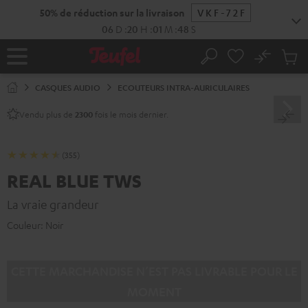
ERS LE
ONTENU
No
Sau
Page
Rechercher
Produi
d’accueil
du
CASQUES AUDIO
ECOUTEURS INTRA-AURICULAIRES
panier
Vendu plus de
fois le mois dernier.
2300
(355)
REAL BLUE TWS
La vraie grandeur
Couleur:
Noir
CETTE MARCHANDISE N’EST PAS LIVRABLE POUR LE
MOMENT