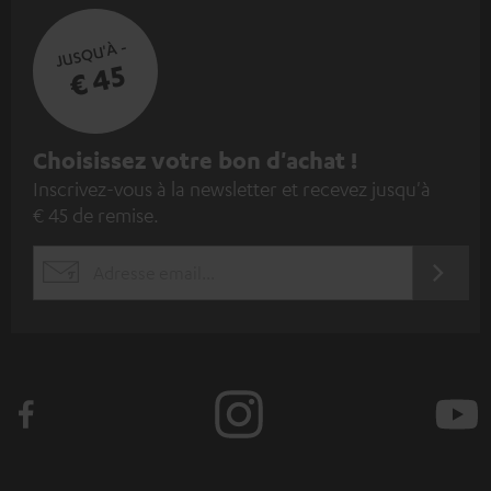
JUSQU'À -
€ 45
I
Choisissez votre bon d'achat !
Inscrivez-vous à la newsletter et recevez jusqu'à
n
€ 45 de remise.
s
c
S'ABO
EMAIL
r
WIDGET
i
v
e
z
-
v