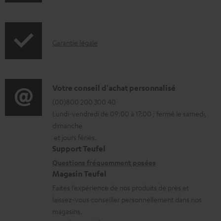
c
u
I
m
Garantie légale
n
e
f
n
o
t
D
Votre conseil d'achat personnalisé
r
s
é
(00)800 200 300 40
Lundi-vendredi de 09:00 à 17:00 ; fermé le samedi,
m
t
t
dimanche
a
é
a
et jours fériés.
t
l
i
Support Teufel
i
é
l
Questions fréquemment posées
Magasin Teufel
o
c
s
Faites l’expérience de nos produits de près et
n
h
c
laissez-vous conseiller personnellement dans nos
s
a
o
magasins.
r