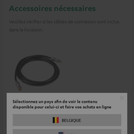
Accessoires nécessaires
Veuillez vérifier si les câbles de connexion sont inclus
dans la livraison.
Sélectionnez un pays afin de voir le contenu
Câble caisson de basses
disponible pour celui-ci et faire vos achats en ligne
C3525W 2,5 m
Câble RCA mono haut de
BELGIQUE
gamme pour caisson de
basses
€ 19,
99