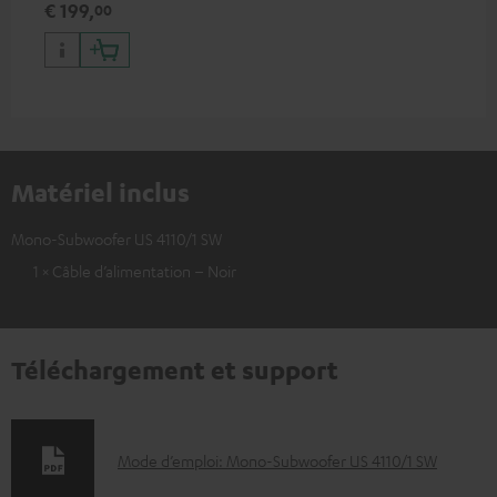
€ 199,
00
transmission libre du signal du
caisson de basses
Matériel inclus
Mono-Subwoofer US 4110/1 SW
1 × Câble d’alimentation – Noir
Téléchargement et support
D
Mode d’emploi: Mono-Subwoofer US 4110/1 SW
o