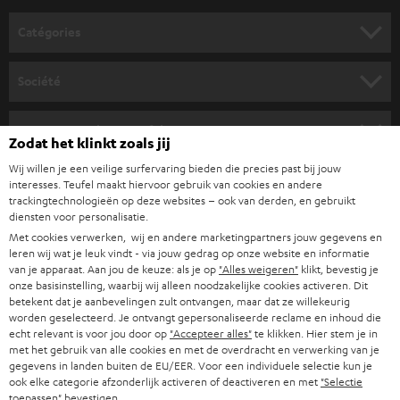
o
Catégories
u
HOME CINEMA
s
Société
à
SYSTEMES COMPLETS HOME CINEMA
SUPPORT
l
Boutiques en ligne Teufel
Zodat het klinkt zoals jij
BARRES DE SON
a
CARRIÈRES
Wij willen je een veilige surfervaring bieden die precies past bij jouw
ALLEMAGNE
n
interesses. Teufel maakt hiervoor gebruik van cookies en andere
STEREO
PRESSE
trackingtechnologieën op deze websites – ook van derden, en gebruikt
e
diensten voor personalisatie.
AUTRICHE
SMART HOME
w
Met cookies verwerken, wij en andere marketingpartners jouw gegevens en
B2B
leren wij wat je leuk vindt - via jouw gedrag op onze website en informatie
s
SUISSE
BLUETOOTH
van je apparaat. Aan jou de keuze: als je op
"Alles weigeren"
klikt, bevestig je
BLOG
onze basisinstelling, waarbij wij alleen noodzakelijke cookies activeren. Dit
l
betekent dat je aanbevelingen zult ontvangen, maar dat ze willekeurig
CASQUES AUDIO
e
worden geselecteerd. Je ontvangt gepersonaliseerde reclame en inhoud die
PAYS-BAS
NEWSLETTER
echt relevant is voor jou door op
"Accepteer alles"
te klikken. Hier stem je in
t
CASQUES BLUETOOTH AUDIO
met het gebruik van alle cookies en met de overdracht en verwerking van je
MAGASINS
gegevens in landen buiten de EU/EER. Voor een individuele selectie kun je
BELGIQUE
t
ook elke categorie afzonderlijk activeren of deactiveren en met
"Selectie
SYSTEMES COMPLETS
e
AVANTAGES D’ACHAT
toepassen"
bevestigen.