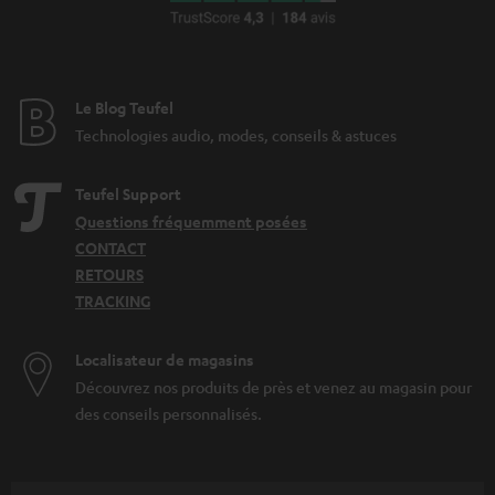
a
n
t
i
Le Blog Teufel
e
Technologies audio, modes, conseils & astuces
Teufel Support
Questions fréquemment posées
CONTACT
RETOURS
TRACKING
Localisateur de magasins
Découvrez nos produits de près et venez au magasin pour
des conseils personnalisés.