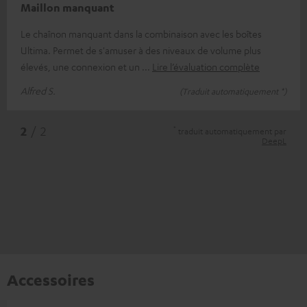
Maillon manquant
Le chaînon manquant dans la combinaison avec les boîtes
Ultima. Permet de s'amuser à des niveaux de volume plus
élevés, une connexion et un
Lire l’évaluation complète
Alfred S.
(Traduit automatiquement *)
*
2
/ 2
traduit automatiquement par
DeepL
Accessoires