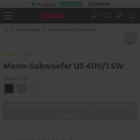
ERS LE
ONTENU
No
Sau
Page
Rechercher
Produi
d’accueil
du
ACCESSOIRES
COMPOSANTS D’ENCEINTE
panier
(2)
Mono-Subwoofer US 4110/1 SW
Couleur:
Noir
Noir
Argent
Blanc
CETTE MARCHANDISE N’EST PAS LIVRABLE POUR LE
MOMENT