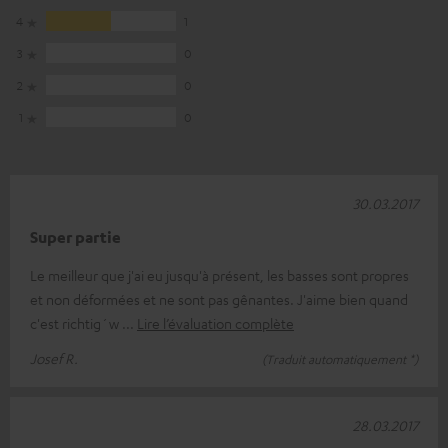
4
1
3
0
2
0
1
0
30.03.2017
Super partie
Le meilleur que j'ai eu jusqu'à présent, les basses sont propres
et non déformées et ne sont pas gênantes. J'aime bien quand
c'est richtig´w
Lire l’évaluation complète
Josef R.
(Traduit automatiquement *)
28.03.2017