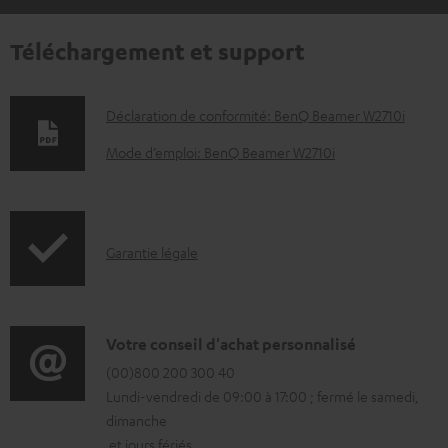
Téléchargement et support
D
Déclaration de conformité: BenQ Beamer W2710i
o
Mode d’emploi: BenQ Beamer W2710i
c
u
m
I
Garantie légale
e
n
n
f
t
o
D
Votre conseil d'achat personnalisé
s
r
é
(00)800 200 300 40
t
Lundi-vendredi de 09:00 à 17:00 ; fermé le samedi,
m
t
é
dimanche
a
a
l
et jours fériés.