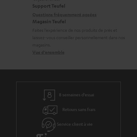
t
i
Support Teufel
é
i
l
Questions fréquemment posées
c
Magasin Teufel
o
s
h
Faites l’expérience de nos produits de près et
n
c
a
laissez-vous conseiller personnellement dans nos
s
o
r
magasins.
r
n
Vue d’ensemble
g
e
t
e
l
a
a
a
c
b
t
t
l
8 semaines d'essai
i
e
v
s
Retours sans frais
e
s
Service client à vie
à