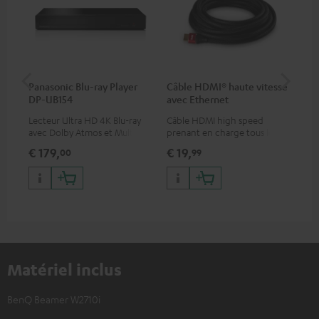
Panasonic Blu-ray Player
Câble HDMI® haute vitesse
ce
DP-UB154
avec Ethernet
uni
Lecteur Ultra HD 4K Blu-ray
Câble HDMI high speed
Pro
avec Dolby Atmos et Multi
prenant en charge tous les
sup
HDR, inclus HDR10+ pour une
formats 2.0 comme 4K
pla
€ 179,
€ 19,
€ 
00
99
qualité d’image incroyable et
50/60p et 4K 3D
tou
des couleurs contrastées
Matériel inclus
BenQ Beamer W2710i