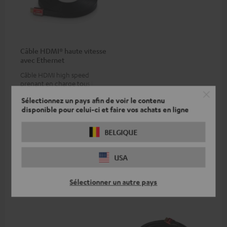
Câble HDMI® haute vitesse
avec Ethernet
Câble HDMI high speed
prenant en charge tous les
formats 2.0 comme 4K
€ 19,
99
Sélectionnez un pays afin de voir le contenu
50/60p et 4K 3D
disponible pour celui-ci et faire vos achats en ligne
BELGIQUE
USA
Accessoires compatibles
Sélectionner un autre pays