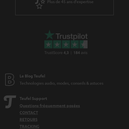
Plus de 45 ans d'expertise
l
a
g
a
r
a
n
t
i
Le Blog Teufel
e
Technologies audio, modes, conseils & astuces
Teufel Support
Questions fréquemment posées
CONTACT
RETOURS
TRACKING