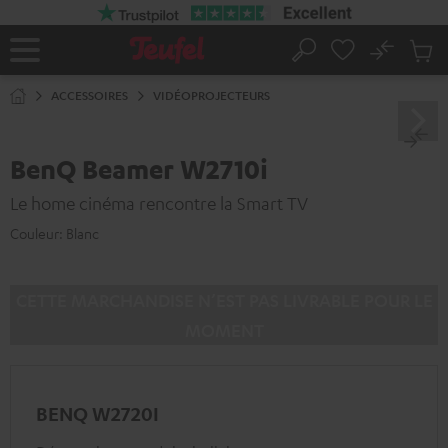
ERS LE
ONTENU
No
Sau
Page
Rechercher
Produi
d’accueil
du
ACCESSOIRES
VIDÉOPROJECTEURS
panier
BenQ Beamer W2710i
Le home cinéma rencontre la Smart TV
Couleur:
Blanc
CETTE MARCHANDISE N’EST PAS LIVRABLE POUR LE
MOMENT
BENQ W2720I