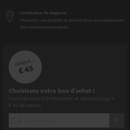
Localisateur de magasins
Découvrez nos produits de près et venez au magasin pour
des conseils personnalisés.
JUSQU'À -
€ 45
I
Choisissez votre bon d'achat !
Inscrivez-vous à la newsletter et recevez jusqu'à
n
€ 45 de remise.
s
c
S'ABO
EMAIL
r