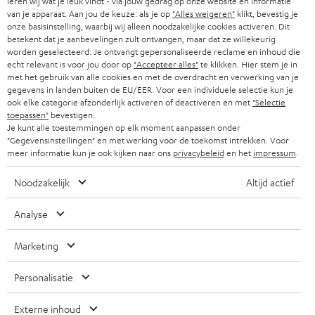
leren wij wat je leuk vindt - via jouw gedrag op onze website en informatie
s
SUISSE
van je apparaat. Aan jou de keuze: als je op
"Alles weigeren"
klikt, bevestig je
BLUETOOTH
BLOG
onze basisinstelling, waarbij wij alleen noodzakelijke cookies activeren. Dit
l
betekent dat je aanbevelingen zult ontvangen, maar dat ze willekeurig
CASQUES AUDIO
e
worden geselecteerd. Je ontvangt gepersonaliseerde reclame en inhoud die
PAYS-BAS
NEWSLETTER
echt relevant is voor jou door op
"Accepteer alles"
te klikken. Hier stem je in
t
CASQUES BLUETOOTH AUDIO
met het gebruik van alle cookies en met de overdracht en verwerking van je
MAGASINS
gegevens in landen buiten de EU/EER. Voor een individuele selectie kun je
BELGIQUE
t
ook elke categorie afzonderlijk activeren of deactiveren en met
"Selectie
SYSTEMES COMPLETS
e
AVANTAGES D’ACHAT
toepassen"
bevestigen.
Je kunt alle toestemmingen op elk moment aanpassen onder
FRANCE
r
HAUT PARLEURS
"Gegevensinstellingen" en met werking voor de toekomst intrekken. Voor
L’HISTOIRE DE TEUFEL
meer informatie kun je ook kijken naar ons
privacybeleid
en het
impressum
.
POLOGNE
ULTIMA
MANAGEMENT
Noodzakelijk
Altijd actief
ÉCOUTEURS INTRA-AURICULAIRES
ESPAGNE
DEVELOPPEMENT DURABLE
Analyse
Sous réserve de modifications techniques, de fautes de frappe et d’autres
FANSHOP
VALEURS
erreurs. Les accessoires figurant sur l’image ne font pas partie du contenu de
Marketing
ITALIE
livraison. D’éventuels frais d’élimination des batteries sont inclus dans le prix.
NOUVEAUTÉS
GIFT VOUCHER
Personalisatie
USA
©2026 Lautsprecher Teufel GmbH - Tous droits réservés.
ACCESSIBILITÉ
Externe inhoud