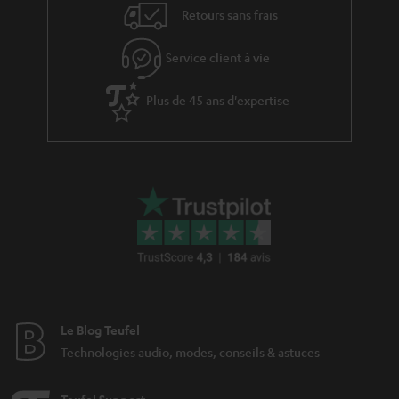
v
l
Retours sans frais
e
’
s
Service client à vie
e
à
x
Plus de 45 ans d'expertise
l
p
a
é
g
d
a
i
r
t
a
i
n
o
t
n
i
Le Blog Teufel
e
Technologies audio, modes, conseils & astuces