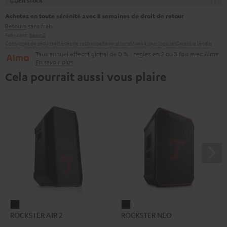
En stock
Achetez en toute sérénité avec 8 semaines de droit de retour
Retours
sans frais
Fabricant:
BeamZ
Consignes de sécurité
Pièces de rechange
Réparations
Mises à jour logiciel
Garantie légale
Taux annuel effectif global de 0 % : réglez en 2 ou 3 fois avec Alma
En savoir plus
Cela pourrait aussi vous plaire
ROCKSTER
ROCKSTER
ROCKSTER AIR 2
ROCKSTER NEO
AIR
NEO