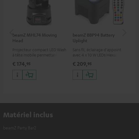
beamZ MHL74 Moving
beamZ BBP94 Battery
be
Head
Uplight
Bar
Projecteur compact LED Wash
Sans fil, éclairage d'appoint
Bar
à tête mobile permettant un
avec 4 x 10 W LEDs Hexacolor
144
éclairage professionnel
avec RGBWA-UV : une
cou
€ 174,
€ 209,
€ 
95
95
diversité de couleurs infinie &
lumière noire.
Matériel inclus
beamZ Party Bar2