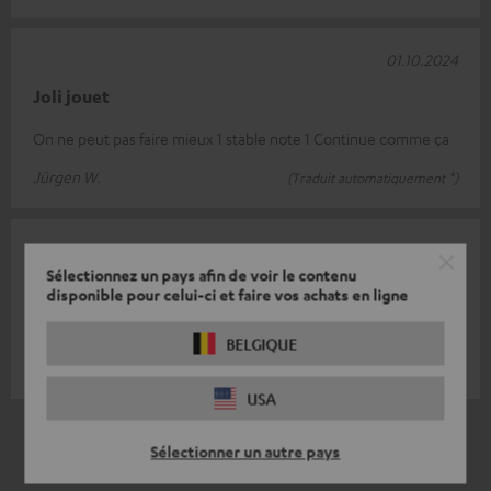
01.10.2024
Joli jouet
On ne peut pas faire mieux 1 stable note 1 Continue comme ça
Jürgen W.
(Traduit automatiquement *)
18.08.2024
Sélectionnez un pays afin de voir le contenu
Un bar pour une ambiance disco
disponible pour celui-ci et faire vos achats en ligne
Pour les petites fêtes, c'est un véritable atout.
BELGIQUE
Sven W.
(Traduit automatiquement *)
USA
*
5
/ 5
traduit automatiquement par
DeepL
Sélectionner un autre pays