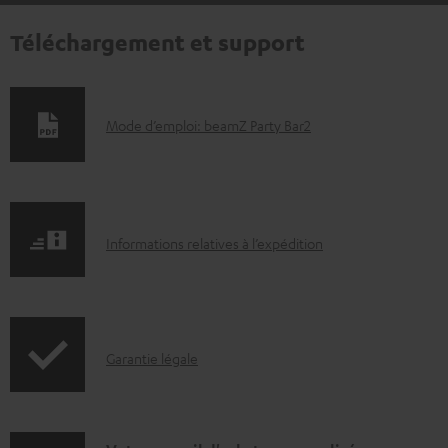
Téléchargement et support
D
Mode d’emploi: beamZ Party Bar2
o
c
u
I
m
Informations relatives à l’expédition
n
e
f
n
o
t
I
Garantie légale
r
s
n
m
t
f
a
é