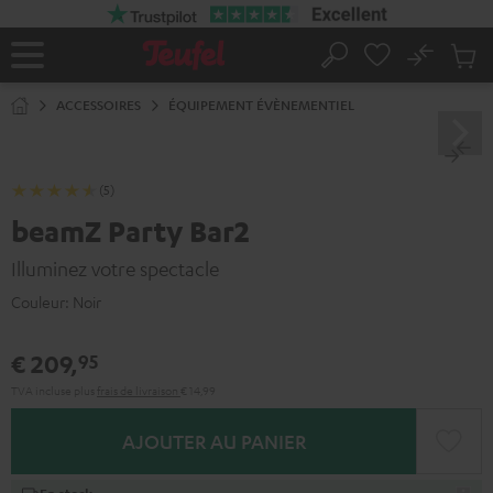
ERS LE
ONTENU
No
Sau
Page
Rechercher
Produi
d’accueil
du
ACCESSOIRES
ÉQUIPEMENT ÉVÈNEMENTIEL
panier
(5)
beamZ Party Bar2
Illuminez votre spectacle
Couleur:
Noir
€ 209,
95
TVA incluse
plus
frais de livraison
€ 14,99
AJOUTER AU PANIER