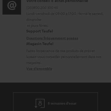
o
D
Votre conseil d'achat personnalisé
t
l
r
é
(00)800 200 300 40
i
é
Lundi-vendredi de 09:00 à 17:00 ; fermé le samedi,
m
t
o
c
dimanche
a
a
n
h
et jours fériés.
t
i
s
a
Support Teufel
i
l
r
Questions fréquemment posées
r
Magasin Teufel
o
s
e
g
Faites l’expérience de nos produits de près et
n
c
l
e
laissez-vous conseiller personnellement dans nos
s
o
a
a
magasins.
r
n
t
b
Vue d’ensemble
e
t
i
l
l
a
v
e
a
c
e
s
t
t
s
8 semaines d'essai
i
à