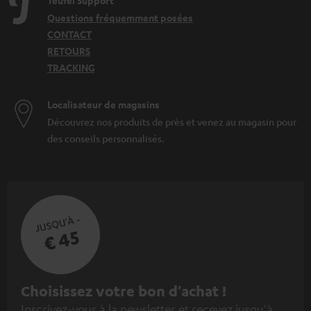
Teufel Support
Questions fréquemment posées
CONTACT
RETOURS
TRACKING
Localisateur de magasins
Découvrez nos produits de près et venez au magasin pour
des conseils personnalisés.
JUSQU'À -
€ 45
I
Choisissez votre bon d'achat !
Inscrivez-vous à la newsletter et recevez jusqu'à