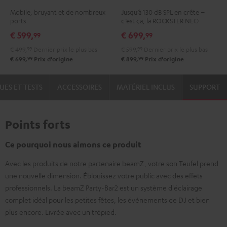
2
Noir
Mobile, bruyant et de nombreux
Jusqu’à 130 dB SPL en crête –
Noir
ports
c’est ça, la ROCKSTER NEO.
€ 599,
€ 699,
99
99
€ 499,
99
Dernier prix le plus bas
€ 599,
99
Dernier prix le plus bas
99
99
€ 699,
Prix d'origine
€ 899,
Prix d'origine
UES ET TESTS
ACCESSOIRES
MATÉRIEL INCLUS
SUPPORT
Points forts
Ce pourquoi nous aimons ce produit
Avec les produits de notre partenaire beamZ, votre son Teufel prend
une nouvelle dimension. Éblouissez votre public avec des effets
professionnels. La beamZ Party-Bar2 est un système d'éclairage
complet idéal pour les petites fêtes, les événements de DJ et bien
plus encore. Livrée avec un trépied.