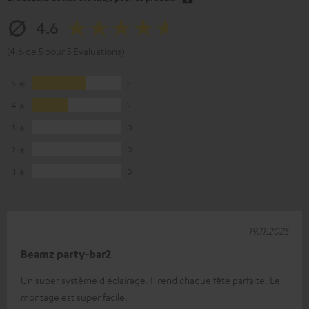
4.6
(4.6 de 5 pour 5 Evaluations)
5
3
4
2
3
0
2
0
1
0
19.11.2025
Beamz party-bar2
Un super système d'éclairage. Il rend chaque fête parfaite. Le
montage est super facile.