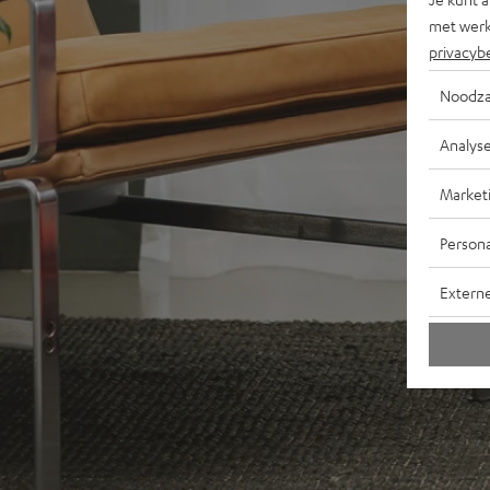
met werk
privacyb
Noodza
Analys
Market
Persona
Extern