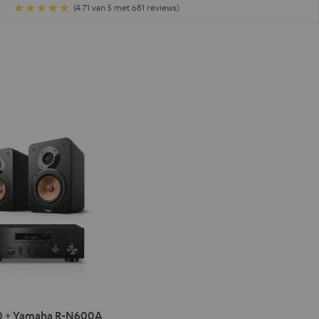
(4.71 van 5 met 681 reviews)
IMA
0 + Yamaha R-N600A