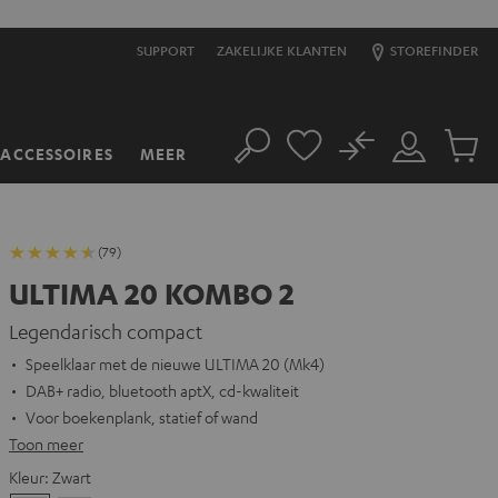
SUPPORT
ZAKELIJKE KLANTEN
STOREFINDER
No
ACCESSOIRES
MEER
Zoeken
Mijn
Produc
account
winkel
(79)
ULTIMA 20 KOMBO 2
Legendarisch compact
Speelklaar met de nieuwe ULTIMA 20 (Mk4)
DAB+ radio, bluetooth aptX, cd-kwaliteit
Voor boekenplank, statief of wand
Toon meer
Kleur:
Zwart