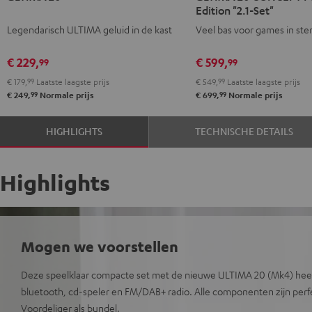
Edition "2.1-Set"
Zwart
Wit
CONCEPT
CONCEPT
Legendarisch ULTIMA geluid in de kast
Veel bas voor games in ste
Power
Power
Edition
Edition
€ 229,
€ 599,
99
99
"2.1-
"2.1-
€ 179,
99
Laatste laagste prijs
€ 549,
99
Laatste laagste prijs
Set"
Set"
99
99
€ 249,
Normale prijs
€ 699,
Normale prijs
Zwart
Wit
HIGHLIGHTS
TECHNISCHE DETAILS
Highlights
Mogen we voorstellen
Deze speelklaar compacte set met de nieuwe ULTIMA 20 (Mk4) heeft 
bluetooth, cd-speler en FM/DAB+ radio. Alle componenten zijn perf
Voordeliger als bundel.