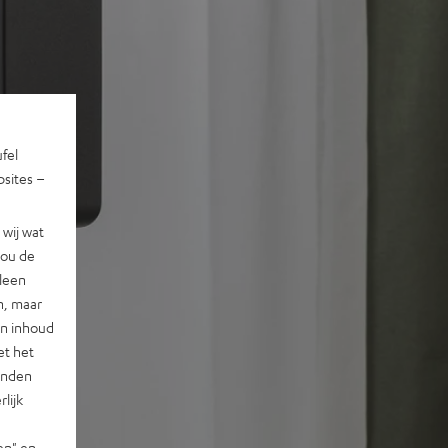
ufel
sites –
wij wat
jou de
lleen
n, maar
en inhoud
et het
landen
lijk
en" en