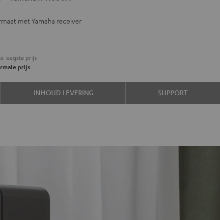
rmaat met Yamaha receiver
aha
0A
e laagste prijs
rmale prijs
INHOUD LEVERING
SUPPORT