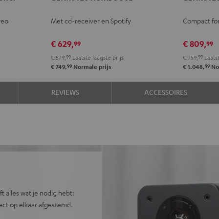
KOMBO
KOMBO
+
+
reo
Met cd-receiver en Spotify
Compact fo
3
3
Yamaha
Yam
SE
SE
R-
R-
€ 629,
€ 809,
99
99
Zwart
Wit
N600A
N60
€ 579,
99
Laatste laagste prijs
€ 759,
99
Laatst
Zwart
Wit
99
99
€ 749,
Normale prijs
€ 1.048,
No
REVIEWS
ACCESSOIRES
alles wat je nodig hebt:
ect op elkaar afgestemd.