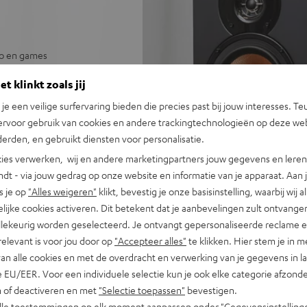
io en games
de zenderkeuze
t klinkt zoals jij
otify, YouTube, Apple Music
n je een veilige surfervaring bieden die precies past bij jouw interesses. Te
ing, 2-kanaals
ervoor gebruik van cookies en andere trackingtechnologieën op deze web
, faseplug- en waveguide-
erden, en gebruikt diensten voor personalisatie.
ies verwerken, wij en andere marketingpartners jouw gegevens en leren 
indt - via jouw gedrag op onze website en informatie van je apparaat. Aan 
n, USB-playback, FM/UKW-
s je op
"Alles weigeren"
klikt, bevestig je onze basisinstelling, waarbij wij a
lijke cookies activeren. Dit betekent dat je aanbevelingen zult ontvange
terijen en antenne
illekeurig worden geselecteerd. Je ontvangt gepersonaliseerde reclame 
relevant is voor jou door op
"Accepteer alles"
te klikken. Hier stem je in m
van alle cookies en met de overdracht en verwerking van je gegevens in 
 EU/EER. Voor een individuele selectie kun je ook elke categorie afzonder
n of deactiveren en met
"Selectie toepassen"
bevestigen.
alle toestemmingen op elk moment aanpassen onder "Gegevensinstelling