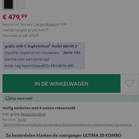
Zwart
Wit
€ 479,
99
Setprijs incl. btw
excl.
Verzendkosten
€ 19,99
Laatste laagste prijs
€ 449,
99
Normale prijs
€ 499,
99
1
gratis USB-C koptelefoon
Teufel MOVE 2
Voucher kopiëren en inwisselen.
MOV-T4S
Slechts voor een korte tijd
Actie nog beschikbaar
0
1
D
:
1
9
H
:
4
7
M
:
4
7
S
IN DE WINKELWAGEN
Op voorraad
Veilig winkelen met 8 weken retourrecht
incl. gratis
Retourzending
Fabrikant:
Teufel
Veiligheidsinstructies
Reserveonderdelen
Reparaties
Software-updates
Wettelijke garantie
Zo beoordelen klanten de voorganger ULTIMA 20 KOMBO