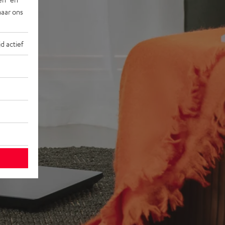
naar ons
jd actief