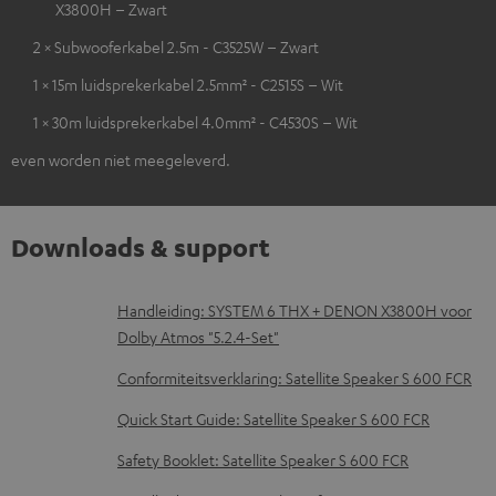
X3800H – Zwart
2 × Subwooferkabel 2.5m - C3525W – Zwart
1 × 15m luidsprekerkabel 2.5mm² - C2515S – Wit
1 × 30m luidsprekerkabel 4.0mm² - C4530S – Wit
even worden niet meegeleverd.
Downloads & support
D
Handleiding: SYSTEM 6 THX + DENON X3800H voor
Dolby Atmos "5.2.4-Set"
o
w
Conformiteitsverklaring: Satellite Speaker S 600 FCR
n
Quick Start Guide: Satellite Speaker S 600 FCR
l
Safety Booklet: Satellite Speaker S 600 FCR
o