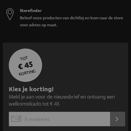
Storefinder
Beleef onze producten van dichtbij en kom naar de store
voor advies op maat.
TOT
€ 45
KORTING
A
Kies je korting!
Meld je aan voor de nieuwsbrief en ontvang een
a
welkomstkado tot € 45
n
m
AANM
EMAIL
e
WIDGET