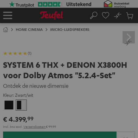
GA
NAAR
NHOUD
No
Ops
Home
Zoeken
Produ
winke
HOME CINEMA
MICRO-LUIDSPREKERS
(1)
SYSTEM 6 THX + DENON X3800H
voor Dolby Atmos "5.2.4-Set"
Ontdek de nieuwe dimensie
Kleur:
Zwart/wit
Zwart
Zwart/wit
€ 4.399,
99
Incl. btw
excl.
Verzendkosten
€ 99,99