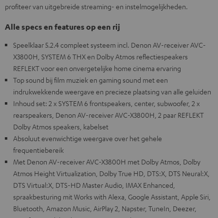
profiteer van uitgebreide streaming- en instelmogelijkheden.
Alle specs en features op een rij
Speelklaar 5.2.4 compleet systeem incl. Denon AV-receiver AVC-
X3800H, SYSTEM 6 THX en Dolby Atmos reflectiespeakers
REFLEKT voor een onvergetelijke home cinema ervaring
Top sound bij film muziek en gaming sound met een
indrukwekkende weergave en precieze plaatsing van alle geluiden
Inhoud set: 2 x SYSTEM 6 frontspeakers, center, subwoofer, 2 x
rearspeakers, Denon AV-receiver AVC-X3800H, 2 paar REFLEKT
Dolby Atmos speakers, kabelset
Absoluut evenwichtige weergave over het gehele
frequentiebereik
Met Denon AV-receiver AVC-X3800H met Dolby Atmos, Dolby
Atmos Height Virtualization, Dolby True HD, DTS:X, DTS Neural:X,
DTS Virtual:X, DTS-HD Master Audio, IMAX Enhanced,
spraakbesturing mit Works with Alexa, Google Assistant, Apple Siri,
Bluetooth, Amazon Music, AirPlay 2, Napster, TuneIn, Deezer,