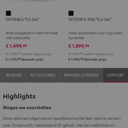
SYSTEM
SYSTEM
SYSTEM 6 "5.1-Set"
SYSTEM 6 THX "5.2-Set"
6
6
"5.1-
THX
Bioscoopgeluid in klein formaat
Twee subwoofers voor nog meer
Set"
"5.2-
met subwoofer
dynamiek
Zwart
Set"
€ 1.499,
€ 1.899,
99
99
Zwart
€ 1.099,
99
Laatste laagste prijs
€ 1.499,
99
Laatste laagste prijs
99
99
€ 1.599,
Normale prijs
€ 1.999,
Normale prijs
REVIEWS
ACCESSOIRES
INHOUD LEVERING
SUPPORT
Highlights
Mogen we voorstellen
Deze optimaal uitgeruste en speelklare bundel laat niets te wensen
over. Ervaar echt, meeslepend 3D geluid, met een vette bass en