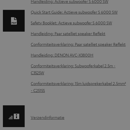
Handleiding: Actieve subwoofer S 6000 SW
a
d
Quick Start Guide: Actieve subwoofer S 6000 SW
d
Safety Booklet: Actieve subwoofer S 6000 SW
o
Handleiding: Paar satelliet speaker Reflekt
c
Conformiteitsverklaring: Paar satelliet speaker Reflekt
u
m
Handleiding: DENON AVC-X3800H
e
Conformiteitsverklaring: Subwooferkabel 2.5m -
n
C3525W
t
Conformiteitsverklaring: 15m luidsprekerkabel 2.5mm²
e
- C2515S
n
V
Verzendinformatie
e