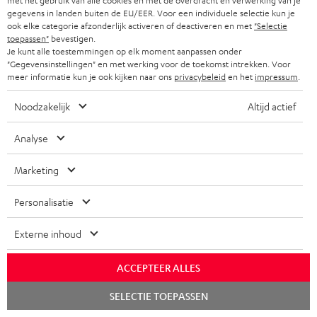
met het gebruik van alle cookies en met de overdracht en verwerking van je
r
ZWITSERLAND
BLUETOOTH
gegevens in landen buiten de EU/EER. Voor een individuele selectie kun je
PARTNERPROGRAMMA
i
ook elke categorie afzonderlijk activeren of deactiveren en met
"Selectie
toepassen"
bevestigen.
KOPTELEFOONS
e
NEDERLAND
BLOG
Je kunt alle toestemmingen op elk moment aanpassen onder
"Gegevensinstellingen" en met werking voor de toekomst intrekken. Voor
f
BLUETOOTH KOPTELEFOONS
meer informatie kun je ook kijken naar ons
privacybeleid
en het
impressum
.
NEWSLETTER
BELGIË
COMPLETE SETS
Noodzakelijk
Altijd actief
STORES
FRANKRIJK
SPEAKERS
Analyse
TEUFEL VOORDELEN
POLEN
ULTIMA
Marketing
TEUFEL STORY
IN-EAR
Personalisatie
SPANJE
MANAGEMENT
'Kennelijke' (typ)fouten voorbehouden. De op de foto's afgebeelde
FANSHOP
Externe inhoud
DUURZAAMHEID
accessoires zijn niet bij de levering inbegrepen. Eventuele
ITALIË
verwijderingskosten voor batterijen zijn bij de prijs inbegrepen.
NIEUWKOMERS
NORMEN EN WAARDES
ACCEPTEER ALLES
USA
©2026 Lautsprecher Teufel GmbH - All rights reserved.
Chat
SELECTIE TOEPASSEN
KADOBON
starten
Disclaimer
Algemene voorwaarden
Privacybeleid