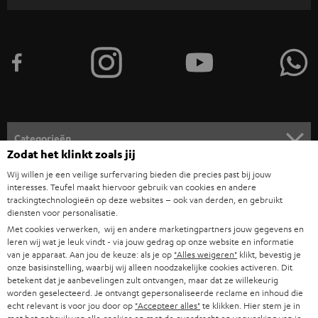
l
d
e
n
v
o
o
Categorieën
r
Zodat het klinkt zoals jij
HOME CINEMA SPEAKERS
n
Wij willen je een veilige surfervaring bieden die precies past bij jouw
Bedrijf
interesses. Teufel maakt hiervoor gebruik van cookies en andere
i
trackingtechnologieën op deze websites – ook van derden, en gebruikt
COMPLETE SYSTEMEN
SUPPORT
diensten voor personalisatie.
e
Teufel online shops
Met cookies verwerken, wij en andere marketingpartners jouw gegevens en
SOUNDBARS
u
CARRIÈRE
leren wij wat je leuk vindt - via jouw gedrag op onze website en informatie
DUITSLAND
van je apparaat. Aan jou de keuze: als je op
"Alles weigeren"
klikt, bevestig je
w
HIFI-SPEAKERS
onze basisinstelling, waarbij wij alleen noodzakelijke cookies activeren. Dit
PERS & MARKETING
s
betekent dat je aanbevelingen zult ontvangen, maar dat ze willekeurig
OOSTENRIJK
worden geselecteerd. Je ontvangt gepersonaliseerde reclame en inhoud die
SMART HOME
b
B2B
echt relevant is voor jou door op
"Accepteer alles"
te klikken. Hier stem je in