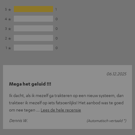
5
1
4
0
3
0
2
0
1
0
06.12.2025
Mega het geluid !!!
Ik dacht, als ik mezelf ga trakteren op een nieuw systeem, dan
trakteer ik mezelf op iets fatsoenlijks! Het aanbod was te goed
om nee tegen
Lees de hele recensie
Dennis W.
(Automatisch vertaald *)