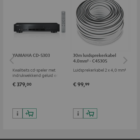
YAMAHA CD-S303
30m luidsprekerkabel
30
4.0mm² - C4530S
2.
Kwaliteits cd-speler met
Luidsprekerkabel 2 x 4,0 mm²
Lui
indrukwekkend geluid en
hoogwaardige afwerking
€ 379,
€ 99,
€ 
00
99