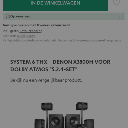
IN DE WINKELWAGEN
Op voorraad
Veilig winkelen met 8 weken retourrecht
incl. gratis
Retourzending
Fabrikant:
Teufel
,
Denon
Veiligheidsinstructies
Reserveonderdelen
Reparaties
Software-updates
Wettelijke garantie
SYSTEM 6 THX + DENON X3800H VOOR
DOLBY ATMOS "5.2.4-SET"
Bekijk nu een vergelijkbaar product.