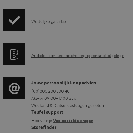
r
z
G
Wettelijke garantie
e
a
n
r
d
a
i
A
Audiolexicon: technische begrippen snel uitgelegd
n
n
u
t
f
d
i
o
i
C
Jouw persoonlijk koopadvies
e
r
o
o
(00)800 200 300 40
i
m
Ma–vr 09:00–17:00 uur.
g
n
n
a
Weekend & Duitse feestdagen gesloten
l
t
f
t
Teufel support
o
a
o
i
Hier vind je
Veelgestelde vragen
s
c
Storefinder
r
e