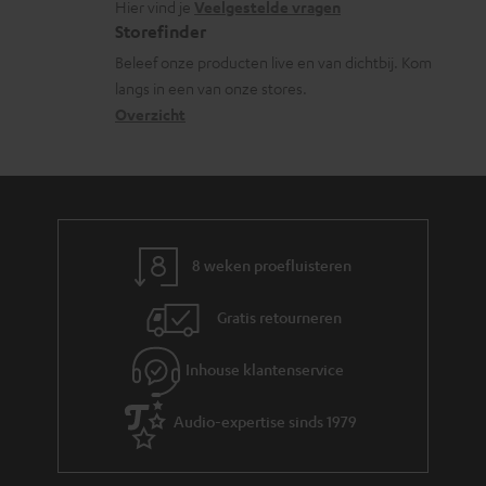
a
o
i
Hier vind je
Veelgestelde vragen
s
c
Storefinder
r
e
s
t
Beleef onze producten live en van dichtbij. Kom
m
langs in een van onze stores.
a
i
a
Overzicht
r
n
t
y
f
i
o
e
r
m
8 weken proefluisteren
a
Gratis retourneren
t
i
Inhouse klantenservice
e
Audio-expertise sinds 1979