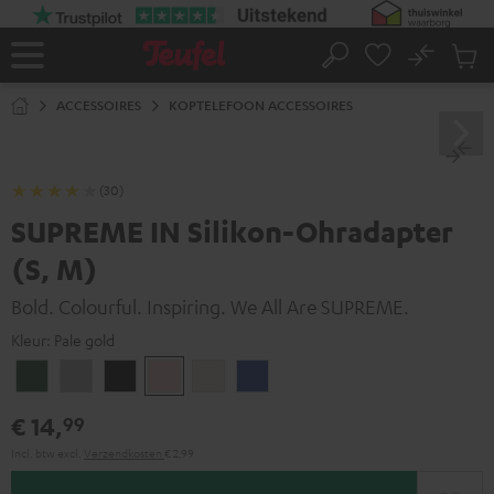
GA
NAAR
NHOUD
No
Ops
Home
Zoeken
Produ
winke
ACCESSOIRES
KOPTELEFOON ACCESSOIRES
(30)
SUPREME IN Silikon-Ohradapter
(S, M)
Bold. Colourful. Inspiring. We All Are SUPREME.
Kleur:
Pale gold
Ivy
Moon
Night
Pale
Sand
Space
green
gray
black
gold
white
blue
€ 14,
99
Incl. btw
excl.
Verzendkosten
€ 2,99