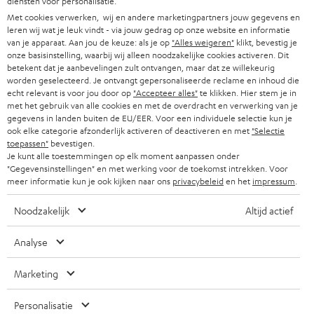
diensten voor personalisatie.
OOSTENRIJK
SMART HOME
b
Met cookies verwerken, wij en andere marketingpartners jouw gegevens en
B2B
leren wij wat je leuk vindt - via jouw gedrag op onze website en informatie
r
ZWITSERLAND
BLUETOOTH
van je apparaat. Aan jou de keuze: als je op
"Alles weigeren"
klikt, bevestig je
PARTNERPROGRAMMA
onze basisinstelling, waarbij wij alleen noodzakelijke cookies activeren. Dit
i
betekent dat je aanbevelingen zult ontvangen, maar dat ze willekeurig
KOPTELEFOONS
e
worden geselecteerd. Je ontvangt gepersonaliseerde reclame en inhoud die
NEDERLAND
BLOG
echt relevant is voor jou door op
"Accepteer alles"
te klikken. Hier stem je in
f
BLUETOOTH KOPTELEFOONS
met het gebruik van alle cookies en met de overdracht en verwerking van je
NEWSLETTER
gegevens in landen buiten de EU/EER. Voor een individuele selectie kun je
BELGIË
ook elke categorie afzonderlijk activeren of deactiveren en met
"Selectie
COMPLETE SETS
STORES
toepassen"
bevestigen.
Je kunt alle toestemmingen op elk moment aanpassen onder
FRANKRIJK
SPEAKERS
"Gegevensinstellingen" en met werking voor de toekomst intrekken. Voor
TEUFEL VOORDELEN
meer informatie kun je ook kijken naar ons
privacybeleid
en het
impressum
.
POLEN
ULTIMA
TEUFEL STORY
Noodzakelijk
Altijd actief
IN-EAR
SPANJE
MANAGEMENT
Analyse
'Kennelijke' (typ)fouten voorbehouden. De op de foto's afgebeelde
FANSHOP
DUURZAAMHEID
accessoires zijn niet bij de levering inbegrepen. Eventuele
ITALIË
Marketing
verwijderingskosten voor batterijen zijn bij de prijs inbegrepen.
NIEUWKOMERS
NORMEN EN WAARDES
Personalisatie
USA
©2026 Lautsprecher Teufel GmbH - All rights reserved.