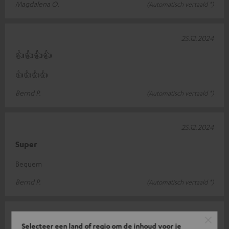
Magdalena O.
(Automatisch vertaald *)
25.12.2024
👍👍👍👍
👍👍👍👍
Bernd P.
(Automatisch vertaald *)
25.12.2024
Super
Bequem
Bernd P.
(Automatisch vertaald *)
25.11.2024
Selecteer een land of regio om de inhoud voor je