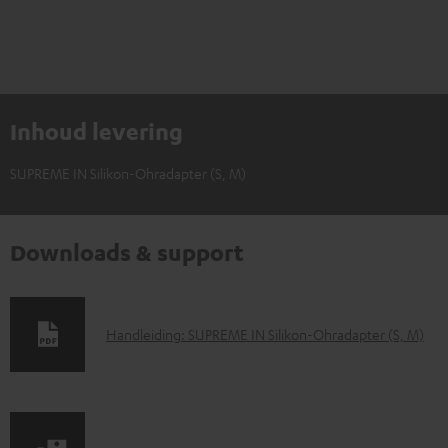
Inhoud levering
SUPREME IN Silikon-Ohradapter (S, M)
Downloads & support
D
Handleiding: SUPREME IN Silikon-Ohradapter (S, M)
o
w
n