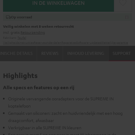
IN DE WINKELWAGEN
Op voorraad
Veilig winkelen met 8 weken retourrecht
incl. gratis
Retourzending
Fabrikant:
Teufel
Veiligheidsinstructies
Reserveonderdelen
Reparaties
Software-updates
Wettelijke garantie
NISCHE DETAILS
REVIEWS
INHOUD LEVERING
SUPPORT
Highlights
Alle specs en features op een rij
Originele vervangende ooradapters voor de SUPREME IN
koptelefoon
Gemaakt van siliconen: zacht en huidvriendelijk met een hoog
draagcomfort, afwasbaar
Verkrijgbaar in alle SUPREME IN kleuren
Een paar in maat S en een paar in maat M inbegrepen in de