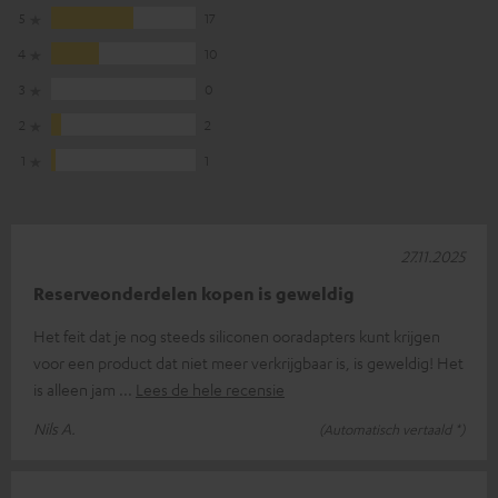
5
17
4
10
3
0
2
2
1
1
27.11.2025
Reserveonderdelen kopen is geweldig
Het feit dat je nog steeds siliconen ooradapters kunt krijgen
voor een product dat niet meer verkrijgbaar is, is geweldig! Het
is alleen jam
Lees de hele recensie
Nils A.
(Automatisch vertaald *)