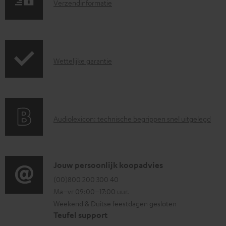
V
l
Verzendinformatie
e
o
r
a
z
d
G
Wettelijke garantie
e
d
a
n
o
r
d
c
a
i
u
A
Audiolexicon: technische begrippen snel uitgelegd
n
n
m
u
t
f
e
d
i
o
n
i
C
Jouw persoonlijk koopadvies
e
r
t
o
o
(00)800 200 300 40
i
m
e
Ma–vr 09:00–17:00 uur.
g
n
n
a
n
Weekend & Duitse feestdagen gesloten
l
t
f
t
Teufel support
o