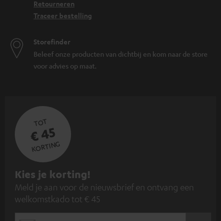
Retourneren
Traceer bestelling
Storefinder
Beleef onze producten van dichtbij en kom naar de store
voor advies op maat.
TOT
€ 45
KORTING
A
Kies je korting!
Meld je aan voor de nieuwsbrief en ontvang een
a
welkomstkado tot € 45
n
m