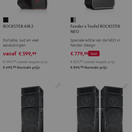
ROCKSTER
Fender
ROCKSTER AIR 2
Fender x Teufel ROCKSTER
AIR
x
NEO
2
Teufel
Portable, luid en veel
Speciale editie van de NEO in
Zwart
ROCKSTER
aansluitingen
Fender-design
NEO
vanaf
€ 599,
€ 779,
99
99
Deal
Black
€ 499,
99
Laatste laagste prijs
€ 829,
99
Laatste laagste prijs
&
99
99
€ 699,
Normale prijs
€ 899,
Normale prijs
Steel