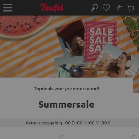
GA
NAAR
No
Ops
Home
Zoeken
NHOUD
Produ
winke
Topdeals voor je zomersound!
Summersale
Actie is nog geldig
00
D
:
00
H
:
00
M
:
00
S