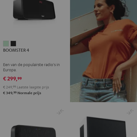
BOOMSTER
BOOMSTER
BOOMSTER 4
4
4
Mint
Night
Een van de populairste radio's in
Green
black
Europa.
€ 299,
99
€ 249,
99
Laatste laagste prijs
99
€ 349,
Normale prijs