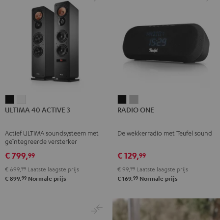
ULTIMA
ULTIMA
RADIO
RADIO
ULTIMA 40 ACTIVE 3
RADIO ONE
40
40
ONE
ONE
ACTIVE
ACTIVE
Zwart
Light
Actief ULTIMA soundsysteem met
De wekkerradio met Teufel sound
3
3
gray
geïntegreerde versterker
Zwart
Wit
€ 799,
€ 129,
99
99
€ 699,
99
Laatste laagste prijs
€ 99,
99
Laatste laagste prijs
99
99
€ 899,
Normale prijs
€ 169,
Normale prijs