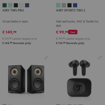
AIRY
AIRY
AIRY
AIRY
AIRY
AIRY
AIRY
AIRY
AIRY
AIRY TWS PRO
AIRY SPORTS TWS 2
TWS
TWS
TWS
TWS
TWS
SPORTS
SPORTS
SPORTS
SPORTS
PRO
PRO
PRO
PRO
PRO
TWS
TWS
TWS
TWS
Onze beste in-ears
Met earhooks, ANC & Teufel Go
Cosmic
Misty
Night
Silver
Steel
2
2
2
2
app
Teal
Green
black
White
blue
Misty
Moon
Night
Space
€ 149,
€ 99,
99
99
Deal
Green
gray
black
blue
€ 129,
99
Laatste laagste prijs
€ 119,
99
Laatste laagste prijs
99
99
€ 169,
Normale prijs
€ 119,
Normale prijs