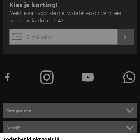
A
Kies je korting!
Meld je aan voor de nieuwsbrief en ontvang een
a
welkomstkado tot € 45
n
m
AANM
EMAIL
e
WIDGET
l
d
e
n
v
o
o
Categorieën
r
HOME CINEMA SPEAKERS
n
Bedrijf
i
COMPLETE SYSTEMEN
Zodat het klinkt zoals jij