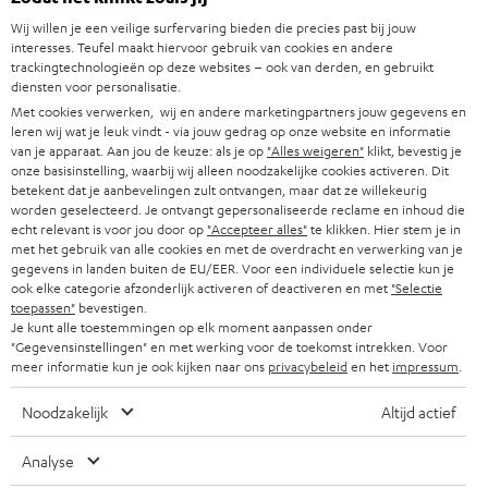
SUPPORT
e
Teufel online shops
Wij willen je een veilige surfervaring bieden die precies past bij jouw
SOUNDBARS
u
interesses. Teufel maakt hiervoor gebruik van cookies en andere
CARRIÈRE
DUITSLAND
trackingtechnologieën op deze websites – ook van derden, en gebruikt
w
diensten voor personalisatie.
HIFI-SPEAKERS
PERS & MARKETING
s
Met cookies verwerken, wij en andere marketingpartners jouw gegevens en
OOSTENRIJK
leren wij wat je leuk vindt - via jouw gedrag op onze website en informatie
SMART HOME
b
B2B
van je apparaat. Aan jou de keuze: als je op
"Alles weigeren"
klikt, bevestig je
onze basisinstelling, waarbij wij alleen noodzakelijke cookies activeren. Dit
r
ZWITSERLAND
BLUETOOTH
betekent dat je aanbevelingen zult ontvangen, maar dat ze willekeurig
PARTNERPROGRAMMA
i
worden geselecteerd. Je ontvangt gepersonaliseerde reclame en inhoud die
echt relevant is voor jou door op
"Accepteer alles"
te klikken. Hier stem je in
KOPTELEFOONS
e
NEDERLAND
BLOG
met het gebruik van alle cookies en met de overdracht en verwerking van je
gegevens in landen buiten de EU/EER. Voor een individuele selectie kun je
f
BLUETOOTH KOPTELEFOONS
ook elke categorie afzonderlijk activeren of deactiveren en met
"Selectie
NEWSLETTER
BELGIË
toepassen"
bevestigen.
Je kunt alle toestemmingen op elk moment aanpassen onder
COMPLETE SETS
STORES
"Gegevensinstellingen" en met werking voor de toekomst intrekken. Voor
FRANKRIJK
meer informatie kun je ook kijken naar ons
privacybeleid
en het
impressum
.
SPEAKERS
TEUFEL VOORDELEN
Noodzakelijk
Altijd actief
POLEN
ULTIMA
TEUFEL STORY
Analyse
IN-EAR
SPANJE
MANAGEMENT