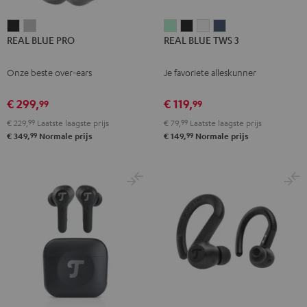
REAL
REAL
REAL
REAL
REAL
REAL
REAL BLUE PRO
REAL BLUE TWS 3
BLUE
BLUE
BLUE
BLUE
BLUE
BLUE
PRO
PRO
TWS
TWS
TWS
TWS
Onze beste over-ears
Je favoriete alleskunner
Night
Titanium
3
3
3
3
black
Gray
Misty
Night
Pure
Steel
€ 299,
€ 119,
99
99
Green
black
White
blue
€ 229,
99
Laatste laagste prijs
€ 79,
99
Laatste laagste prijs
99
99
€ 349,
Normale prijs
€ 149,
Normale prijs