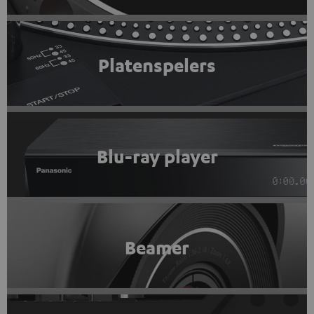
Platenspelers
Blu-ray player
Beamer