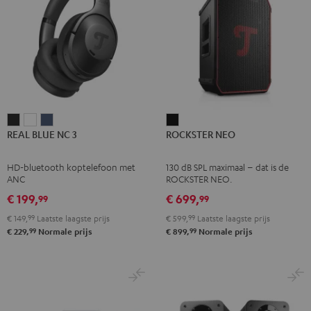
REAL
REAL
REAL
ROCKSTER
REAL BLUE NC 3
ROCKSTER NEO
BLUE
BLUE
BLUE
NEO
NC
NC
NC
Zwart
HD-bluetooth koptelefoon met
130 dB SPL maximaal – dat is de
3
3
3
ANC
ROCKSTER NEO.
Night
Pearl
Steel
€ 199,
€ 699,
99
99
black
white
blue
€ 149,
99
Laatste laagste prijs
€ 599,
99
Laatste laagste prijs
99
99
€ 229,
Normale prijs
€ 899,
Normale prijs