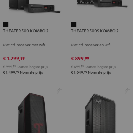
THEATER
THEATER
THEATER 500 KOMBO 2
THEATER 500S KOMBO 2
500
500S
KOMBO
KOMBO
Met cd-receiver met wifi
Met cd-receiver en wifi
2
2
Zwart
Zwart
€ 1.299,
€ 899,
99
99
€ 999,
99
Laatste laagste prijs
€ 699,
99
Laatste laagste prijs
99
99
€ 1.499,
Normale prijs
€ 1.049,
Normale prijs