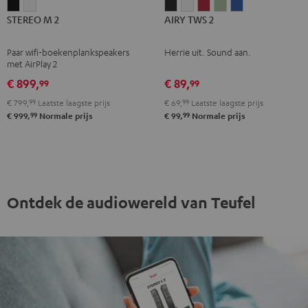
STEREO
STEREO
AIRY
AIRY
AIRY
AIRY
AIRY
STEREO M 2
AIRY TWS 2
M
M
TWS
TWS
TWS
TWS
TWS
2
2
2
2
2
2
2
Paar wifi-boekenplankspeakers
Herrie uit. Sound aan.
Zwart
Wit
Night
Pure
Ruby
Sage
Space
met AirPlay 2
black
White
Red
Green
blue
€ 899,
€ 89,
99
99
€ 799,
99
Laatste laagste prijs
€ 69,
99
Laatste laagste prijs
99
99
€ 999,
Normale prijs
€ 99,
Normale prijs
Ontdek de audiowereld van Teufel