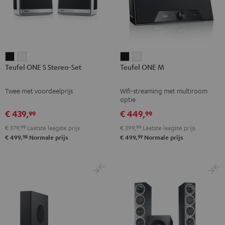
Teufel
Teufel
Teufel
Teufel
Teufel ONE S Stereo-Set
Teufel ONE M
ONE
ONE
ONE
ONE
S
S
M
M
Twee met voordeelprijs
Wifi-streaming met multiroom
Stereo-
Stereo-
Zwart
Wit
optie
Set
Set
€ 439,
€ 449,
99
99
Zwart
Wit
€ 379,
99
Laatste laagste prijs
€ 399,
99
Laatste laagste prijs
98
99
€ 499,
Normale prijs
€ 499,
Normale prijs