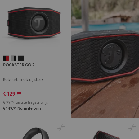
ROCKSTER
ROCKSTER
ROCKSTER
ROCKSTER GO 2
GO
GO
GO
2
2
2
Robuust, mobiel, sterk
Zwart
Gray
Night
&
&
black
€ 129,
99
Rood
Black
€ 99,
99
Laatste laagste prijs
99
€ 149,
Normale prijs