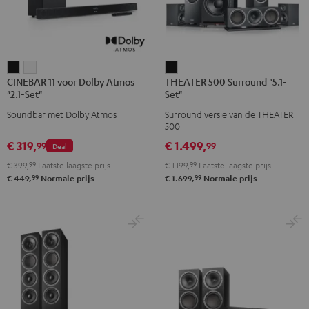
CINEBAR
CINEBAR
THEATER
CINEBAR 11 voor Dolby Atmos
THEATER 500 Surround "5.1-
11
11
500
"2.1-Set"
Set"
voor
voor
Surround
Soundbar met Dolby Atmos
Surround versie van de THEATER
Dolby
Dolby
"5.1-
500
Atmos
Atmos
Set"
€ 319,
€ 1.499,
99
99
Deal
"2.1-
"2.1-
Zwart
€ 399,
99
Laatste laagste prijs
€ 1.199,
99
Laatste laagste prijs
Set"
Set"
99
99
€ 449,
Normale prijs
€ 1.699,
Normale prijs
Zwart
Wit