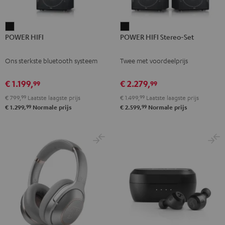
POWER
POWER
POWER HIFI
POWER HIFI Stereo-Set
HIFI
HIFI
Zwart
Stereo-
Ons sterkste bluetooth systeem
Twee met voordeelprijs
Set
Zwart
€ 1.199,
€ 2.279,
99
99
€ 799,
99
Laatste laagste prijs
€ 1.499,
99
Laatste laagste prijs
99
99
€ 1.299,
Normale prijs
€ 2.599,
Normale prijs