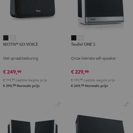
MOTIV®
MOTIV®
Teufel
Teufel
MOTIV® GO VOICE
Teufel ONE S
GO
GO
ONE
ONE
VOICE
VOICE
S
S
Met spraakbesturing
Onze kleinste wifi-speaker
Night
Silver
Zwart
Wit
black
White
€ 249,
€ 229,
99
99
€ 199,
99
Laatste laagste prijs
€ 199,
99
Laatste laagste prijs
99
99
€ 299,
Normale prijs
€ 249,
Normale prijs