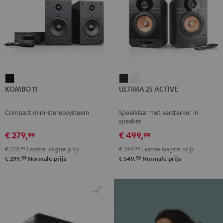
KOMBO
ULTIMA
ULTIMA
KOMBO 11
ULTIMA 25 ACTIVE
11
25
25
Zwart
ACTIVE
ACTIVE
Compact mini-stereosysteem
Speelklaar met versterker in
Night
Pure
speaker
black
White
€ 279,
€ 499,
99
99
€ 229,
99
Laatste laagste prijs
€ 399,
99
Laatste laagste prijs
99
99
€ 299,
Normale prijs
€ 549,
Normale prijs