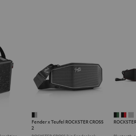
Fender
ROCKST
ROC
Fender x Teufel ROCKSTER CROSS
ROCKSTER 
x
CROSS
CRO
2
Teufel
2
2
2
krachtige
ROCKSTER CROSS 2 in Fender look
Bluetooth-s