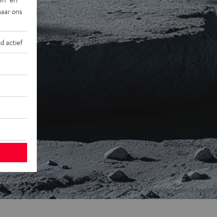
naar ons
jd actief