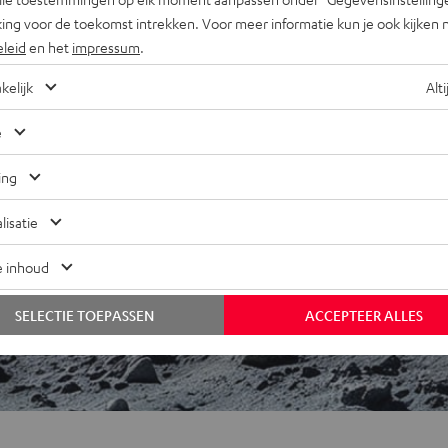
ing voor de toekomst intrekken. Voor meer informatie kun je ook kijken 
eleid
en het
impressum
.
kelijk
Alti
e
ij 87 beoordelingen)
ing
REVIEWS
lisatie
e inhoud
SELECTIE TOEPASSEN
ACCEPTEER ALLES