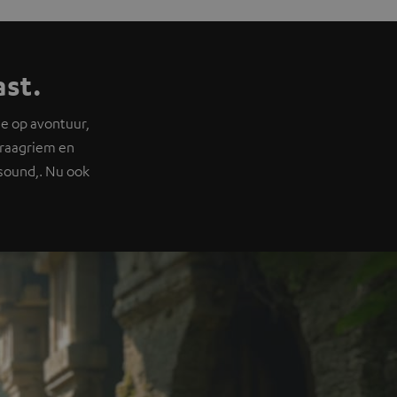
ast.
e op avontuur,
draagriem en
sound,. Nu ook