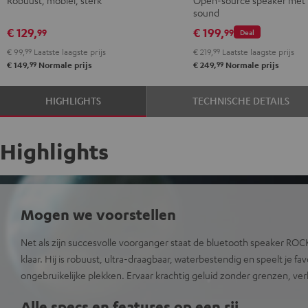
Zwart
Gray
Night
sound
&
&
black
€ 129,
€ 199,
99
99
Deal
Rood
Black
€ 99,
99
Laatste laagste prijs
€ 219,
99
Laatste laagste prijs
99
99
€ 149,
Normale prijs
€ 249,
Normale prijs
HIGHLIGHTS
TECHNISCHE DETAILS
Highlights
Mogen we voorstellen
Net als zijn succesvolle voorganger staat de bluetooth speaker ROCK
klaar. Hij is robuust, ultra-draagbaar, waterbestendig en speelt je f
ongebruikelijke plekken. Ervaar krachtig geluid zonder grenzen, verk
Alle specs en features op een rij