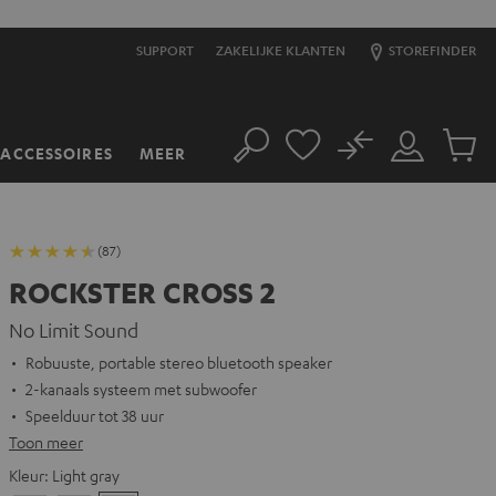
SUPPORT
ZAKELIJKE KLANTEN
STOREFINDER
No
ACCESSOIRES
MEER
Zoeken
Mijn
Produc
account
winkel
(87)
ROCKSTER CROSS 2
No Limit Sound
Robuuste, portable stereo bluetooth speaker
2-kanaals systeem met subwoofer
Speelduur tot 38 uur
Toon meer
Kleur:
Light gray