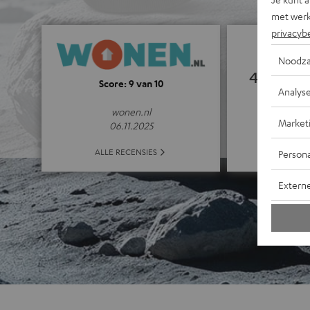
met werk
privacyb
Noodza
4.83
Score: 9 van 10
Analys
(4.83 van 5 b
wonen.nl
Market
06.11.2025
ALLE 
ALLE RECENSIES
Persona
Extern