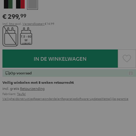
Black
Zwart
Light
&
&
gray
€ 299,
99
Green
Rood
Incl. btw
excl.
Verzendkosten
€ 14,99
IN DE WINKELWAGEN
Op voorraad
Veilig winkelen met 8 weken retourrecht
incl. gratis
Retourzending
Fabrikant:
Teufel
Veiligheidsinstructies
Reserveonderdelen
Reparaties
Software-updates
Wettelijke garantie