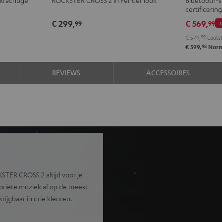
ROCKSTER
Stereo-
Ster
S
certificerin
CROSS
Set
Set
S
€ 299,
€ 569,
99
99
2
Black
Zwar
L
€ 579,
99
Laatst
Black
&
&
g
98
€ 599,
Norm
&
Green
Roo
Steel
REVIEWS
ACCESSOIRES
STER CROSS 2 altijd voor je
avoriete muziek af op de meest
rijgbaar in drie kleuren.