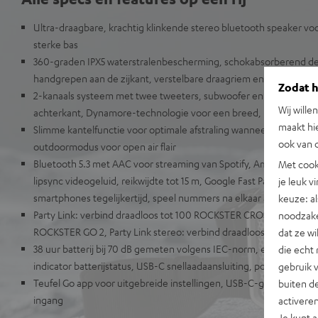
Ultra-draagbare, krachtig klinkende stereo bluetooth speaker vo
sterke bas
360-graden IPX5 waterstralenbescherming, schokabsorberend de
handgrepen aan de zijkant, verstelbare draagriem en robuuste b
Zodat he
2-kanaals systeem met twee tweeters, subwoofer en twee pass
Wij wille
achterkant, Dynamore-technologie voor een breed, ruimtelijk ge
maakt hi
Slimme kantelfunctie voor optimale afstraling wanneer je hem op
ook van d
outdoormodus voor open air flair
Bluetooth 5.3 met AAC voor streaming van Spotify, Amazon Music
Met cook
lipsync videogeluid, reikwijdte tot 15 m, Google Fast Pair, multipo
je leuk v
smartphones tegelijkertijd, speel nummers na elkaar af
keuze: al
Party Link: verbind draadloos tot 100 ROCKSTER CROSS 2, ROC
noodzake
ROCKSTER GO 2, Party Link stereo: verbind draadloos twee ROCK
dat ze w
38 uur batterij bij 70 dB gemeten volgens IEC-norm, ecomodus met
die echt 
indicator batterijstatus, USB-C snellaadaansluiting, powerbankfun
gebruik 
Teufel Go app voor uitgebreide instellingen, USB-C-geluidskaart
buiten de
ingang
activere
Je kunt 