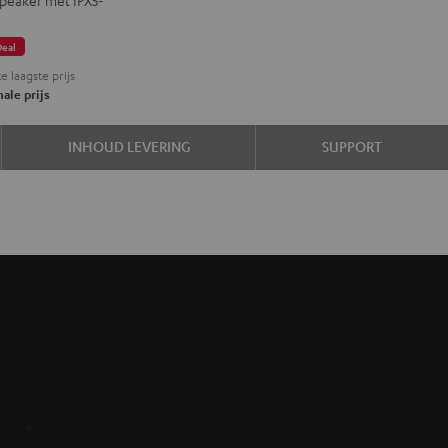
eo-
tereo-
g
et
Deal
t
ight
e laagste prijs
ray
ale prijs
d
INHOUD LEVERING
SUPPORT