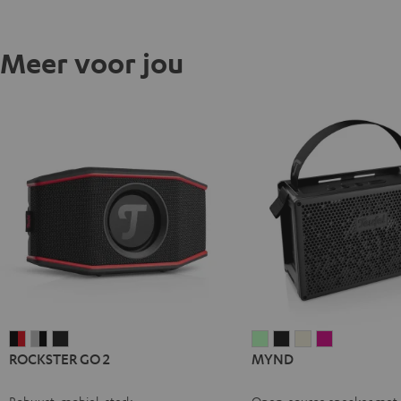
Meer voor jou
ROCKSTER
ROCKSTER
ROCKSTER
MYND
MYND
MYND
MYND
ROCKSTER GO 2
MYND
GO
GO
GO
Light
Warm
Warm
Wild
2
2
2
Mint
Black
White
Berry
Robuust, mobiel, sterk
Open-source speaker met 