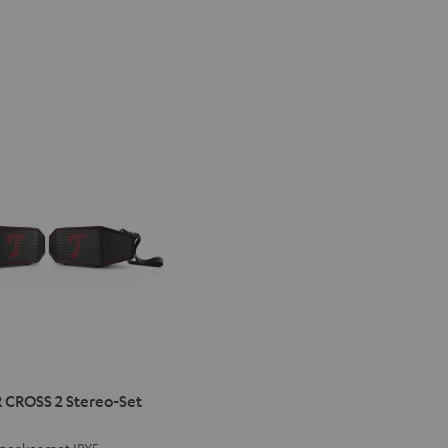
ER
KSTER
ROCKSTER
CROSS 2 Stereo-Set
SS
CROSS
peaker met IPX5-