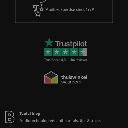
e
Audio-expertise sinds 1979
Teufel blog
Audiotechnologieën, hifi-trends, tips & tricks