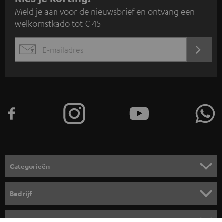
Meld je aan voor de nieuwsbrief en ontvang een
a
welkomstkado tot € 45
n
m
AANM
EMAIL
e
WIDGET
l
d
e
n
v
o
o
Categorieën
r
HOME CINEMA SPEAKERS
n
Bedrijf
i
COMPLETE SYSTEMEN
SUPPORT
e
Teufel online shops