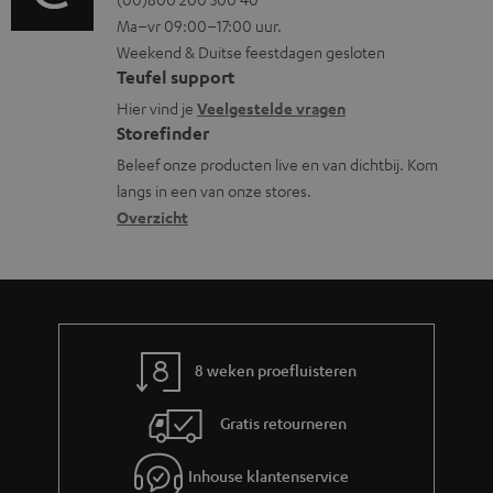
o
o
i
m
Ma–vr 09:00–17:00 uur.
g
n
n
a
Weekend & Duitse feestdagen gesloten
l
t
f
t
Teufel support
o
a
o
i
Hier vind je
Veelgestelde vragen
s
c
Storefinder
r
e
s
t
Beleef onze producten live en van dichtbij. Kom
m
langs in een van onze stores.
a
i
a
Overzicht
r
n
t
y
f
i
o
e
r
m
8 weken proefluisteren
a
Gratis retourneren
t
i
Inhouse klantenservice