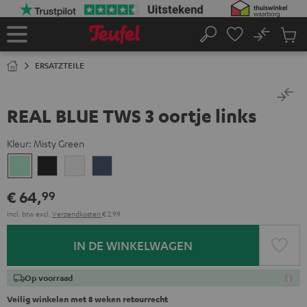
GA
NAAR
NHOUD
No
Ops
Home
Zoeken
Produ
winke
ERSATZTEILE
REAL BLUE TWS 3 oortje links
Kleur:
Misty Green
Misty
Night
Pure
Steel
Green
black
White
blue
€ 64,
99
Incl. btw
excl.
Verzendkosten
€ 2,99
IN DE WINKELWAGEN
Op voorraad
Veilig winkelen met 8 weken retourrecht