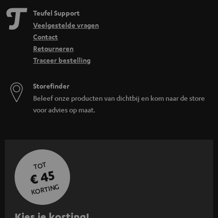
Teufel Support
Veelgestelde vragen
Contact
Retourneren
Traceer bestelling
Storefinder
Beleef onze producten van dichtbij en kom naar de store
voor advies op maat.
TOT
€ 45
KORTING
A
Kies je korting!