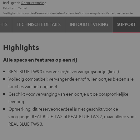
incl. gratis
Retourzending
Fabrikant:
Teufel
Veiligheidsinstructies
Reserveonderdelen
Reparaties
Software-updates
Wettelijke garantie
HTS
TECHNISCHE DETAILS
INHOUD LEVERING
SUPPORT
Highlights
Alle specs en features op een rij
REAL BLUE TWS 3 reserve- en/of vervangingsoortje (links)
Volledig compatibel: vervangende en/of ruilen oortjes bieden alle
functies van het origineel
Geschikt voor vervanging van een oortje uit de oorspronkelijke
levering
Opmerking: dit reserveonderdeel is niet geschikt voor de
voorganger REAL BLUE TWS of REAL BLUE TWS 2, maar alleen voor
REAL BLUE TWS 3.