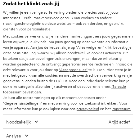
Zodat het klinkt zoals jij
SOUNDBARS
u
CARRIÈRE
Wij willen je een veilige surfervaring bieden die precies past bij jouw
DUITSLAND
w
interesses. Teufel maakt hiervoor gebruik van cookies en andere
HIFI-SPEAKERS
trackingtechnologieën op deze websites – ook van derden, en gebruikt
PERS & MARKETING
s
diensten voor personalisatie.
OOSTENRIJK
SMART HOME
b
Met cookies verwerken, wij en andere marketingpartners jouw gegevens en
B2B
leren wij wat je leuk vindt - via jouw gedrag op onze website en informatie
r
ZWITSERLAND
van je apparaat. Aan jou de keuze: als je op
"Alles weigeren"
klikt, bevestig je
BLUETOOTH
PARTNERPROGRAMMA
onze basisinstelling, waarbij wij alleen noodzakelijke cookies activeren. Dit
i
betekent dat je aanbevelingen zult ontvangen, maar dat ze willekeurig
KOPTELEFOONS
e
worden geselecteerd. Je ontvangt gepersonaliseerde reclame en inhoud die
NEDERLAND
BLOG
echt relevant is voor jou door op
"Accepteer alles"
te klikken. Hier stem je in
f
BLUETOOTH KOPTELEFOONS
met het gebruik van alle cookies en met de overdracht en verwerking van je
NEWSLETTER
gegevens in landen buiten de EU/EER. Voor een individuele selectie kun je
BELGIË
ook elke categorie afzonderlijk activeren of deactiveren en met
"Selectie
COMPLETE SETS
STORES
toepassen"
bevestigen.
Je kunt alle toestemmingen op elk moment aanpassen onder
FRANKRIJK
SPEAKERS
"Gegevensinstellingen" en met werking voor de toekomst intrekken. Voor
TEUFEL VOORDELEN
meer informatie kun je ook kijken naar ons
privacybeleid
en het
impressum
.
POLEN
ULTIMA
TEUFEL STORY
Noodzakelijk
Altijd actief
IN-EAR
SPANJE
MANAGEMENT
Analyse