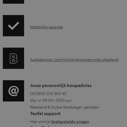
o
e
a
r
d
z
d
G
Wettelijke garantie
e
o
a
n
c
r
d
u
a
i
m
A
Audiolexicon: technische begrippen snel uitgelegd
n
n
e
u
t
f
n
d
i
o
t
i
C
Jouw persoonlijk koopadvies
e
r
e
o
o
(00)800 200 300 40
i
m
Ma–vr 09:00–17:00 uur.
n
g
n
n
a
Weekend & Duitse feestdagen gesloten
l
t
f
t
Teufel support
o
a
o
i
Hier vind je
Veelgestelde vragen