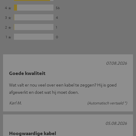
4
56
3
4
2
1
1
0
07.08.2026
Goede kwaliteit
Wat valt er nou veel over een kabel te zeggen? Hij is goed
afgewerkt en doet wat hij moet doen.
Karl M.
(Automatisch vertaald *)
05.08.2026
Hoogwaardige kabel