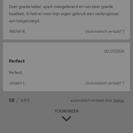
Zeer goede kabel, apart meegeleverd en van zeer goede
kwaliteit. Ik heb er voor mijn eigen gebruik een verlengsnoer
aan toegevoegd.
Michel R.
(Automatisch vertaald *)
02.07.2026
Perfect
Perfect
Jürgen L.
(Automatisch vertaald *)
*
10
/ 695
automatisch vertaald door
DeepL
TOON MEER