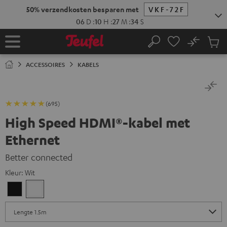
GA
50% verzendkosten besparen met
VKF-72F
NAAR
NHOUD
06
D
:
10
H
:
27
M
:
33
S
No
Ops
Home
Zoeken
Produ
winke
ACCESSOIRES
KABELS
(695)
High Speed HDMI®-kabel met
Ethernet
Better connected
Kleur:
Wit
Zwart
Wit