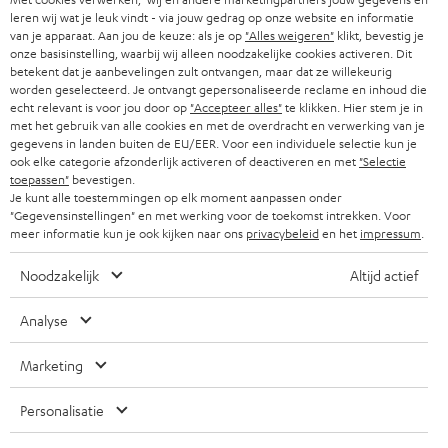
b
B2B
leren wij wat je leuk vindt - via jouw gedrag op onze website en informatie
r
ZWITSERLAND
BLUETOOTH
van je apparaat. Aan jou de keuze: als je op
"Alles weigeren"
klikt, bevestig je
PARTNERPROGRAMMA
onze basisinstelling, waarbij wij alleen noodzakelijke cookies activeren. Dit
i
betekent dat je aanbevelingen zult ontvangen, maar dat ze willekeurig
KOPTELEFOONS
e
worden geselecteerd. Je ontvangt gepersonaliseerde reclame en inhoud die
NEDERLAND
BLOG
echt relevant is voor jou door op
"Accepteer alles"
te klikken. Hier stem je in
f
BLUETOOTH KOPTELEFOONS
met het gebruik van alle cookies en met de overdracht en verwerking van je
NEWSLETTER
gegevens in landen buiten de EU/EER. Voor een individuele selectie kun je
BELGIË
ook elke categorie afzonderlijk activeren of deactiveren en met
"Selectie
COMPLETE SETS
STORES
toepassen"
bevestigen.
Je kunt alle toestemmingen op elk moment aanpassen onder
FRANKRIJK
SPEAKERS
"Gegevensinstellingen" en met werking voor de toekomst intrekken. Voor
TEUFEL VOORDELEN
meer informatie kun je ook kijken naar ons
privacybeleid
en het
impressum
.
POLEN
ULTIMA
TEUFEL STORY
Noodzakelijk
Altijd actief
IN-EAR
SPANJE
MANAGEMENT
Analyse
'Kennelijke' (typ)fouten voorbehouden. De op de foto's afgebeelde
FANSHOP
DUURZAAMHEID
accessoires zijn niet bij de levering inbegrepen. Eventuele
ITALIË
Marketing
verwijderingskosten voor batterijen zijn bij de prijs inbegrepen.
NIEUWKOMERS
NORMEN EN WAARDES
Personalisatie
USA
©2026 Lautsprecher Teufel GmbH - All rights reserved.
KADOBON