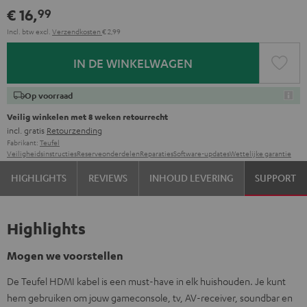
€ 16,
99
Incl. btw
excl.
Verzendkosten
€ 2,99
IN DE WINKELWAGEN
Op voorraad
Veilig winkelen met 8 weken retourrecht
incl. gratis
Retourzending
Fabrikant:
Teufel
Veiligheidsinstructies
Reserveonderdelen
Reparaties
Software-updates
Wettelijke garantie
HIGHLIGHTS
REVIEWS
INHOUD LEVERING
SUPPORT
Highlights
Mogen we voorstellen
De Teufel HDMI kabel is een must-have in elk huishouden. Je kunt
hem gebruiken om jouw gameconsole, tv, AV-receiver, soundbar en