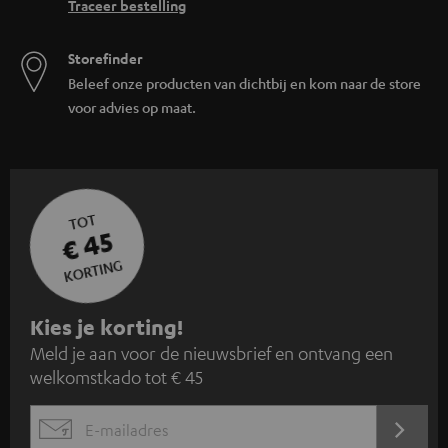
Traceer bestelling
Storefinder
Beleef onze producten van dichtbij en kom naar de store
voor advies op maat.
TOT
€ 45
KORTING
A
Kies je korting!
Meld je aan voor de nieuwsbrief en ontvang een
a
welkomstkado tot € 45
n
m
AANM
EMAIL
e