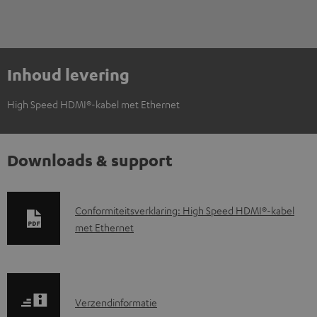
Inhoud levering
High Speed HDMI®-kabel met Ethernet
Downloads & support
D
Conformiteitsverklaring: High Speed HDMI®-kabel
met Ethernet
o
w
n
l
V
Verzendinformatie