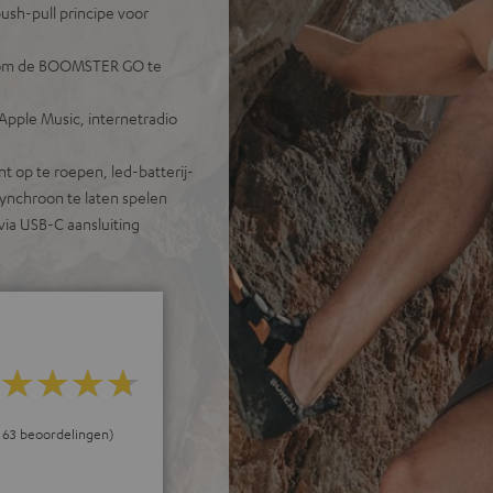
ush-pull principe voor
n om de BOOMSTER GO te
Apple Music, internetradio
t op te roepen, led-batterij-
ynchroon te laten spelen
 via USB-C aansluiting
ij 63 beoordelingen)