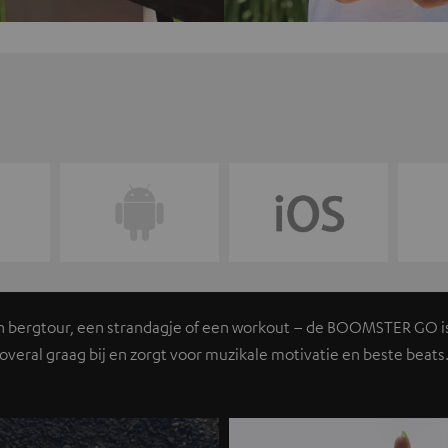
n bergtour, een strandagje of een workout – de BOOMSTER GO is
overal graag bij en zorgt voor muzikale motivatie en beste beats