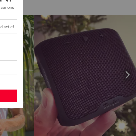
naar ons
jd actief