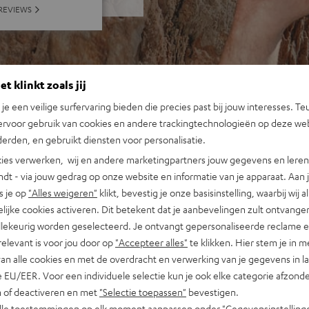
REVIEWS
t klinkt zoals jij
n je een veilige surfervaring bieden die precies past bij jouw interesses. Te
ervoor gebruik van cookies en andere trackingtechnologieën op deze web
erden, en gebruikt diensten voor personalisatie.
ies verwerken, wij en andere marketingpartners jouw gegevens en leren 
indt - via jouw gedrag op onze website en informatie van je apparaat. Aan 
s je op
"Alles weigeren"
klikt, bevestig je onze basisinstelling, waarbij wij a
lijke cookies activeren. Dit betekent dat je aanbevelingen zult ontvange
illekeurig worden geselecteerd. Je ontvangt gepersonaliseerde reclame 
relevant is voor jou door op
"Accepteer alles"
te klikken. Hier stem je in m
van alle cookies en met de overdracht en verwerking van je gegevens in 
 EU/EER. Voor een individuele selectie kun je ook elke categorie afzonder
n of deactiveren en met
"Selectie toepassen"
bevestigen.
alle toestemmingen op elk moment aanpassen onder "Gegevensinstelling