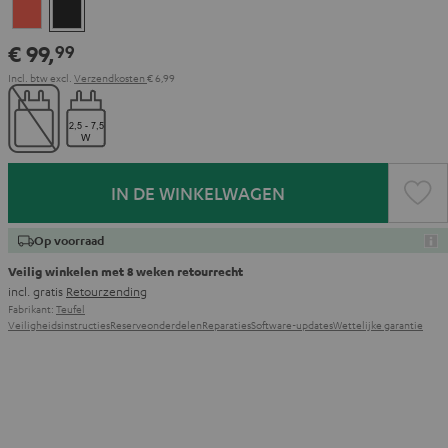
Coral
Night
red
black
€ 99,
99
Incl. btw
excl.
Verzendkosten
€ 6,99
IN DE WINKELWAGEN
Op voorraad
Veilig winkelen met 8 weken retourrecht
incl. gratis
Retourzending
Fabrikant:
Teufel
Veiligheidsinstructies
Reserveonderdelen
Reparaties
Software-updates
Wettelijke garantie