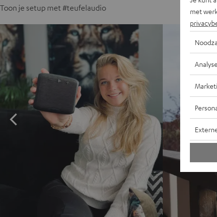
Toon je setup met #teufelaudio
met werk
privacyb
Noodza
Analys
Market
Persona
Extern