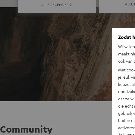
ALLE 
ALLE RECENSIES
Zodat he
Wij wille
maakt hi
ook van d
Met cook
je leuk v
keuze: al
noodzake
dat ze w
die echt 
gebruik 
buiten de
Community
activere
Je kunt 