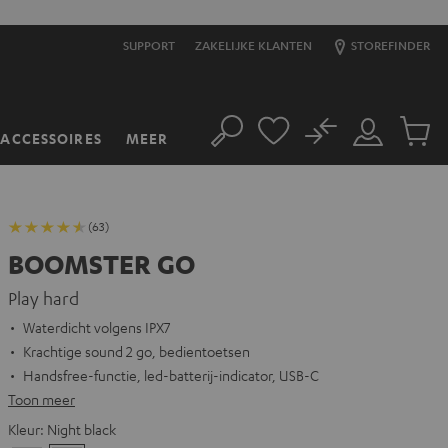
SUPPORT
ZAKELIJKE KLANTEN
STOREFINDER
No
ACCESSOIRES
MEER
Zoeken
Mijn
Produc
account
winkel
(63)
BOOMSTER GO
Play hard
Waterdicht volgens IPX7
Krachtige sound 2 go, bedientoetsen
Handsfree-functie, led-batterij-indicator, USB-C
Toon meer
Kleur:
Night black