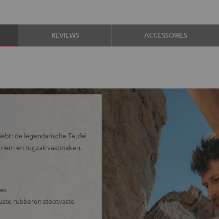
REVIEWS
ACCESSOIRES
hebt: de legendarische Teufel
 riem en rugzak vastmaken.
jes
uuste rubberen stootvaste