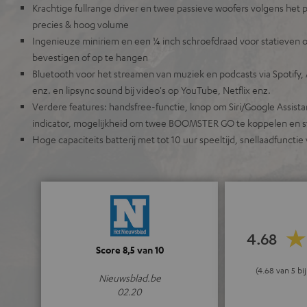
Krachtige fullrange driver en twee passieve woofers volgens het p
precies & hoog volume
Ingenieuze miniriem en een ¼ inch schroefdraad voor statieve
bevestigen of op te hangen
Bluetooth voor het streamen van muziek en podcasts via Spotify, 
enz. en lipsync sound bij video's op YouTube, Netflix enz.
Verdere features: handsfree-functie, knop om Siri/Google Assistan
indicator, mogelijkheid om twee BOOMSTER GO te koppelen en s
Hoge capaciteits batterij met tot 10 uur speeltijd, snellaadfunctie
4.68
Score 8,5 van 10
(4.68 van 5 b
Nieuwsblad.be
02.20