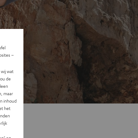
ufel
sites –
wij wat
jou de
lleen
n, maar
en inhoud
et het
landen
lijk
en" en