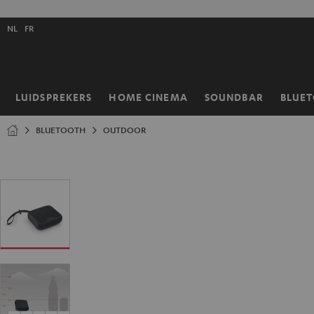
GA
NAAR
Selecteer
NHOUD
NL
FR
taal
store
LUIDSPREKERS
HOME CINEMA
SOUNDBAR
BLUE
Home
BLUETOOTH
OUTDOOR