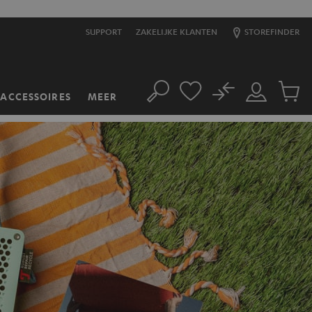
SUPPORT
ZAKELIJKE KLANTEN
STOREFINDER
No
ACCESSOIRES
MEER
Zoeken
Mijn
Produc
account
winkel