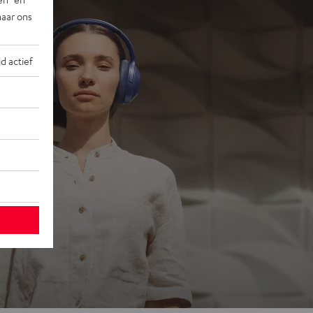
naar ons
jd actief
ons
 go