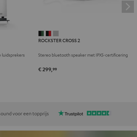
ROCKSTER
ROCKSTER
ROCKSTER
ROCKSTER CROSS 2
CROSS
CROSS
CROSS
2
2
2
 luidsprekers
Stereo bluetooth speaker met IPX5-certificering
Black
Zwart
Light
&
&
gray
€ 299,
99
Green
Rood
ound voor een topprijs