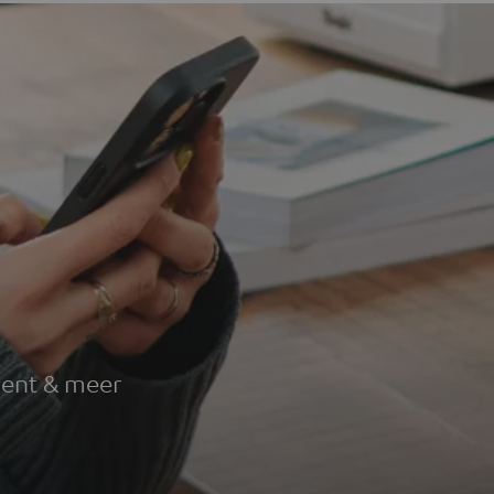
g
ment & meer