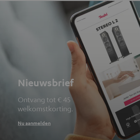
Nieuwsbrief
Ontvang tot € 45
welkomstkorting.
Nu aanmelden