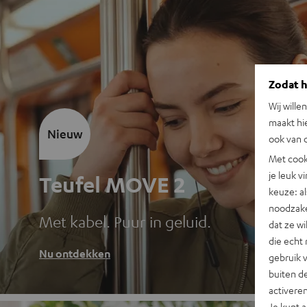
Zodat he
Wij wille
maakt hi
Nieuw
ook van d
Met cook
je leuk v
Teufel MOVE 2
keuze: al
noodzake
Met kabel. Puur in geluid.
dat ze w
die echt 
Nu ontdekken
gebruik 
buiten de
activere
Je kunt 