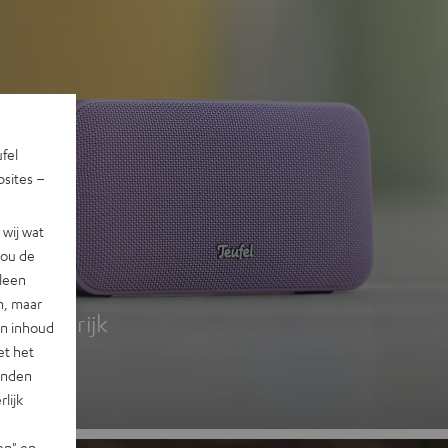
ufel
sites –
wij wat
jou de
 2
lleen
n, maar
g, kleurrijk
en inhoud
et het
landen
lijk
en" en