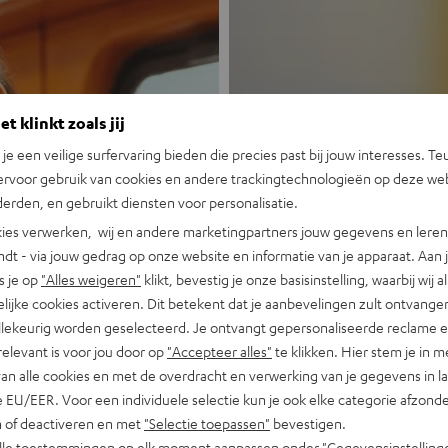
t klinkt zoals jij
n je een veilige surfervaring bieden die precies past bij jouw interesses. Te
ervoor gebruik van cookies en andere trackingtechnologieën op deze web
Nieuw
erden, en gebruikt diensten voor personalisatie.
ies verwerken, wij en andere marketingpartners jouw gegevens en leren 
indt - via jouw gedrag op onze website en informatie van je apparaat. Aan 
MOTIV® GO
s je op
"Alles weigeren"
klikt, bevestig je onze basisinstelling, waarbij wij a
lijke cookies activeren. Dit betekent dat je aanbevelingen zult ontvange
Portable, krachti
illekeurig worden geselecteerd. Je ontvangt gepersonaliseerde reclame 
relevant is voor jou door op
"Accepteer alles"
te klikken. Hier stem je in m
Nu ontdekken
van alle cookies en met de overdracht en verwerking van je gegevens in 
 EU/EER. Voor een individuele selectie kun je ook elke categorie afzonder
n of deactiveren en met
"Selectie toepassen"
bevestigen.
alle toestemmingen op elk moment aanpassen onder "Gegevensinstelling