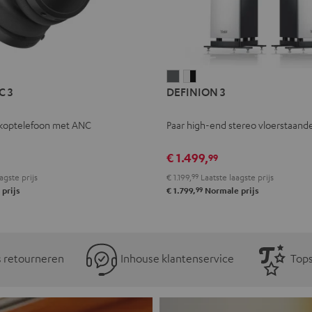
L
DEFINION
DEFINION
C 3
DEFINION 3
E
3
3
Antraciet
Wit/zwart
koptelefoon met ANC
Paar high-end stereo vloerstaande
l
€ 1.499,
99
agste prijs
€ 1.199,
99
Laatste laagste prijs
99
prijs
€ 1.799,
Normale prijs
s retourneren
Inhouse klantenservice
Tops