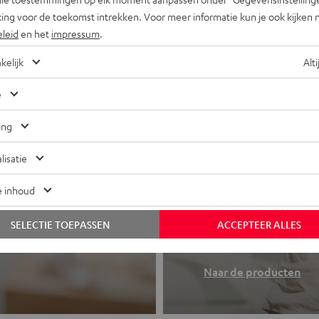
ing voor de toekomst intrekken. Voor meer informatie kun je ook kijken 
eleid
en het
impressum
.
kelijk
Alti
e
ing
lisatie
e inhoud
Koptelefo
 of all-in-one
SELECTIE TOEPASSEN
ACCEPTEER ALLES
Teufel sound to
Naar de producten