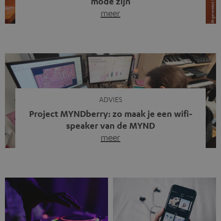
mode zijn
meer
Draadloze koptelefoons domineren al jaren de markt.
Sinds bluetooth de standaard werd, verdwenen kabels
steeds meer uit het straatbeeld. Toch zie je
tegenwoordig iets opvallends. Op straat, in de trein en
zelfs tijdens videogesprekken dragen steeds meer
mensen weer oordopjes met een kabel. De angst voor
kabels is niet verdwenen. Maar wat op het eerste […]
ADVIES
Project MYNDberry: zo maak je een wifi-
speaker van de MYND
meer
Vandaag presenteren we jullie een bijzonder artikel: een
gastbijdrage van Jonathan, die bij Teufel werkt en deel
uitmaakt van een klein team dat in zijn vrije tijd de MYND
verder ontwikkelt. In vele uren na werktijd heeft het
team samen gewerkt om de MYND uit te breiden met de
mogelijkheid om via wifi te streamen. […]