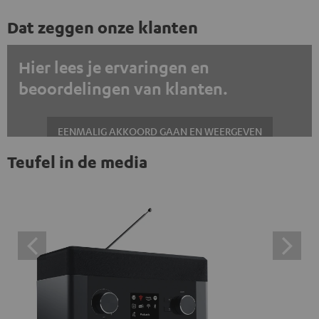
Dat zeggen onze klanten
Hier lees je ervaringen en
beoordelingen van klanten.
EENMALIG AKKOORD GAAN EN WEERGEVEN
Teufel in de media
Altijd externe inhoud weergeven? Schakel dit in de gegevensinstellingen
in
Trustpilot beoordelingen zijn externe inhoud. Je kunt de
externe inhoud hier met één klik weergeven. Door op de
inhoud te klikken, stem je ermee in dat je de externe
inhoud te zien krijgt. Dit betekent dat persoonlijke
gegevens kunnen worden doorgegeven aan platforms
van derden. Meer informatie hierover vind je in ons
privacybeleid.