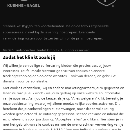
POLEN
ULTIMA
TEUFEL STORY
IN-EAR
SPANJE
MANAGEMENT
'Kennelijke' (typ)fouten voorbehouden. De op de foto's afgebeelde
FANSHOP
DUURZAAMHEID
accessoires zijn niet bij de levering inbegrepen. Eventuele
ITALIË
verwijderingskosten voor batterijen zijn bij de prijs inbegrepen.
NIEUWKOMERS
NORMEN EN WAARDES
USA
©2026 Lautsprecher Teufel GmbH - All rights reserved.
KADOBON
Zodat het klinkt zoals jij
Disclaimer
Algemene voorwaarden
Privacybeleid
ANDERE LANDEN
Wij willen je een veilige surfervaring bieden die precies past bij jouw
TOEGANKELIJK
Instellingen privacybeleid
EU Data Act
hier de overeenkomst herroepen
interesses. Teufel maakt hiervoor gebruik van cookies en andere
trackingtechnologieën op deze websites – ook van derden, en gebruikt
diensten voor personalisatie.
Met cookies verwerken, wij en andere marketingpartners jouw gegevens en
leren wij wat je leuk vindt - via jouw gedrag op onze website en informatie
van je apparaat. Aan jou de keuze: als je op
"Alles weigeren"
klikt, bevestig je
onze basisinstelling, waarbij wij alleen noodzakelijke cookies activeren. Dit
betekent dat je aanbevelingen zult ontvangen, maar dat ze willekeurig
worden geselecteerd. Je ontvangt gepersonaliseerde reclame en inhoud die
echt relevant is voor jou door op
"Accepteer alles"
te klikken. Hier stem je in
met het gebruik van alle cookies en met de overdracht en verwerking van je
gegevens in landen buiten de EU/EER. Voor een individuele selectie kun je