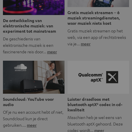
Gratis muziek streamen – 6
muziek streamingdiensten,
De ontwikkeling van
waar muziek niets kost
elektronische muziek: van
Gratis muziek streamen op het
experiment tot mainstream
web, via een app of rechtstreeks
De geschiedenis van
via je…
meer
elektronische muziek is een
fascinerende reis door…
meer
Soundcloud: YouTube voor
Luister draadloos met
audio
bluetooth aptX® codec in cd-
kwaliteit
Of je nu een account hebt of niet,
Misschien heb je wel eens van
Soundcloud kun je direct
bluetooth aptX gehoord. Deze
gebruiken.…
meer
codec wordt…
meer