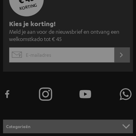
KORTING
A
Kies je korting!
Meld je aan voor de nieuwsbrief en ontvang een
a
welkomstkado tot € 45
n
m
AANM
EMAIL
e
WIDGET
l
d
e
n
v
o
o
Categorieën
r