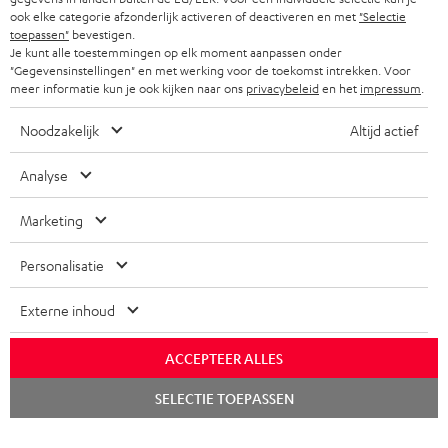
ook elke categorie afzonderlijk activeren of deactiveren en met
"Selectie
toepassen"
bevestigen.
Je kunt alle toestemmingen op elk moment aanpassen onder
"Gegevensinstellingen" en met werking voor de toekomst intrekken. Voor
meer informatie kun je ook kijken naar ons
privacybeleid
en het
impressum
.
Noodzakelijk
Altijd actief
Analyse
Marketing
Personalisatie
Externe inhoud
ACCEPTEER ALLES
Chat
SELECTIE TOEPASSEN
starten