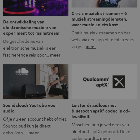
Gratis muziek streamen – 6
muziek streamingdiensten,
De ontwikkeling van
waar muziek niets kost
elektronische muziek: van
Gratis muziek streamen op het
experiment tot mainstream
web, via een app of rechtstreeks
De geschiedenis van
via je…
meer
elektronische muziek is een
fascinerende reis door…
meer
Soundcloud: YouTube voor
Luister draadloos met
audio
bluetooth aptX® codec in cd-
kwaliteit
Of je nu een account hebt of niet,
Misschien heb je wel eens van
Soundcloud kun je direct
bluetooth aptX gehoord. Deze
gebruiken.…
meer
codec wordt…
meer