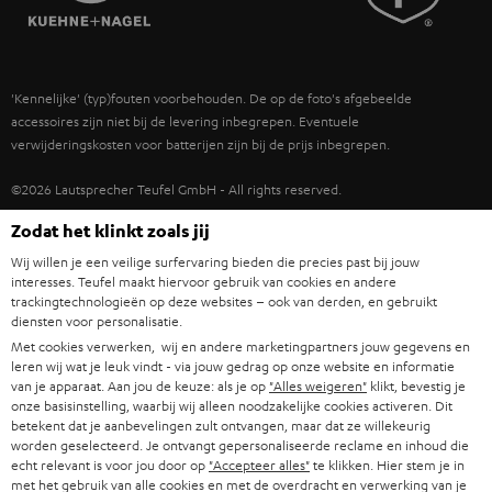
POLEN
ULTIMA
TEUFEL STORY
IN-EAR
SPANJE
MANAGEMENT
'Kennelijke' (typ)fouten voorbehouden. De op de foto's afgebeelde
FANSHOP
DUURZAAMHEID
accessoires zijn niet bij de levering inbegrepen. Eventuele
ITALIË
verwijderingskosten voor batterijen zijn bij de prijs inbegrepen.
NIEUWKOMERS
NORMEN EN WAARDES
USA
©2026 Lautsprecher Teufel GmbH - All rights reserved.
KADOBON
Zodat het klinkt zoals jij
Disclaimer
Algemene voorwaarden
Privacybeleid
ANDERE LANDEN
TOEGANKELIJK
Wij willen je een veilige surfervaring bieden die precies past bij jouw
Instellingen privacybeleid
EU Data Act
hier de overeenkomst herroepen
interesses. Teufel maakt hiervoor gebruik van cookies en andere
trackingtechnologieën op deze websites – ook van derden, en gebruikt
diensten voor personalisatie.
Met cookies verwerken, wij en andere marketingpartners jouw gegevens en
leren wij wat je leuk vindt - via jouw gedrag op onze website en informatie
van je apparaat. Aan jou de keuze: als je op
"Alles weigeren"
klikt, bevestig je
onze basisinstelling, waarbij wij alleen noodzakelijke cookies activeren. Dit
betekent dat je aanbevelingen zult ontvangen, maar dat ze willekeurig
worden geselecteerd. Je ontvangt gepersonaliseerde reclame en inhoud die
echt relevant is voor jou door op
"Accepteer alles"
te klikken. Hier stem je in
met het gebruik van alle cookies en met de overdracht en verwerking van je