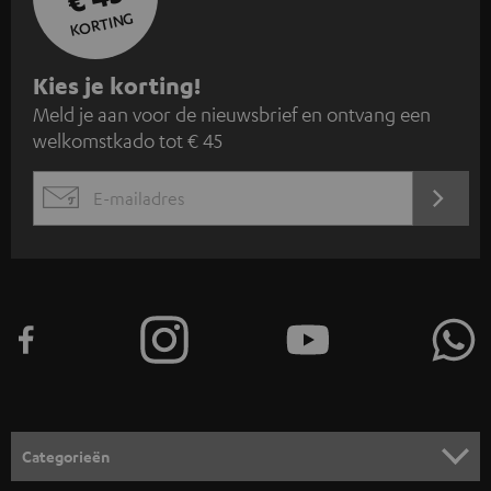
KORTING
A
Kies je korting!
Meld je aan voor de nieuwsbrief en ontvang een
a
welkomstkado tot € 45
n
m
AANM
EMAIL
e
WIDGET
l
d
e
n
v
o
o
Categorieën
r