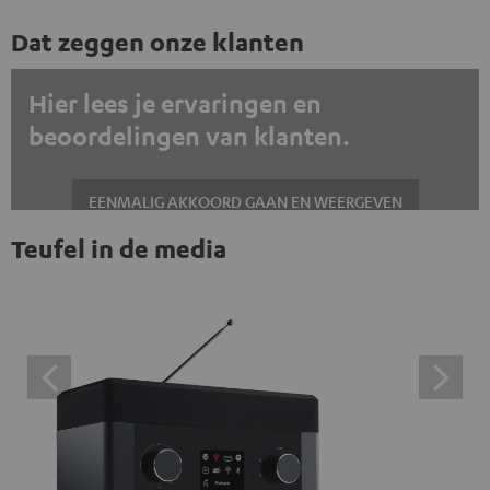
Dat zeggen onze klanten
Hier lees je ervaringen en
beoordelingen van klanten.
EENMALIG AKKOORD GAAN EN WEERGEVEN
Teufel in de media
Altijd externe inhoud weergeven? Schakel dit in de gegevensinstellingen
in
Trustpilot beoordelingen zijn externe inhoud. Je kunt de
externe inhoud hier met één klik weergeven. Door op de
inhoud te klikken, stem je ermee in dat je de externe
inhoud te zien krijgt. Dit betekent dat persoonlijke
gegevens kunnen worden doorgegeven aan platforms
van derden. Meer informatie hierover vind je in ons
privacybeleid.