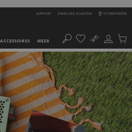
SUPPORT
ZAKELIJKE KLANTEN
STOREFINDER
No
ACCESSOIRES
MEER
Zoeken
Mijn
Produc
account
winkel