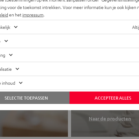
ing voor de toekomst intrekken. Voor meer informatie kun je ook kijken 
eleid
en het
impressum
.
kelijk
Alti
e
ing
lisatie
e inhoud
Koptelefo
 of all-in-one
SELECTIE TOEPASSEN
ACCEPTEER ALLES
Teufel sound to
Naar de producten