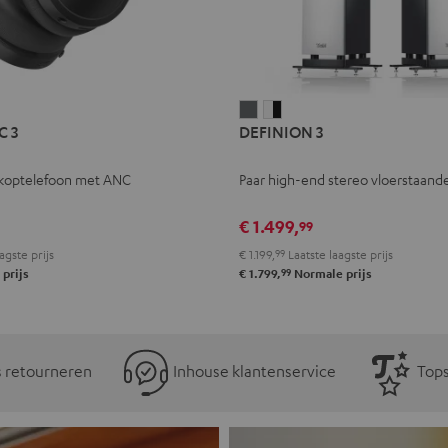
L
DEFINION
DEFINION
C 3
DEFINION 3
E
3
3
Antraciet
Wit/zwart
koptelefoon met ANC
Paar high-end stereo vloerstaande
l
€ 1.499,
99
agste prijs
€ 1.199,
99
Laatste laagste prijs
99
prijs
€ 1.799,
Normale prijs
s retourneren
Inhouse klantenservice
Tops