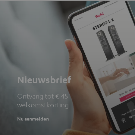
Nieuwsbrief
Ontvang tot € 45
welkomstkorting.
Nu aanmelden