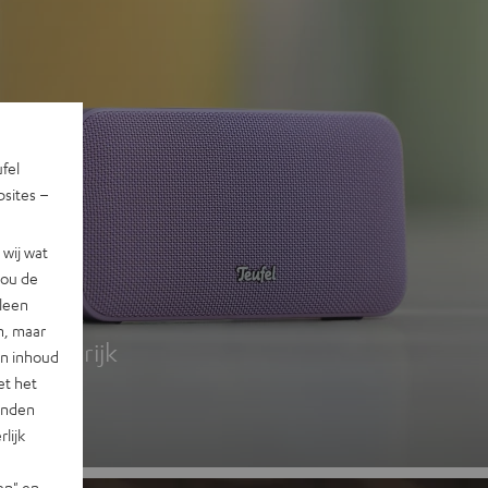
ufel
sites –
wij wat
jou de
 2
lleen
n, maar
g, kleurrijk
en inhoud
et het
landen
lijk
en" en