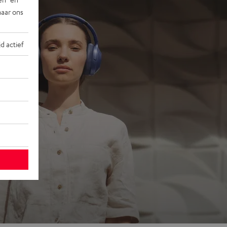
naar ons
jd actief
ons
 go