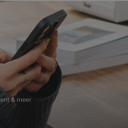
g
ment & meer