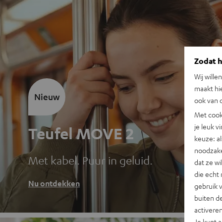
Zodat he
Wij wille
maakt hi
Nieuw
ook van d
Met cook
je leuk v
Teufel MOVE 2
keuze: al
noodzake
Met kabel. Puur in geluid.
dat ze w
die echt 
Nu ontdekken
gebruik 
buiten de
activere
Je kunt 