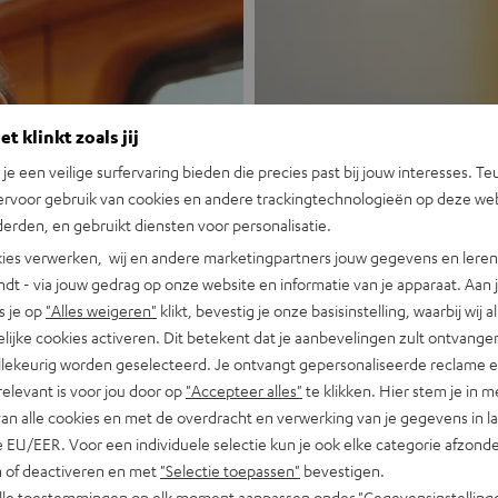
t klinkt zoals jij
n je een veilige surfervaring bieden die precies past bij jouw interesses. Te
ervoor gebruik van cookies en andere trackingtechnologieën op deze web
Nieuw
erden, en gebruikt diensten voor personalisatie.
ies verwerken, wij en andere marketingpartners jouw gegevens en leren 
indt - via jouw gedrag op onze website en informatie van je apparaat. Aan 
MOTIV® GO
s je op
"Alles weigeren"
klikt, bevestig je onze basisinstelling, waarbij wij a
lijke cookies activeren. Dit betekent dat je aanbevelingen zult ontvange
Portable, krachti
illekeurig worden geselecteerd. Je ontvangt gepersonaliseerde reclame 
relevant is voor jou door op
"Accepteer alles"
te klikken. Hier stem je in m
Nu ontdekken
van alle cookies en met de overdracht en verwerking van je gegevens in 
 EU/EER. Voor een individuele selectie kun je ook elke categorie afzonder
n of deactiveren en met
"Selectie toepassen"
bevestigen.
alle toestemmingen op elk moment aanpassen onder "Gegevensinstelling