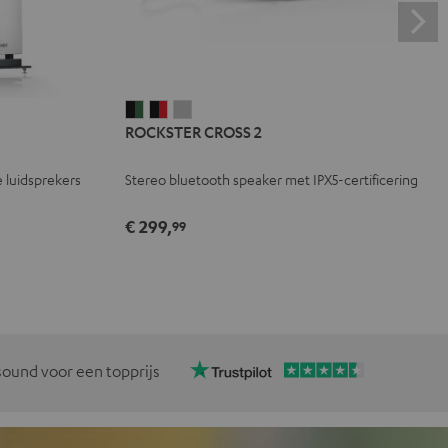
ROCKSTER
ROCKSTER
ROCKSTER
ROCKSTER CROSS 2
CROSS
CROSS
CROSS
2
2
2
 luidsprekers
Stereo bluetooth speaker met IPX5-certificering
Black
Zwart
Light
&
&
gray
€ 299,
99
Green
Rood
ound voor een topprijs