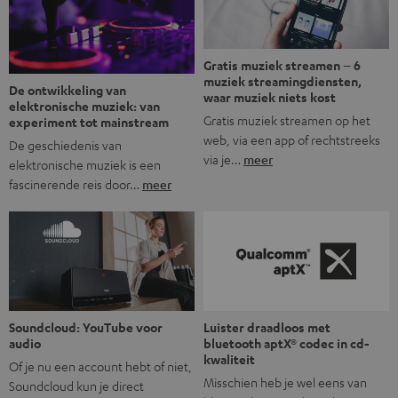
mogelijkheid om via wifi te streamen. […]
Gratis muziek streamen – 6
muziek streamingdiensten,
De ontwikkeling van
waar muziek niets kost
elektronische muziek: van
Gratis muziek streamen op het
experiment tot mainstream
web, via een app of rechtstreeks
De geschiedenis van
via je…
meer
elektronische muziek is een
fascinerende reis door…
meer
Soundcloud: YouTube voor
Luister draadloos met
audio
bluetooth aptX® codec in cd-
kwaliteit
Of je nu een account hebt of niet,
Misschien heb je wel eens van
Soundcloud kun je direct