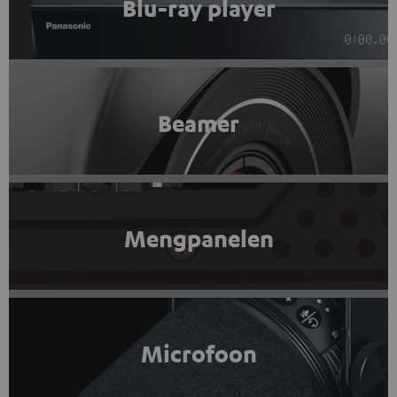
Blu-ray player
Beamer
Mengpanelen
Microfoon