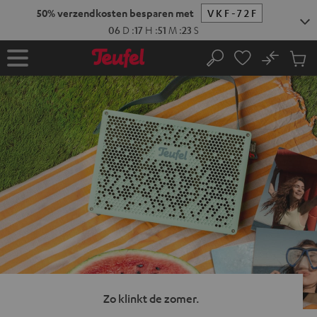
GA
NAAR
NHOUD
No
Ops
Home
Zoeken
Produ
winke
Zo klinkt de zomer.