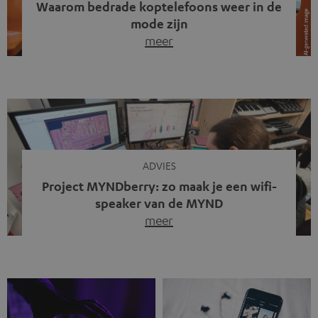
Waarom bedrade koptelefoons weer in de
mode zijn
meer
Draadloze koptelefoons domineren al jaren de markt.
Sinds bluetooth de standaard werd, verdwenen kabels
steeds meer uit het straatbeeld. Toch zie je
tegenwoordig iets opvallends. Op straat, in de trein en
zelfs tijdens videogesprekken dragen steeds meer
mensen weer oordopjes met een kabel. De angst voor
kabels is niet verdwenen. Maar wat op het eerste […]
ADVIES
Project MYNDberry: zo maak je een wifi-
speaker van de MYND
meer
Vandaag presenteren we jullie een bijzonder artikel: een
gastbijdrage van Jonathan, die bij Teufel werkt en deel
uitmaakt van een klein team dat in zijn vrije tijd de MYND
verder ontwikkelt. In vele uren na werktijd heeft het
team samen gewerkt om de MYND uit te breiden met de