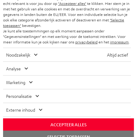
echt relevant is voor jou door op
"Accepteer alles"
te klikken. Hier stem je in
met het gebruik van alle cookies en met de overdracht en verwerking van je
gegevens in landen buiten de EU/EER. Voor een individuele selectie kun je
ook elke categorie afzonderlijk activeren of deactiveren en met
"Selectie
toepassen"
bevestigen.
Je kunt alle toestemmingen op elk moment aanpassen onder
"Gegevensinstellingen" en met werking voor de toekomst intrekken. Voor
meer informatie kun je ook kijken naar ons
privacybeleid
en het
impressum
.
Noodzakelijk
Altijd actief
Analyse
Marketing
Personalisatie
Externe inhoud
ACCEPTEER ALLES
Chat
SELECTIE TOEPASSEN