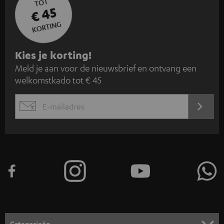
TOT
€ 45
KORTING
A
Kies je korting!
Meld je aan voor de nieuwsbrief en ontvang een
a
welkomstkado tot € 45
n
m
AANM
EMAIL
e
WIDGET
l
d
e
n
v
o
o
Categorieën