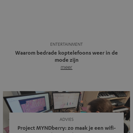
mode zijn
meer
Draadloze koptelefoons domineren al jaren de markt.
Sinds bluetooth de standaard werd, verdwenen kabels
steeds meer uit het straatbeeld. Toch zie je
tegenwoordig iets opvallends. Op straat, in de trein en
zelfs tijdens videogesprekken dragen steeds meer
mensen weer oordopjes met een kabel. De angst voor
kabels is niet verdwenen. Maar wat op het eerste […]
ADVIES
Project MYNDberry: zo maak je een wifi-
speaker van de MYND
meer
Vandaag presenteren we jullie een bijzonder artikel: een
gastbijdrage van Jonathan, die bij Teufel werkt en deel
uitmaakt van een klein team dat in zijn vrije tijd de MYND
verder ontwikkelt. In vele uren na werktijd heeft het
team samen gewerkt om de MYND uit te breiden met de
mogelijkheid om via wifi te streamen. […]