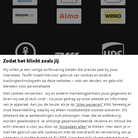
POLEN
ULTIMA
TEUFEL STORY
IN-EAR
SPANJE
MANAGEMENT
'Kennelijke' (typ)fouten voorbehouden. De op de foto's afgebeelde
FANSHOP
DUURZAAMHEID
accessoires zijn niet bij de levering inbegrepen. Eventuele
ITALIË
verwijderingskosten voor batterijen zijn bij de prijs inbegrepen.
NIEUWKOMERS
NORMEN EN WAARDES
USA
©2026 Lautsprecher Teufel GmbH - All rights reserved.
KADOBON
Zodat het klinkt zoals jij
Disclaimer
Algemene voorwaarden
Privacybeleid
ANDERE LANDEN
Wij willen je een veilige surfervaring bieden die precies past bij jouw
TOEGANKELIJK
Instellingen privacybeleid
EU Data Act
hier de overeenkomst herroepen
interesses. Teufel maakt hiervoor gebruik van cookies en andere
trackingtechnologieën op deze websites – ook van derden, en gebruikt
diensten voor personalisatie.
Met cookies verwerken, wij en andere marketingpartners jouw gegevens en
leren wij wat je leuk vindt - via jouw gedrag op onze website en informatie
van je apparaat. Aan jou de keuze: als je op
"Alles weigeren"
klikt, bevestig je
onze basisinstelling, waarbij wij alleen noodzakelijke cookies activeren. Dit
betekent dat je aanbevelingen zult ontvangen, maar dat ze willekeurig
worden geselecteerd. Je ontvangt gepersonaliseerde reclame en inhoud die
echt relevant is voor jou door op
"Accepteer alles"
te klikken. Hier stem je in
met het gebruik van alle cookies en met de overdracht en verwerking van je
gegevens in landen buiten de EU/EER. Voor een individuele selectie kun je