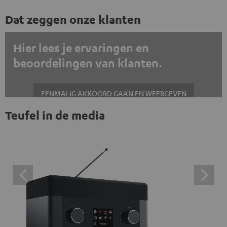
Dat zeggen onze klanten
Hier lees je ervaringen en
beoordelingen van klanten.
EENMALIG AKKOORD GAAN EN WEERGEVEN
Teufel in de media
Altijd externe inhoud weergeven? Schakel dit in de gegevensinstellingen
in
Trustpilot beoordelingen zijn externe inhoud. Je kunt de
externe inhoud hier met één klik weergeven. Door op de
inhoud te klikken, stem je ermee in dat je de externe
inhoud te zien krijgt. Dit betekent dat persoonlijke
gegevens kunnen worden doorgegeven aan platforms
van derden. Meer informatie hierover vind je in ons
privacybeleid.