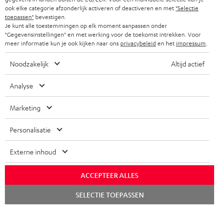
ook elke categorie afzonderlijk activeren of deactiveren en met
"Selectie
toepassen"
bevestigen.
Je kunt alle toestemmingen op elk moment aanpassen onder
"Gegevensinstellingen" en met werking voor de toekomst intrekken. Voor
meer informatie kun je ook kijken naar ons
privacybeleid
en het
impressum
.
Noodzakelijk
Altijd actief
Analyse
Marketing
Personalisatie
Externe inhoud
ACCEPTEER ALLES
Chat
SELECTIE TOEPASSEN
starten