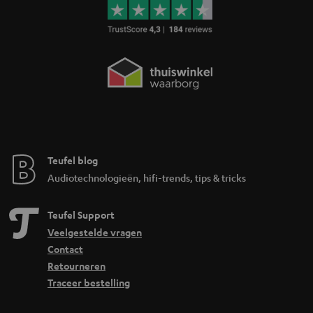
Teufel blog
Audiotechnologieën, hifi-trends, tips & tricks
Teufel Support
Veelgestelde vragen
Contact
Retourneren
Traceer bestelling
Storefinder
Beleef onze producten van dichtbij en kom naar de store
voor advies op maat.
TOT
€ 45