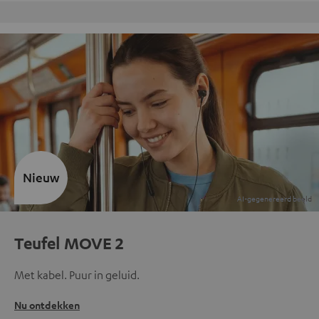
Gratis retourneren
Inhouse 
Nieuw
Teufel MOVE 2
Met kabel. Puur in geluid.
Nu ontdekken