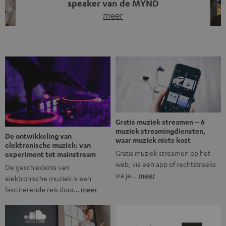
Gratis muziek streamen – 6
muziek streamingdiensten,
De ontwikkeling van
waar muziek niets kost
elektronische muziek: van
Gratis muziek streamen op het
experiment tot mainstream
web, via een app of rechtstreeks
De geschiedenis van
via je…
meer
elektronische muziek is een
fascinerende reis door…
meer
Soundcloud: YouTube voor
Luister draadloos met
audio
bluetooth aptX® codec in cd-
kwaliteit
Of je nu een account hebt of niet,
Misschien heb je wel eens van
Soundcloud kun je direct
bluetooth aptX gehoord. Deze
gebruiken.…
meer
codec wordt…
meer