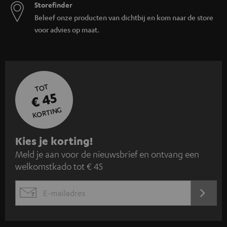
KORTING
A
Kies je korting!
Meld je aan voor de nieuwsbrief en ontvang een
a
welkomstkado tot € 45
n
m
AANM
EMAIL
e
WIDGET
l
d
e
n
v
o
o
Categorieën
r