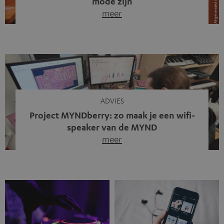
mode zijn
meer
Draadloze koptelefoons domineren al jaren de markt.
Sinds bluetooth de standaard werd, verdwenen kabels
steeds meer uit het straatbeeld. Toch zie je
tegenwoordig iets opvallends. Op straat, in de trein en
zelfs tijdens videogesprekken dragen steeds meer
mensen weer oordopjes met een kabel. De angst voor
kabels is niet verdwenen. Maar wat op het eerste […]
ADVIES
Project MYNDberry: zo maak je een wifi-
speaker van de MYND
meer
Vandaag presenteren we jullie een bijzonder artikel: een
gastbijdrage van Jonathan, die bij Teufel werkt en deel
uitmaakt van een klein team dat in zijn vrije tijd de MYND
verder ontwikkelt. In vele uren na werktijd heeft het
team samen gewerkt om de MYND uit te breiden met de
mogelijkheid om via wifi te streamen. […]