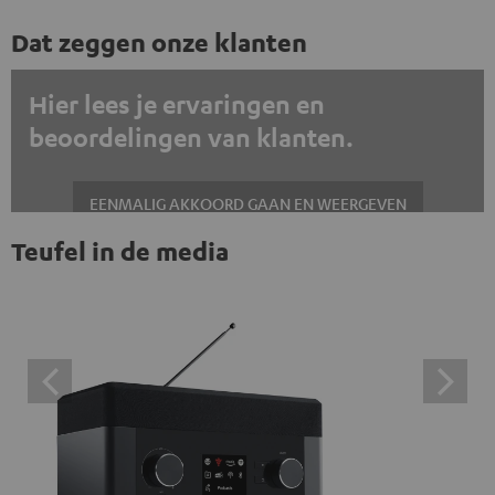
Dat zeggen onze klanten
Hier lees je ervaringen en
beoordelingen van klanten.
EENMALIG AKKOORD GAAN EN WEERGEVEN
Teufel in de media
Altijd externe inhoud weergeven? Schakel dit in de gegevensinstellingen
in
Trustpilot beoordelingen zijn externe inhoud. Je kunt de
externe inhoud hier met één klik weergeven. Door op de
inhoud te klikken, stem je ermee in dat je de externe
inhoud te zien krijgt. Dit betekent dat persoonlijke
gegevens kunnen worden doorgegeven aan platforms
van derden. Meer informatie hierover vind je in ons
privacybeleid.