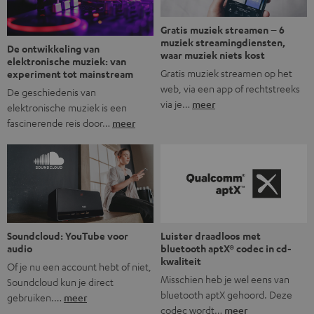
Gratis muziek streamen – 6
muziek streamingdiensten,
De ontwikkeling van
waar muziek niets kost
elektronische muziek: van
Gratis muziek streamen op het
experiment tot mainstream
web, via een app of rechtstreeks
De geschiedenis van
via je…
meer
elektronische muziek is een
fascinerende reis door…
meer
Soundcloud: YouTube voor
Luister draadloos met
audio
bluetooth aptX® codec in cd-
kwaliteit
Of je nu een account hebt of niet,
Misschien heb je wel eens van
Soundcloud kun je direct
bluetooth aptX gehoord. Deze
gebruiken.…
meer
codec wordt…
meer