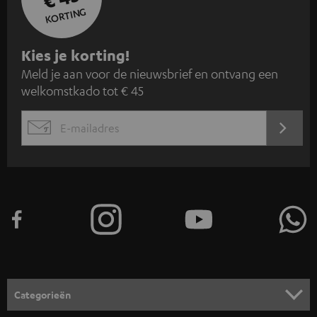
KORTING
A
Kies je korting!
Meld je aan voor de nieuwsbrief en ontvang een
a
welkomstkado tot € 45
n
m
AANM
EMAIL
e
WIDGET
l
d
e
n
v
o
o
Categorieën
r