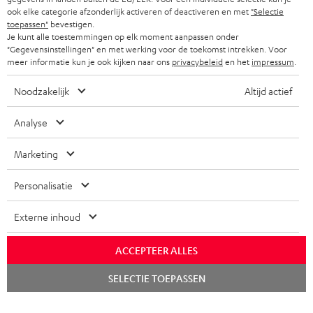
ook elke categorie afzonderlijk activeren of deactiveren en met
"Selectie
toepassen"
bevestigen.
Je kunt alle toestemmingen op elk moment aanpassen onder
"Gegevensinstellingen" en met werking voor de toekomst intrekken. Voor
meer informatie kun je ook kijken naar ons
privacybeleid
en het
impressum
.
Noodzakelijk
Altijd actief
Analyse
Marketing
Personalisatie
Externe inhoud
ACCEPTEER ALLES
Chat
SELECTIE TOEPASSEN
starten