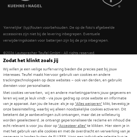
POLEN
ULTIMA
TEUFEL STORY
IN-EAR
SPANJE
MANAGEMENT
'Kennelijke' (typ)fouten voorbehouden. De op de foto's afgebeelde
FANSHOP
DUURZAAMHEID
accessoires zijn niet bij de levering inbegrepen. Eventuele
ITALIË
verwijderingskosten voor batterijen zijn bij de prijs inbegrepen.
NIEUWKOMERS
NORMEN EN WAARDES
USA
©2026 Lautsprecher Teufel GmbH - All rights reserved.
KADOBON
Zodat het klinkt zoals jij
Disclaimer
Algemene voorwaarden
Privacybeleid
ANDERE LANDEN
Wij willen je een veilige surfervaring bieden die precies past bij jouw
TOEGANKELIJK
Instellingen privacybeleid
EU Data Act
hier de overeenkomst herroepen
interesses. Teufel maakt hiervoor gebruik van cookies en andere
trackingtechnologieën op deze websites – ook van derden, en gebruikt
diensten voor personalisatie.
Met cookies verwerken, wij en andere marketingpartners jouw gegevens en
leren wij wat je leuk vindt - via jouw gedrag op onze website en informatie
van je apparaat. Aan jou de keuze: als je op
"Alles weigeren"
klikt, bevestig je
onze basisinstelling, waarbij wij alleen noodzakelijke cookies activeren. Dit
betekent dat je aanbevelingen zult ontvangen, maar dat ze willekeurig
worden geselecteerd. Je ontvangt gepersonaliseerde reclame en inhoud die
echt relevant is voor jou door op
"Accepteer alles"
te klikken. Hier stem je in
met het gebruik van alle cookies en met de overdracht en verwerking van je
gegevens in landen buiten de EU/EER. Voor een individuele selectie kun je