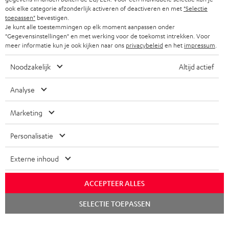
ook elke categorie afzonderlijk activeren of deactiveren en met
"Selectie
toepassen"
bevestigen.
Je kunt alle toestemmingen op elk moment aanpassen onder
"Gegevensinstellingen" en met werking voor de toekomst intrekken. Voor
meer informatie kun je ook kijken naar ons
privacybeleid
en het
impressum
.
Noodzakelijk
Altijd actief
Analyse
Marketing
Personalisatie
Externe inhoud
ACCEPTEER ALLES
Chat
SELECTIE TOEPASSEN
starten