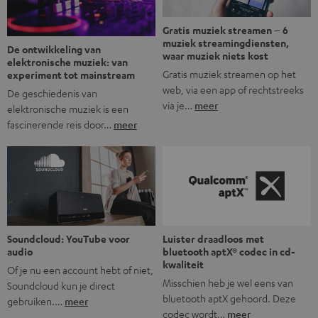
Gratis muziek streamen – 6
muziek streamingdiensten,
De ontwikkeling van
waar muziek niets kost
elektronische muziek: van
Gratis muziek streamen op het
experiment tot mainstream
web, via een app of rechtstreeks
De geschiedenis van
via je…
meer
elektronische muziek is een
fascinerende reis door…
meer
Soundcloud: YouTube voor
Luister draadloos met
audio
bluetooth aptX® codec in cd-
kwaliteit
Of je nu een account hebt of niet,
Misschien heb je wel eens van
Soundcloud kun je direct
bluetooth aptX gehoord. Deze
gebruiken.…
meer
codec wordt…
meer