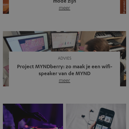
mode zijn
meer
Draadloze koptelefoons domineren al jaren de markt.
Sinds bluetooth de standaard werd, verdwenen kabels
steeds meer uit het straatbeeld. Toch zie je
tegenwoordig iets opvallends. Op straat, in de trein en
zelfs tijdens videogesprekken dragen steeds meer
mensen weer oordopjes met een kabel. De angst voor
kabels is niet verdwenen. Maar wat op het eerste […]
ADVIES
Project MYNDberry: zo maak je een wifi-
speaker van de MYND
meer
Vandaag presenteren we jullie een bijzonder artikel: een
gastbijdrage van Jonathan, die bij Teufel werkt en deel
uitmaakt van een klein team dat in zijn vrije tijd de MYND
verder ontwikkelt. In vele uren na werktijd heeft het
team samen gewerkt om de MYND uit te breiden met de
mogelijkheid om via wifi te streamen. […]