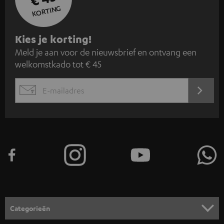
KORTING
A
Kies je korting!
Meld je aan voor de nieuwsbrief en ontvang een
a
welkomstkado tot € 45
n
m
AANM
EMAIL
e
WIDGET
l
d
e
n
v
o
o
Categorieën
r