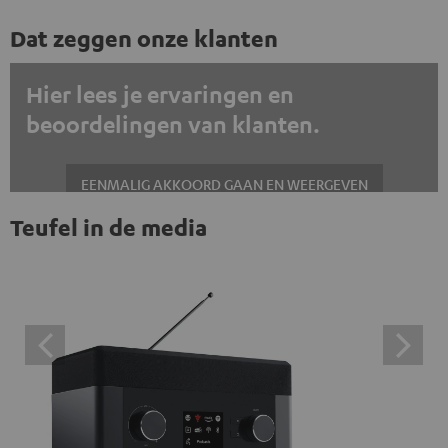
Dat zeggen onze klanten
Hier lees je ervaringen en
beoordelingen van klanten.
EENMALIG AKKOORD GAAN EN WEERGEVEN
Teufel in de media
Altijd externe inhoud weergeven? Schakel dit in de gegevensinstellingen
in
Trustpilot beoordelingen zijn externe inhoud. Je kunt de
externe inhoud hier met één klik weergeven. Door op de
inhoud te klikken, stem je ermee in dat je de externe
inhoud te zien krijgt. Dit betekent dat persoonlijke
gegevens kunnen worden doorgegeven aan platforms
van derden. Meer informatie hierover vind je in ons
privacybeleid.