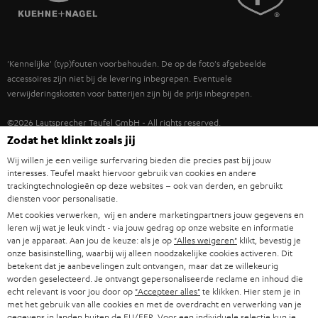
POLEN
ULTIMA
TEUFEL STORY
IN-EAR
SPANJE
MANAGEMENT
'Kennelijke' (typ)fouten voorbehouden. De op de foto's afgebeelde
FANSHOP
DUURZAAMHEID
accessoires zijn niet bij de levering inbegrepen. Eventuele
ITALIË
verwijderingskosten voor batterijen zijn bij de prijs inbegrepen.
NIEUWKOMERS
NORMEN EN WAARDES
USA
©2026 Lautsprecher Teufel GmbH - All rights reserved.
KADOBON
Zodat het klinkt zoals jij
Disclaimer
Algemene voorwaarden
Privacybeleid
ANDERE LANDEN
Wij willen je een veilige surfervaring bieden die precies past bij jouw
TOEGANKELIJK
Instellingen privacybeleid
EU Data Act
hier de overeenkomst herroepen
interesses. Teufel maakt hiervoor gebruik van cookies en andere
trackingtechnologieën op deze websites – ook van derden, en gebruikt
diensten voor personalisatie.
Met cookies verwerken, wij en andere marketingpartners jouw gegevens en
leren wij wat je leuk vindt - via jouw gedrag op onze website en informatie
van je apparaat. Aan jou de keuze: als je op
"Alles weigeren"
klikt, bevestig je
onze basisinstelling, waarbij wij alleen noodzakelijke cookies activeren. Dit
betekent dat je aanbevelingen zult ontvangen, maar dat ze willekeurig
worden geselecteerd. Je ontvangt gepersonaliseerde reclame en inhoud die
echt relevant is voor jou door op
"Accepteer alles"
te klikken. Hier stem je in
met het gebruik van alle cookies en met de overdracht en verwerking van je
gegevens in landen buiten de EU/EER. Voor een individuele selectie kun je