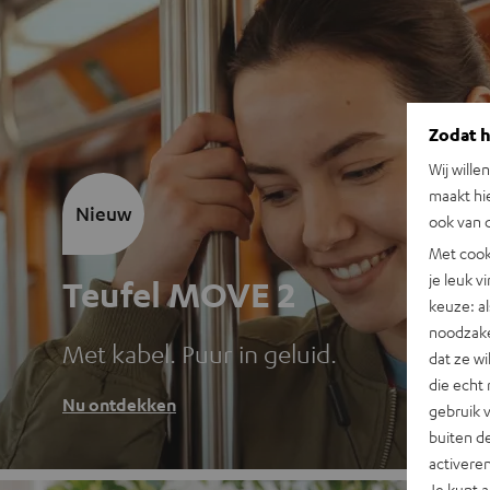
Zodat he
Wij wille
maakt hi
Nieuw
ook van d
Met cook
je leuk v
Teufel MOVE 2
keuze: al
noodzake
Met kabel. Puur in geluid.
dat ze w
die echt 
Nu ontdekken
gebruik 
buiten de
activere
Je kunt 