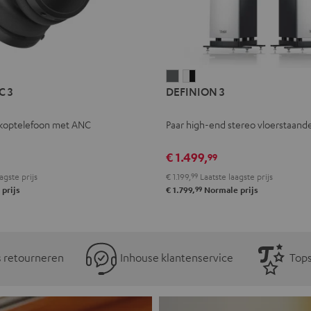
L
DEFINION
DEFINION
C 3
DEFINION 3
E
3
3
Antraciet
Wit/zwart
koptelefoon met ANC
Paar high-end stereo vloerstaande
l
€ 1.499,
99
agste prijs
€ 1.199,
99
Laatste laagste prijs
99
prijs
€ 1.799,
Normale prijs
s retourneren
Inhouse klantenservice
Tops