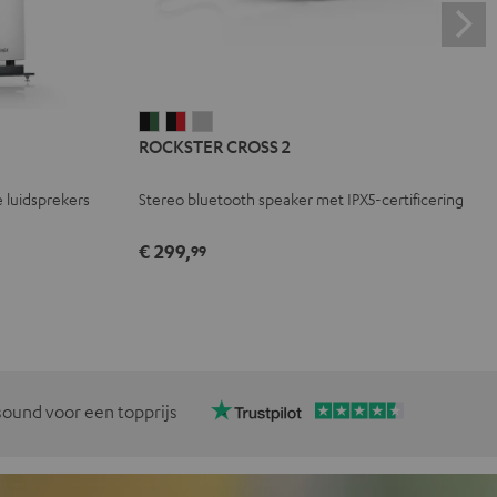
ROCKSTER
ROCKSTER
ROCKSTER
ROCKSTER CROSS 2
CROSS
CROSS
CROSS
2
2
2
 luidsprekers
Stereo bluetooth speaker met IPX5-certificering
Black
Zwart
Light
&
&
gray
€ 299,
99
Green
Rood
ound voor een topprijs