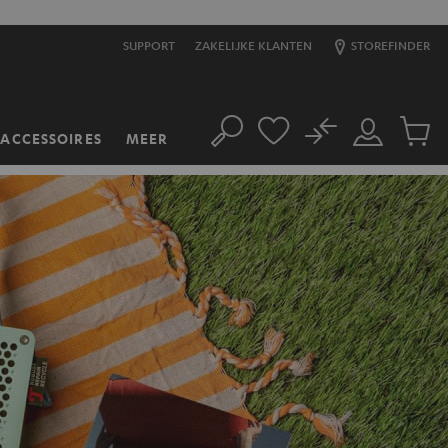
SUPPORT
ZAKELIJKE KLANTEN
STOREFINDER
No
ACCESSOIRES
MEER
Zoeken
Mijn
Produc
account
winkel