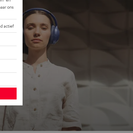
naar ons
jd actief
ons
 go