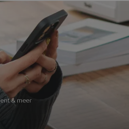
g
ment & meer