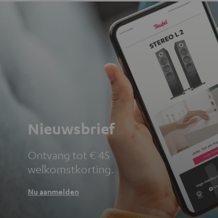
Nieuwsbrief
Ontvang tot € 45
welkomstkorting.
Nu aanmelden