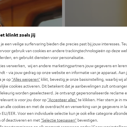
t klinkt zoals jij
n je een veilige surfervaring bieden die precies past bij jouw interesses. Te
ervoor gebruik van cookies en andere trackingtechnologieën op deze web
Nieuw
erden, en gebruikt diensten voor personalisatie.
ies verwerken, wij en andere marketingpartners jouw gegevens en leren 
indt - via jouw gedrag op onze website en informatie van je apparaat. Aan 
MOTIV® GO
s je op
"Alles weigeren"
klikt, bevestig je onze basisinstelling, waarbij wij a
lijke cookies activeren. Dit betekent dat je aanbevelingen zult ontvange
Portable, krachti
illekeurig worden geselecteerd. Je ontvangt gepersonaliseerde reclame 
relevant is voor jou door op
"Accepteer alles"
te klikken. Hier stem je in m
Nu ontdekken
van alle cookies en met de overdracht en verwerking van je gegevens in 
 EU/EER. Voor een individuele selectie kun je ook elke categorie afzonder
n of deactiveren en met
"Selectie toepassen"
bevestigen.
alle toestemmingen op elk moment aanpassen onder "Gegevensinstelling