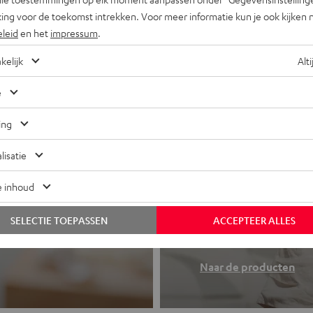
ing voor de toekomst intrekken. Voor meer informatie kun je ook kijken 
eleid
en het
impressum
.
kelijk
Alti
e
ing
lisatie
e inhoud
Koptelefo
 of all-in-one
SELECTIE TOEPASSEN
ACCEPTEER ALLES
Teufel sound to
Naar de producten