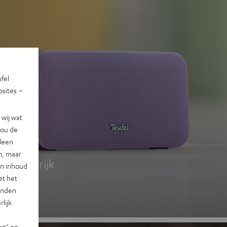
ufel
sites –
wij wat
jou de
 2
lleen
n, maar
g, kleurrijk
en inhoud
et het
landen
lijk
en" en