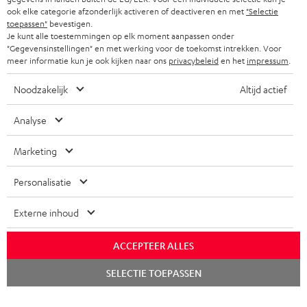
ook elke categorie afzonderlijk activeren of deactiveren en met
"Selectie
toepassen"
bevestigen.
Je kunt alle toestemmingen op elk moment aanpassen onder
"Gegevensinstellingen" en met werking voor de toekomst intrekken. Voor
meer informatie kun je ook kijken naar ons
privacybeleid
en het
impressum
.
Noodzakelijk
Altijd actief
Analyse
Marketing
Personalisatie
Externe inhoud
ACCEPTEER ALLES
Chat
SELECTIE TOEPASSEN
starten