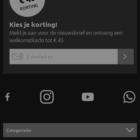
KORTING
A
Kies je korting!
Meld je aan voor de nieuwsbrief en ontvang een
a
welkomstkado tot € 45
n
m
AANM
EMAIL
e
WIDGET
l
d
e
n
v
o
o
Categorieën
r