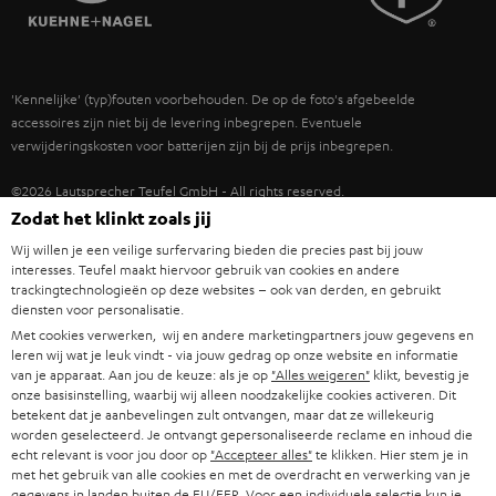
POLEN
ULTIMA
TEUFEL STORY
IN-EAR
SPANJE
MANAGEMENT
'Kennelijke' (typ)fouten voorbehouden. De op de foto's afgebeelde
FANSHOP
DUURZAAMHEID
accessoires zijn niet bij de levering inbegrepen. Eventuele
ITALIË
verwijderingskosten voor batterijen zijn bij de prijs inbegrepen.
NIEUWKOMERS
NORMEN EN WAARDES
USA
©2026 Lautsprecher Teufel GmbH - All rights reserved.
KADOBON
Zodat het klinkt zoals jij
Disclaimer
Algemene voorwaarden
Privacybeleid
ANDERE LANDEN
Wij willen je een veilige surfervaring bieden die precies past bij jouw
TOEGANKELIJK
Instellingen privacybeleid
EU Data Act
hier de overeenkomst herroepen
interesses. Teufel maakt hiervoor gebruik van cookies en andere
trackingtechnologieën op deze websites – ook van derden, en gebruikt
diensten voor personalisatie.
Met cookies verwerken, wij en andere marketingpartners jouw gegevens en
leren wij wat je leuk vindt - via jouw gedrag op onze website en informatie
van je apparaat. Aan jou de keuze: als je op
"Alles weigeren"
klikt, bevestig je
onze basisinstelling, waarbij wij alleen noodzakelijke cookies activeren. Dit
betekent dat je aanbevelingen zult ontvangen, maar dat ze willekeurig
worden geselecteerd. Je ontvangt gepersonaliseerde reclame en inhoud die
echt relevant is voor jou door op
"Accepteer alles"
te klikken. Hier stem je in
met het gebruik van alle cookies en met de overdracht en verwerking van je
gegevens in landen buiten de EU/EER. Voor een individuele selectie kun je