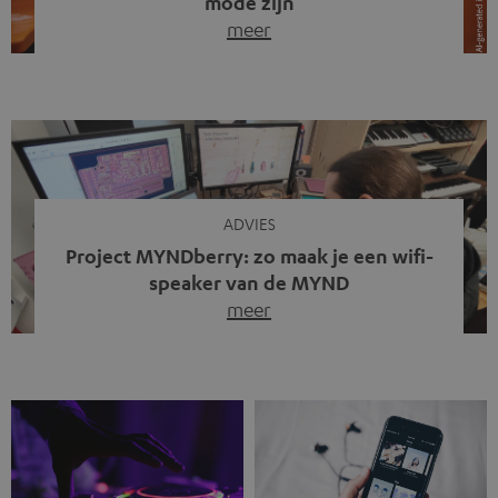
mode zijn
meer
Draadloze koptelefoons domineren al jaren de markt.
Sinds bluetooth de standaard werd, verdwenen kabels
steeds meer uit het straatbeeld. Toch zie je
tegenwoordig iets opvallends. Op straat, in de trein en
zelfs tijdens videogesprekken dragen steeds meer
mensen weer oordopjes met een kabel. De angst voor
kabels is niet verdwenen. Maar wat op het eerste […]
ADVIES
Project MYNDberry: zo maak je een wifi-
speaker van de MYND
meer
Vandaag presenteren we jullie een bijzonder artikel: een
gastbijdrage van Jonathan, die bij Teufel werkt en deel
uitmaakt van een klein team dat in zijn vrije tijd de MYND
verder ontwikkelt. In vele uren na werktijd heeft het
team samen gewerkt om de MYND uit te breiden met de
mogelijkheid om via wifi te streamen. […]