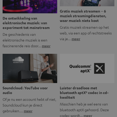
Gratis muziek streamen – 6
muziek streamingdiensten,
De ontwikkeling van
waar muziek niets kost
elektronische muziek: van
Gratis muziek streamen op het
experiment tot mainstream
web, via een app of rechtstreeks
De geschiedenis van
via je…
meer
elektronische muziek is een
fascinerende reis door…
meer
Soundcloud: YouTube voor
Luister draadloos met
audio
bluetooth aptX® codec in cd-
kwaliteit
Of je nu een account hebt of niet,
Misschien heb je wel eens van
Soundcloud kun je direct
bluetooth aptX gehoord. Deze
gebruiken.…
meer
codec wordt…
meer