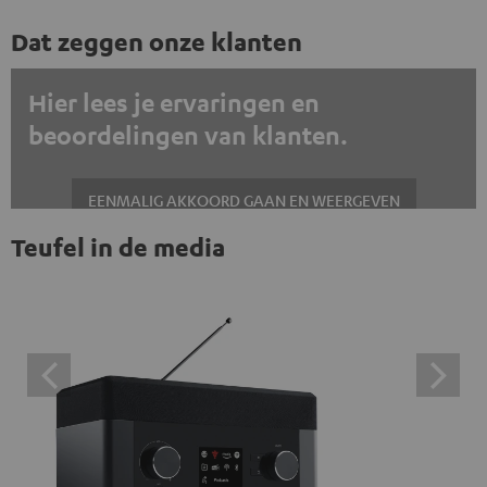
Dat zeggen onze klanten
Hier lees je ervaringen en
beoordelingen van klanten.
EENMALIG AKKOORD GAAN EN WEERGEVEN
Teufel in de media
Altijd externe inhoud weergeven? Schakel dit in de gegevensinstellingen
in
Trustpilot beoordelingen zijn externe inhoud. Je kunt de
externe inhoud hier met één klik weergeven. Door op de
inhoud te klikken, stem je ermee in dat je de externe
inhoud te zien krijgt. Dit betekent dat persoonlijke
gegevens kunnen worden doorgegeven aan platforms
van derden. Meer informatie hierover vind je in ons
privacybeleid.