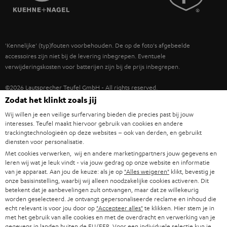
POLEN
ULTIMA
TEUFEL STORY
IN-EAR
SPANJE
MANAGEMENT
'Kennelijke' (typ)fouten voorbehouden. De op de foto's afgebeelde
FANSHOP
DUURZAAMHEID
accessoires zijn niet bij de levering inbegrepen. Eventuele
ITALIË
verwijderingskosten voor batterijen zijn bij de prijs inbegrepen.
NIEUWKOMERS
NORMEN EN WAARDES
USA
©2026 Lautsprecher Teufel GmbH - All rights reserved.
KADOBON
Zodat het klinkt zoals jij
Disclaimer
Algemene voorwaarden
Privacybeleid
ANDERE LANDEN
Wij willen je een veilige surfervaring bieden die precies past bij jouw
TOEGANKELIJK
Instellingen privacybeleid
EU Data Act
hier de overeenkomst herroepen
interesses. Teufel maakt hiervoor gebruik van cookies en andere
trackingtechnologieën op deze websites – ook van derden, en gebruikt
diensten voor personalisatie.
Met cookies verwerken, wij en andere marketingpartners jouw gegevens en
leren wij wat je leuk vindt - via jouw gedrag op onze website en informatie
van je apparaat. Aan jou de keuze: als je op
"Alles weigeren"
klikt, bevestig je
onze basisinstelling, waarbij wij alleen noodzakelijke cookies activeren. Dit
betekent dat je aanbevelingen zult ontvangen, maar dat ze willekeurig
worden geselecteerd. Je ontvangt gepersonaliseerde reclame en inhoud die
echt relevant is voor jou door op
"Accepteer alles"
te klikken. Hier stem je in
met het gebruik van alle cookies en met de overdracht en verwerking van je
gegevens in landen buiten de EU/EER. Voor een individuele selectie kun je