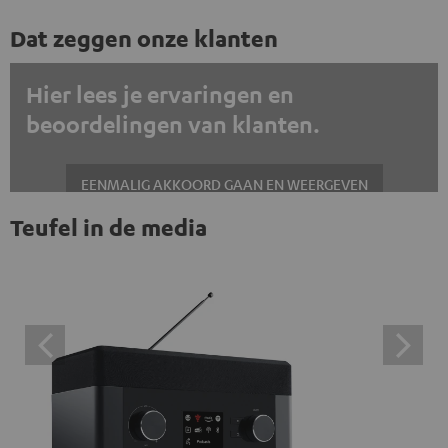
Dat zeggen onze klanten
Hier lees je ervaringen en
beoordelingen van klanten.
EENMALIG AKKOORD GAAN EN WEERGEVEN
Teufel in de media
Altijd externe inhoud weergeven? Schakel dit in de gegevensinstellingen
in
Trustpilot beoordelingen zijn externe inhoud. Je kunt de
externe inhoud hier met één klik weergeven. Door op de
inhoud te klikken, stem je ermee in dat je de externe
inhoud te zien krijgt. Dit betekent dat persoonlijke
gegevens kunnen worden doorgegeven aan platforms
van derden. Meer informatie hierover vind je in ons
privacybeleid.