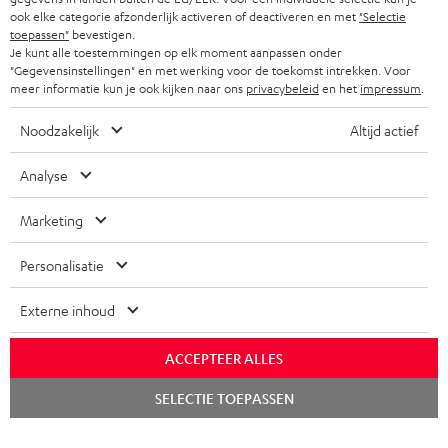
ook elke categorie afzonderlijk activeren of deactiveren en met
"Selectie
toepassen"
bevestigen.
Je kunt alle toestemmingen op elk moment aanpassen onder
"Gegevensinstellingen" en met werking voor de toekomst intrekken. Voor
meer informatie kun je ook kijken naar ons
privacybeleid
en het
impressum
.
Noodzakelijk
Altijd actief
Analyse
Marketing
Personalisatie
Externe inhoud
ACCEPTEER ALLES
Chat
SELECTIE TOEPASSEN
starten