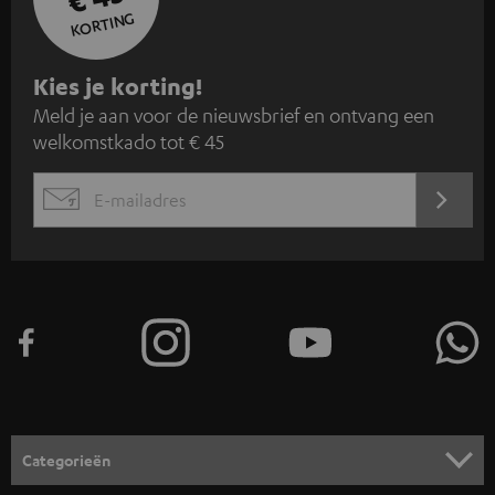
KORTING
A
Kies je korting!
Meld je aan voor de nieuwsbrief en ontvang een
a
welkomstkado tot € 45
n
m
AANM
EMAIL
e
WIDGET
l
d
e
n
v
o
o
Categorieën
r