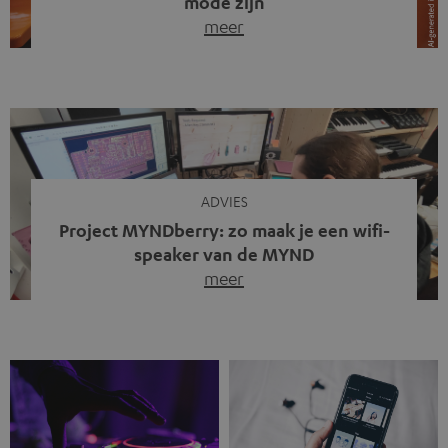
mode zijn
meer
Draadloze koptelefoons domineren al jaren de markt.
Sinds bluetooth de standaard werd, verdwenen kabels
steeds meer uit het straatbeeld. Toch zie je
tegenwoordig iets opvallends. Op straat, in de trein en
zelfs tijdens videogesprekken dragen steeds meer
mensen weer oordopjes met een kabel. De angst voor
kabels is niet verdwenen. Maar wat op het eerste […]
ADVIES
Project MYNDberry: zo maak je een wifi-
speaker van de MYND
meer
Vandaag presenteren we jullie een bijzonder artikel: een
gastbijdrage van Jonathan, die bij Teufel werkt en deel
uitmaakt van een klein team dat in zijn vrije tijd de MYND
verder ontwikkelt. In vele uren na werktijd heeft het
team samen gewerkt om de MYND uit te breiden met de
mogelijkheid om via wifi te streamen. […]