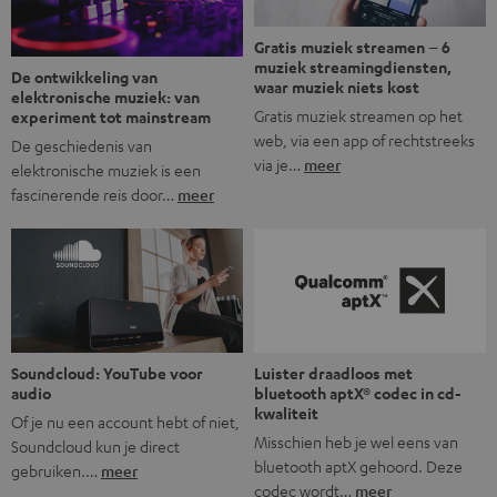
Gratis muziek streamen – 6
muziek streamingdiensten,
De ontwikkeling van
waar muziek niets kost
elektronische muziek: van
Gratis muziek streamen op het
experiment tot mainstream
web, via een app of rechtstreeks
De geschiedenis van
via je…
meer
elektronische muziek is een
fascinerende reis door…
meer
Soundcloud: YouTube voor
Luister draadloos met
audio
bluetooth aptX® codec in cd-
kwaliteit
Of je nu een account hebt of niet,
Misschien heb je wel eens van
Soundcloud kun je direct
bluetooth aptX gehoord. Deze
gebruiken.…
meer
codec wordt…
meer