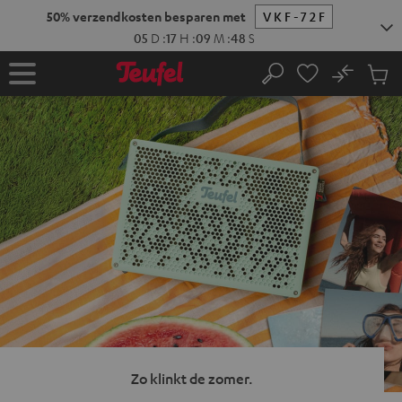
GA
NAAR
NHOUD
No
Ops
Home
Zoeken
Produ
winke
Zo klinkt de zomer.