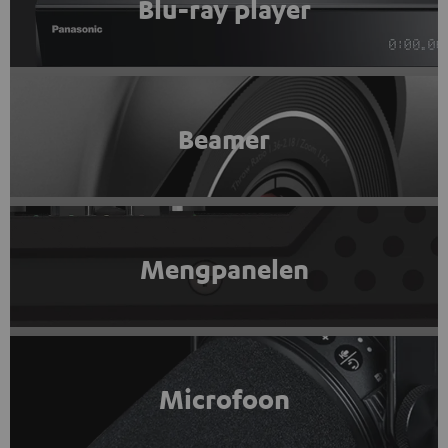
Blu-ray player
Beamer
Mengpanelen
Microfoon