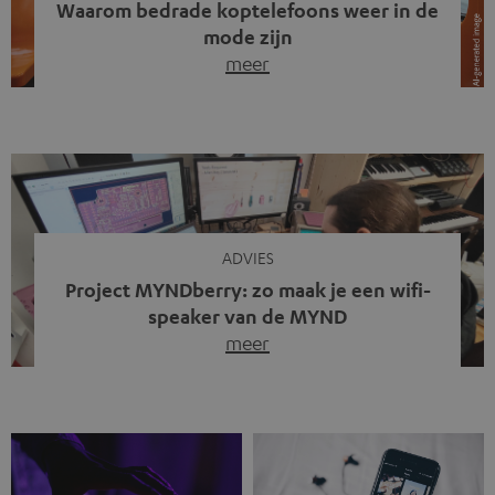
Waarom bedrade koptelefoons weer in de
mode zijn
meer
Draadloze koptelefoons domineren al jaren de markt.
Sinds bluetooth de standaard werd, verdwenen kabels
steeds meer uit het straatbeeld. Toch zie je
tegenwoordig iets opvallends. Op straat, in de trein en
zelfs tijdens videogesprekken dragen steeds meer
mensen weer oordopjes met een kabel. De angst voor
kabels is niet verdwenen. Maar wat op het eerste […]
ADVIES
Project MYNDberry: zo maak je een wifi-
speaker van de MYND
meer
Vandaag presenteren we jullie een bijzonder artikel: een
gastbijdrage van Jonathan, die bij Teufel werkt en deel
uitmaakt van een klein team dat in zijn vrije tijd de MYND
verder ontwikkelt. In vele uren na werktijd heeft het
team samen gewerkt om de MYND uit te breiden met de