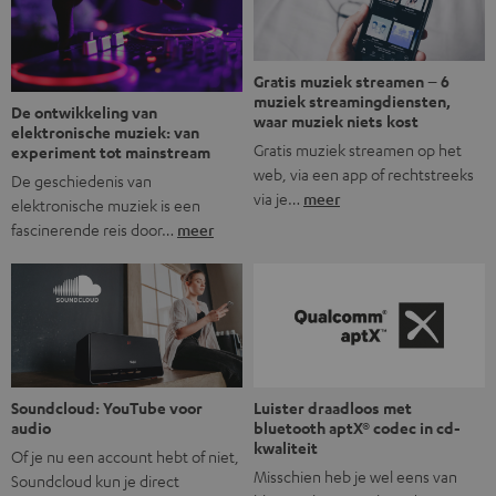
mogelijkheid om via wifi te streamen. […]
Gratis muziek streamen – 6
muziek streamingdiensten,
De ontwikkeling van
waar muziek niets kost
elektronische muziek: van
Gratis muziek streamen op het
experiment tot mainstream
web, via een app of rechtstreeks
De geschiedenis van
via je…
meer
elektronische muziek is een
fascinerende reis door…
meer
Soundcloud: YouTube voor
Luister draadloos met
audio
bluetooth aptX® codec in cd-
kwaliteit
Of je nu een account hebt of niet,
Misschien heb je wel eens van
Soundcloud kun je direct