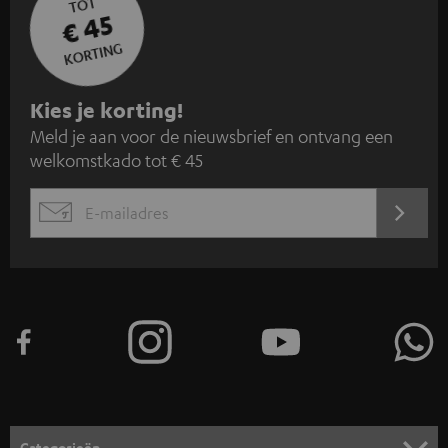
TOT
€ 45
KORTING
A
Kies je korting!
Meld je aan voor de nieuwsbrief en ontvang een
a
welkomstkado tot € 45
n
m
AANM
EMAIL
e
WIDGET
l
d
e
n
v
o
o
Categorieën