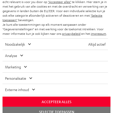
echt relevant is voor jou door op
"Accepteer alles"
te klikken. Hier stem je in
met het gebruik van alle cookies en met de overdracht en verwerking van je
gegevens in landen buiten de EU/EER. Voor een individuele selectie kun je
ook elke categorie afzonderlijk activeren of deactiveren en met
"Selectie
toepassen"
bevestigen.
Je kunt alle toestemmingen op elk moment aanpassen onder
"Gegevensinstellingen" en met werking voor de toekomst intrekken. Voor
meer informatie kun je ook kijken naar ons
privacybeleid
en het
impressum
.
Noodzakelijk
Altijd actief
Analyse
Marketing
Personalisatie
Externe inhoud
ACCEPTEER ALLES
Chat
SELECTIE TOEPASSEN