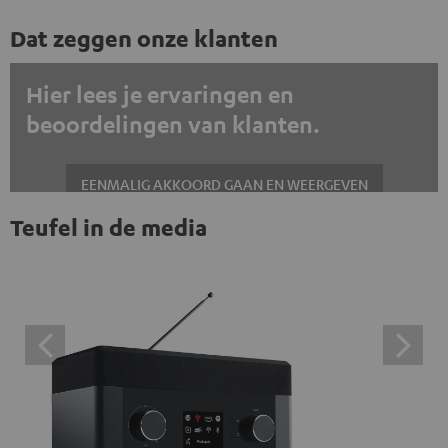
Dat zeggen onze klanten
Hier lees je ervaringen en
beoordelingen van klanten.
EENMALIG AKKOORD GAAN EN WEERGEVEN
Teufel in de media
Altijd externe inhoud weergeven? Schakel dit in de gegevensinstellingen
in
Trustpilot beoordelingen zijn externe inhoud. Je kunt de
externe inhoud hier met één klik weergeven. Door op de
inhoud te klikken, stem je ermee in dat je de externe
inhoud te zien krijgt. Dit betekent dat persoonlijke
gegevens kunnen worden doorgegeven aan platforms
van derden. Meer informatie hierover vind je in ons
privacybeleid.