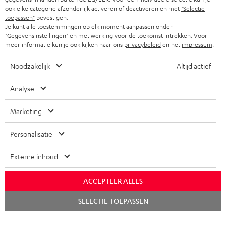
ook elke categorie afzonderlijk activeren of deactiveren en met
"Selectie
f
BLUETOOTH KOPTELEFOONS
toepassen"
bevestigen.
NEWSLETTER
BELGIË
Je kunt alle toestemmingen op elk moment aanpassen onder
"Gegevensinstellingen" en met werking voor de toekomst intrekken. Voor
COMPLETE SETS
STORES
meer informatie kun je ook kijken naar ons
privacybeleid
en het
impressum
.
FRANKRIJK
SPEAKERS
TEUFEL VOORDELEN
Noodzakelijk
Altijd actief
POLEN
ULTIMA
TEUFEL STORY
Analyse
IN-EAR
SPANJE
MANAGEMENT
Marketing
'Kennelijke' (typ)fouten voorbehouden. De op de foto's afgebeelde
FANSHOP
DUURZAAMHEID
Personalisatie
accessoires zijn niet bij de levering inbegrepen. Eventuele
ITALIË
verwijderingskosten voor batterijen zijn bij de prijs inbegrepen.
NIEUWKOMERS
NORMEN EN WAARDES
Externe inhoud
USA
©2026 Lautsprecher Teufel GmbH - All rights reserved.
KADOBON
ACCEPTEER ALLES
Disclaimer
Algemene voorwaarden
Privacybeleid
ANDERE LANDEN
TOEGANKELIJK
Chat
Instellingen privacybeleid
EU Data Act
hier de overeenkomst herroepen
SELECTIE TOEPASSEN
starten