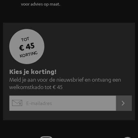
voor advies op maat.
TOT
€ 45
KORTING
A
Kies je korting!
Meld je aan voor de nieuwsbrief en ontvang een
a
welkomstkado tot € 45
n
m
AANM
EMAIL
e
WIDGET
l
d
e