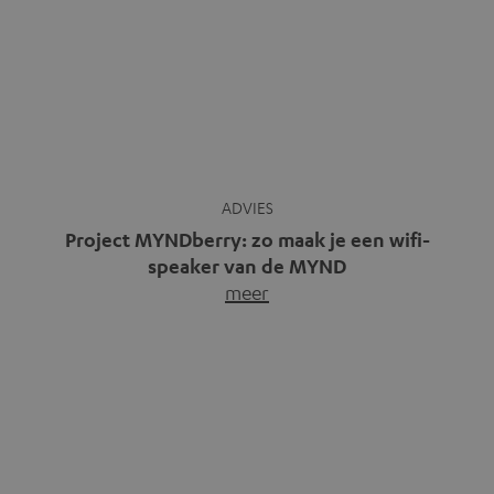
ADVIES
Project MYNDberry: zo maak je een wifi-
speaker van de MYND
meer
Vandaag presenteren we jullie een bijzonder artikel: een
gastbijdrage van Jonathan, die bij Teufel werkt en deel
uitmaakt van een klein team dat in zijn vrije tijd de MYND
verder ontwikkelt. In vele uren na werktijd heeft het
team samen gewerkt om de MYND uit te breiden met de
mogelijkheid om via wifi te streamen. […]