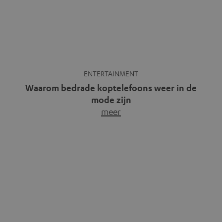
ENTERTAINMENT
Waarom bedrade koptelefoons weer in de
mode zijn
meer
Draadloze koptelefoons domineren al jaren de markt.
Sinds bluetooth de standaard werd, verdwenen kabels
steeds meer uit het straatbeeld. Toch zie je
tegenwoordig iets opvallends. Op straat, in de trein en
zelfs tijdens videogesprekken dragen steeds meer
mensen weer oordopjes met een kabel. De angst voor
kabels is niet verdwenen. Maar wat op het eerste […]