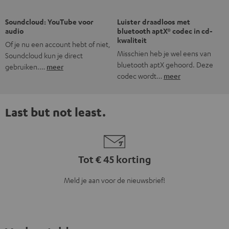
Soundcloud: YouTube voor
Luister draadloos met
audio
bluetooth aptX® codec in cd-
kwaliteit
Of je nu een account hebt of niet,
Misschien heb je wel eens van
Soundcloud kun je direct
bluetooth aptX gehoord. Deze
gebruiken.…
meer
codec wordt…
meer
Last but not least.
Tot € 45 korting
Meld je aan voor de nieuwsbrief!