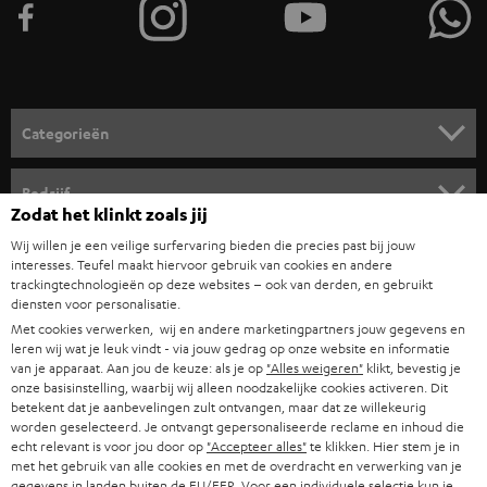
n
v
o
o
Categorieën
r
HOME CINEMA SPEAKERS
n
Bedrijf
Zodat het klinkt zoals jij
i
COMPLETE SYSTEMEN
SUPPORT
Wij willen je een veilige surfervaring bieden die precies past bij jouw
e
Teufel online shops
interesses. Teufel maakt hiervoor gebruik van cookies en andere
SOUNDBARS
u
trackingtechnologieën op deze websites – ook van derden, en gebruikt
CARRIÈRE
DUITSLAND
diensten voor personalisatie.
w
HIFI-SPEAKERS
Met cookies verwerken, wij en andere marketingpartners jouw gegevens en
PERS & MARKETING
s
leren wij wat je leuk vindt - via jouw gedrag op onze website en informatie
OOSTENRIJK
van je apparaat. Aan jou de keuze: als je op
"Alles weigeren"
klikt, bevestig je
SMART HOME
b
B2B
onze basisinstelling, waarbij wij alleen noodzakelijke cookies activeren. Dit
betekent dat je aanbevelingen zult ontvangen, maar dat ze willekeurig
r
ZWITSERLAND
BLUETOOTH
worden geselecteerd. Je ontvangt gepersonaliseerde reclame en inhoud die
PARTNERPROGRAMMA
i
echt relevant is voor jou door op
"Accepteer alles"
te klikken. Hier stem je in
met het gebruik van alle cookies en met de overdracht en verwerking van je
KOPTELEFOONS
e
NEDERLAND
BLOG
gegevens in landen buiten de EU/EER. Voor een individuele selectie kun je