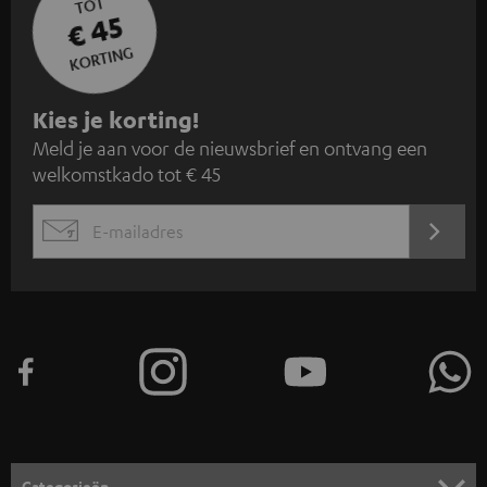
TOT
€ 45
KORTING
A
Kies je korting!
Meld je aan voor de nieuwsbrief en ontvang een
a
welkomstkado tot € 45
n
m
AANM
EMAIL
e
WIDGET
l
d
e
n
v
o
o
Categorieën