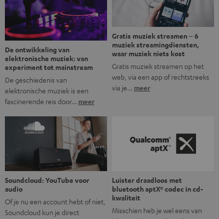
mogelijkheid om via wifi te streamen. […]
Gratis muziek streamen – 6
muziek streamingdiensten,
De ontwikkeling van
waar muziek niets kost
elektronische muziek: van
Gratis muziek streamen op het
experiment tot mainstream
web, via een app of rechtstreeks
De geschiedenis van
via je…
meer
elektronische muziek is een
fascinerende reis door…
meer
Soundcloud: YouTube voor
Luister draadloos met
audio
bluetooth aptX® codec in cd-
kwaliteit
Of je nu een account hebt of niet,
Misschien heb je wel eens van
Soundcloud kun je direct