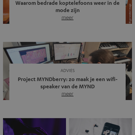
Waarom bedrade koptelefoons weer in de
mode zijn
meer
Draadloze koptelefoons domineren al jaren de markt.
Sinds bluetooth de standaard werd, verdwenen kabels
steeds meer uit het straatbeeld. Toch zie je
tegenwoordig iets opvallends. Op straat, in de trein en
zelfs tijdens videogesprekken dragen steeds meer
mensen weer oordopjes met een kabel. De angst voor
kabels is niet verdwenen. Maar wat op het eerste […]
ADVIES
Project MYNDberry: zo maak je een wifi-
speaker van de MYND
meer
Vandaag presenteren we jullie een bijzonder artikel: een
gastbijdrage van Jonathan, die bij Teufel werkt en deel
uitmaakt van een klein team dat in zijn vrije tijd de MYND
verder ontwikkelt. In vele uren na werktijd heeft het
team samen gewerkt om de MYND uit te breiden met de