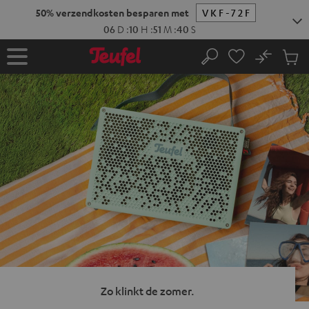
GA
NAAR
NHOUD
No
Ops
Home
Zoeken
Produ
winke
Zo klinkt de zomer.