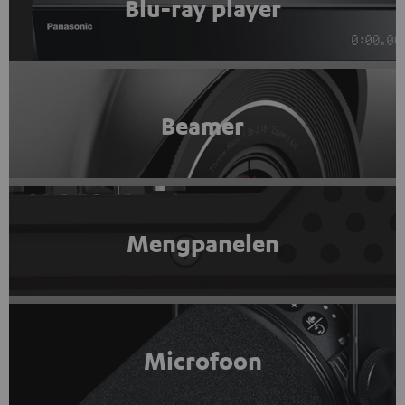
Blu-ray player
Beamer
Mengpanelen
Microfoon