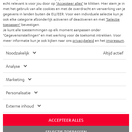
echt relevant is voor jou door op
"Accepteer alles"
te klikken. Hier stem je in
met het gebruik van alle cookies en met de overdracht en verwerking van je
gegevens in landen buiten de EU/EER. Voor een individuele selectie kun je
ook elke categorie afzonderlijk activeren of deactiveren en met
"Selectie
toepassen"
bevestigen.
Je kunt alle toestemmingen op elk moment aanpassen onder
"Gegevensinstellingen" en met werking voor de toekomst intrekken. Voor
meer informatie kun je ook kijken naar ons
privacybeleid
en het
impressum
.
Noodzakelijk
Altijd actief
Analyse
Marketing
Personalisatie
Externe inhoud
ACCEPTEER ALLES
Chat
SELECTIE TOEPASSEN