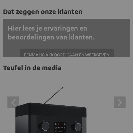
Dat zeggen onze klanten
Hier lees je ervaringen en
beoordelingen van klanten.
EENMALIG AKKOORD GAAN EN WEERGEVEN
Teufel in de media
Altijd externe inhoud weergeven? Schakel dit in de gegevensinstellingen
in
Trustpilot beoordelingen zijn externe inhoud. Je kunt de
externe inhoud hier met één klik weergeven. Door op de
inhoud te klikken, stem je ermee in dat je de externe
inhoud te zien krijgt. Dit betekent dat persoonlijke
gegevens kunnen worden doorgegeven aan platforms
van derden. Meer informatie hierover vind je in ons
privacybeleid.