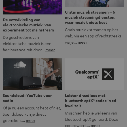
Gratis muziek streamen – 6
muziek streamingdiensten,
De ontwikkeling van
waar muziek niets kost
elektronische muziek: van
Gratis muziek streamen op het
experiment tot mainstream
web, via een app of rechtstreeks
De geschiedenis van
via je…
meer
elektronische muziek is een
fascinerende reis door…
meer
Soundcloud: YouTube voor
Luister draadloos met
audio
bluetooth aptX® codec in cd-
kwaliteit
Of je nu een account hebt of niet,
Misschien heb je wel eens van
Soundcloud kun je direct
bluetooth aptX gehoord. Deze
gebruiken.…
meer
codec wordt…
meer