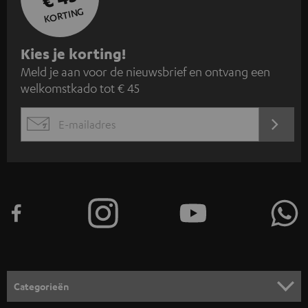
KORTING
A
Kies je korting!
Meld je aan voor de nieuwsbrief en ontvang een
a
welkomstkado tot € 45
n
m
AANM
EMAIL
e
WIDGET
l
d
e
n
v
o
o
Categorieën
r