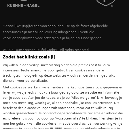
POLEN
ULTIMA
TEUFEL STORY
IN-EAR
SPANJE
MANAGEMENT
'Kennelijke' (typ)fouten voorbehouden. De op de foto's afgebeelde
FANSHOP
DUURZAAMHEID
accessoires zijn niet bij de levering inbegrepen. Eventuele
ITALIË
verwijderingskosten voor batterijen zijn bij de prijs inbegrepen.
NIEUWKOMERS
NORMEN EN WAARDES
USA
©2026 Lautsprecher Teufel GmbH - All rights reserved.
KADOBON
Zodat het klinkt zoals jij
Disclaimer
Algemene voorwaarden
Privacybeleid
ANDERE LANDEN
Wij willen je een veilige surfervaring bieden die precies past bij jouw
TOEGANKELIJK
Instellingen privacybeleid
EU Data Act
hier de overeenkomst herroepen
interesses. Teufel maakt hiervoor gebruik van cookies en andere
trackingtechnologieën op deze websites – ook van derden, en gebruikt
diensten voor personalisatie.
Met cookies verwerken, wij en andere marketingpartners jouw gegevens en
leren wij wat je leuk vindt - via jouw gedrag op onze website en informatie
van je apparaat. Aan jou de keuze: als je op
"Alles weigeren"
klikt, bevestig je
onze basisinstelling, waarbij wij alleen noodzakelijke cookies activeren. Dit
betekent dat je aanbevelingen zult ontvangen, maar dat ze willekeurig
worden geselecteerd. Je ontvangt gepersonaliseerde reclame en inhoud die
echt relevant is voor jou door op
"Accepteer alles"
te klikken. Hier stem je in
met het gebruik van alle cookies en met de overdracht en verwerking van je
gegevens in landen buiten de EU/EER. Voor een individuele selectie kun je