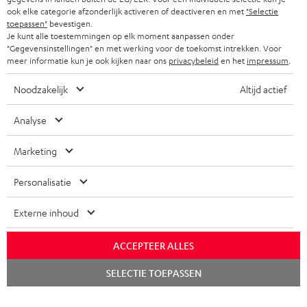
ook elke categorie afzonderlijk activeren of deactiveren en met
"Selectie
toepassen"
bevestigen.
Je kunt alle toestemmingen op elk moment aanpassen onder
"Gegevensinstellingen" en met werking voor de toekomst intrekken. Voor
meer informatie kun je ook kijken naar ons
privacybeleid
en het
impressum
.
Noodzakelijk
Altijd actief
Analyse
Marketing
Personalisatie
Externe inhoud
ACCEPTEER ALLES
Chat
SELECTIE TOEPASSEN
starten