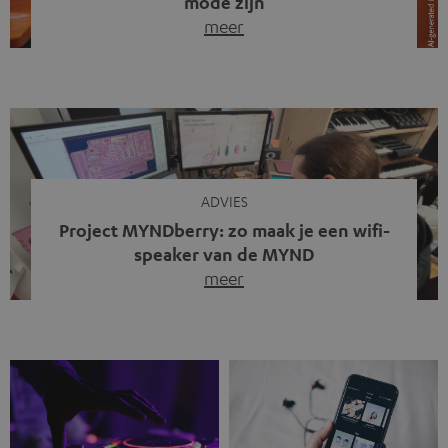
mode zijn
meer
Draadloze koptelefoons domineren al jaren de markt.
Sinds bluetooth de standaard werd, verdwenen kabels
steeds meer uit het straatbeeld. Toch zie je
tegenwoordig iets opvallends. Op straat, in de trein en
zelfs tijdens videogesprekken dragen steeds meer
mensen weer oordopjes met een kabel. De angst voor
kabels is niet verdwenen. Maar wat op het eerste […]
ADVIES
Project MYNDberry: zo maak je een wifi-
speaker van de MYND
meer
Vandaag presenteren we jullie een bijzonder artikel: een
gastbijdrage van Jonathan, die bij Teufel werkt en deel
uitmaakt van een klein team dat in zijn vrije tijd de MYND
verder ontwikkelt. In vele uren na werktijd heeft het
team samen gewerkt om de MYND uit te breiden met de
mogelijkheid om via wifi te streamen. […]